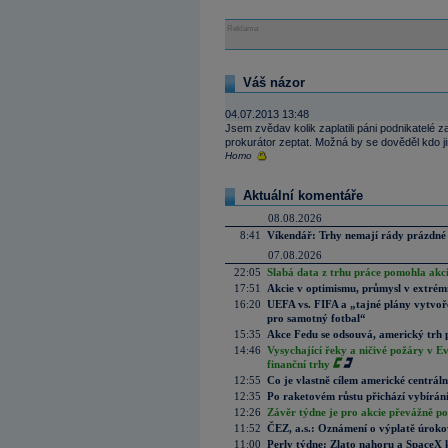
Reklama
Váš názor
04.07.2013 13:48
Jsem zvědav kolik zaplatili páni podnikatelé 
prokurátor zeptat. Možná by se dověděl kdo jim
Homo
Aktuální komentáře
08.08.2026
8:41
Víkendář: Trhy nemají rády prázdné 
07.08.2026
22:05
Slabá data z trhu práce pomohla akc
17:51
Akcie v optimismu, průmysl v extrémn
16:20
UEFA vs. FIFA a „tajné plány vytvoř
pro samotný fotbal“
15:35
Akce Fedu se odsouvá, americký trh 
14:46
Vysychající řeky a ničivé požáry v E
finanční trhy
12:55
Co je vlastně cílem americké centrál
12:35
Po raketovém růstu přichází vybírán
12:26
Závěr týdne je pro akcie převážně po
11:52
ČEZ, a.s.: Oznámení o výplatě úrok
11:00
Perly týdne: Zlato nahoru a SpaceX 