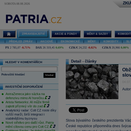
ZKU
SOBOTA 08.08.2026
ZPRAVODAJSTVÍ
AKCIE & FONDY
MĚNY & SAZBY
KOMODIT
|
PŘEHLED ZPRÁV
|
AKCIOVÉ
|
EKONOMICKÉ
|
MĚNY
|
KOMODITY
|
SL
PX
2 785,07
-0,71%
DAX
26 319,45
0,69%
CZK/€
24,232
-0,02%
CZK/$
20,966
0,00%
Detail - články
HLEDAT V KOMENTÁŘÍCH
Obž
slo
Pokročilé hledání
hledat
04.07
INVESTIČNÍ DOPORUČENÍ
Autor
AstraZeneca jako sázka na
defenzivu mimo AI horečku
Arista Networks: AI může firmě
zajistit příznivý vítr do zad
Analytický radar: Colt CZ roste díky
vyšší marži, širší integraci i
stabilnějšímu byznysu
Slova bývalého českého prezidenta Václ
Nové střelivo pro další růst. Patria
České republice připomněla dnes švýcar
mění cílovou cenu pro Colt CZ
Goldman Sachs: Je dobrý okamžik