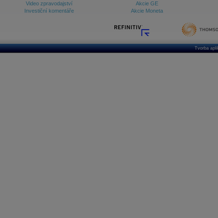
Video zpravodajství
Akcie GE
Investiční komentáře
Akcie Moneta
Tvorba apl