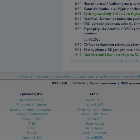
10:30
Hlavní akcionář Volkswagenu je ve z
8:59
Komerční banka, a.s.: Výpis z obchod
8:51
Výsledky oznámily CSG a Gen Digital
8:47
Rozbřesk: Koruna po holubičím přek
8:14
CSG výrazně překonala odhady. Obran
5:50
Srpen přeje dividendám. CNBC vybírá
výnosem
06.08.2026
15:57
ČNB ve vyčkávacím režimu, zvýšení s
15:31
Zásoby plynu v EU jsou pro toto obdo
14:47
Růst MercadoLibre akceleruje na 50 %
1
2
3
4
O Patria.cz
|
Reklama
|
Mapa Stránek
|
Skupina Patria
|
Kariéra v Patrii
|
Podmínky uží
|
Cookies
|
|
RSS / XML
E-mail newsletter
SMS zpravod
Zpravodajství:
Akcie:
Akciové zprávy
Akcie ČEZ
Ekonomické zprávy
Akcie NWR
Zprávy o měnách a sazbách
Akcie Komerční banka
Zprávy o komoditách
Akcie Erste Bank
Zprávy o HDP
Akcie O2
ČNB
Akcie Kofola
Grexit
Akcie Apple
Brexit
Akcie Facebook
Volby v USA
Akcie BMW