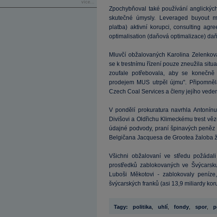
více...
Zpochybňoval také používání anglických
skutečné úmysly. Leveraged buyout má 
platba) aktivní korupci, consulting ag
optimalisation (daňová optimalizace) da
Mluvčí obžalovaných Karolina Zelenkov
se k trestnímu řízení pouze zneužila situa
zoufale potřebovala, aby se konečně
prodejem MUS utrpěl újmu". Připomněl
Czech Coal Services a členy jejího vede
V pondělí prokuratura navrhla Antonínu
Divišovi a Oldřichu Klimeckému trest vě
údajné podvody, praní špinavých peněz a
Belgičana Jacquesa de Grootea žaloba 
Všichni obžalovaní ve středu požádal
prostředků zablokovaných ve Švýcarsku
Luboši Měkotovi - zablokovaly peníze
švýcarských franků (asi 13,9 miliardy kor
Tagy:
politika
,
uhlí
,
fondy
,
spor
,
p