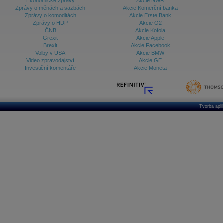
Ekonomické zprávy
Akcie NWR
Zprávy o měnách a sazbách
Akcie Komerční banka
Zprávy o komoditách
Akcie Erste Bank
Zprávy o HDP
Akcie O2
ČNB
Akcie Kofola
Grexit
Akcie Apple
Brexit
Akcie Facebook
Volby v USA
Akcie BMW
Video zpravodajství
Akcie GE
Investiční komentáře
Akcie Moneta
Tvorba apl