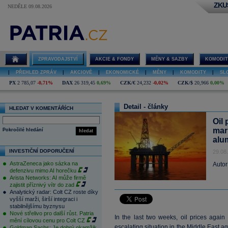
ZKU
NEDĚLE 09.08.2026
ZPRAVODAJSTVÍ
AKCIE & FONDY
MĚNY & SAZBY
KOMODIT
|
PŘEHLED ZPRÁV
|
AKCIOVÉ
|
EKONOMICKÉ
|
MĚNY
|
KOMODITY
|
SL
PX
2 785,07
-0,71%
DAX
26 319,45
0,69%
CZK/€
24,232
-0,02%
CZK/$
20,966
0,00%
Detail - články
HLEDAT V KOMENTÁŘÍCH
Oil 
mar
Pokročilé hledání
hledat
alu
INVESTIČNÍ DOPORUČENÍ
29.08
AstraZeneca jako sázka na
Autor
defenzivu mimo AI horečku
Arista Networks: AI může firmě
zajistit příznivý vítr do zad
Analytický radar: Colt CZ roste díky
vyšší marži, širší integraci i
stabilnějšímu byznysu
Nové střelivo pro další růst. Patria
In the last two weeks, oil prices again
mění cílovou cenu pro Colt CZ
escalating situation in the Middle East ag
Goldman Sachs: Je dobrý okamžik