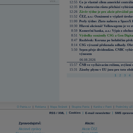
více...
12:55
Co je vlastně cílem americké centrál
12:35
Po raketovém růstu přichází vybírán
12:26
Závěr týdne je pro akcie převážně po
11:52
ČEZ, a.s.: Oznámení o výplatě úrok
11:00
Perly týdne: Zlato nahoru a SpaceX 
10:30
Hlavní akcionář Volkswagenu je ve z
8:59
Komerční banka, a.s.: Výpis z obchod
8:51
Výsledky oznámily CSG a Gen Digital
8:47
Rozbřesk: Koruna po holubičím přek
8:14
CSG výrazně překonala odhady. Obran
5:50
Srpen přeje dividendám. CNBC vybírá
výnosem
06.08.2026
15:57
ČNB ve vyčkávacím režimu, zvýšení s
15:31
Zásoby plynu v EU jsou pro toto obdo
1
2
3
4
O Patria.cz
|
Reklama
|
Mapa Stránek
|
Skupina Patria
|
Kariéra v Patrii
|
Podmínky uží
|
Cookies
|
|
RSS / XML
E-mail newsletter
SMS zpravod
Zpravodajství:
Akcie:
Akciové zprávy
Akcie ČEZ