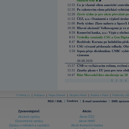
finanční trhy
12:55
Co je vlastně cílem americké centrál
12:35
Po raketovém růstu přichází vybírán
12:26
Závěr týdne je pro akcie převážně po
11:52
ČEZ, a.s.: Oznámení o výplatě úrok
11:00
Perly týdne: Zlato nahoru a SpaceX 
10:30
Hlavní akcionář Volkswagenu je ve z
8:59
Komerční banka, a.s.: Výpis z obchod
8:51
Výsledky oznámily CSG a Gen Digital
8:47
Rozbřesk: Koruna po holubičím přek
8:14
CSG výrazně překonala odhady. Obran
5:50
Srpen přeje dividendám. CNBC vybírá
výnosem
06.08.2026
15:57
ČNB ve vyčkávacím režimu, zvýšení s
15:31
Zásoby plynu v EU jsou pro toto obdo
14:47
Růst MercadoLibre akceleruje na 50 %
1
2
3
4
O Patria.cz
|
Reklama
|
Mapa Stránek
|
Skupina Patria
|
Kariéra v Patrii
|
Podmínky uží
|
Cookies
|
|
RSS / XML
E-mail newsletter
SMS zpravod
Zpravodajství:
Akcie:
Akciové zprávy
Akcie ČEZ
Ekonomické zprávy
Akcie NWR
Zprávy o měnách a sazbách
Akcie Komerční banka