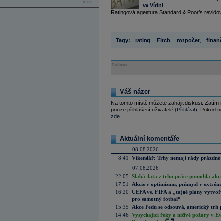
více...
ve Vídni
Ratingová agentura Standard & Poor’s revidoval
Tagy:
rating
,
Fitch
,
rozpočet
,
finan
Reklama
Váš názor
Na tomto místě můžete zahájit diskusi. Zatím
pouze přihlášení uživatelé (
Přihlásit
). Pokud ne
zde
.
Aktuální komentáře
08.08.2026
8:41
Víkendář: Trhy nemají rády prázdné 
07.08.2026
22:05
Slabá data z trhu práce pomohla akc
17:51
Akcie v optimismu, průmysl v extrémn
16:20
UEFA vs. FIFA a „tajné plány vytvoř
pro samotný fotbal“
15:35
Akce Fedu se odsouvá, americký trh 
14:46
Vysychající řeky a ničivé požáry v E