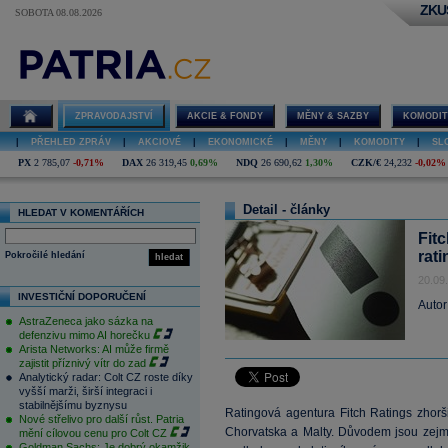
ZKU
SOBOTA 08.08.2026
ZPRAVODAJSTVÍ
AKCIE & FONDY
MĚNY & SAZBY
KOMODIT
|
PŘEHLED ZPRÁV
|
AKCIOVÉ
|
EKONOMICKÉ
|
MĚNY
|
KOMODITY
|
SL
PX
2 785,07
-0,71%
DAX
26 319,45
0,69%
NDQ
26 690,62
1,30%
CZK/€
24,232
-0,02%
Detail - články
HLEDAT V KOMENTÁŘÍCH
Fit
rati
Pokročilé hledání
hledat
20.09
INVESTIČNÍ DOPORUČENÍ
Autor
AstraZeneca jako sázka na
defenzivu mimo AI horečku
Arista Networks: AI může firmě
zajistit příznivý vítr do zad
Analytický radar: Colt CZ roste díky
vyšší marži, širší integraci i
stabilnějšímu byznysu
Ratingová agentura Fitch Ratings zhorš
Nové střelivo pro další růst. Patria
Chorvatska a Malty. Důvodem jsou zejm
mění cílovou cenu pro Colt CZ
Goldman Sachs: Je dobrý okamžik