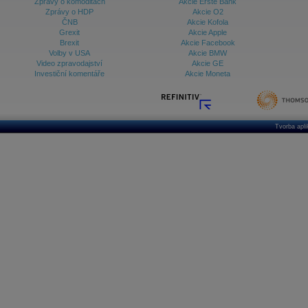
Zprávy o komoditách
Akcie Erste Bank
Zprávy o HDP
Akcie O2
ČNB
Akcie Kofola
Grexit
Akcie Apple
Brexit
Akcie Facebook
Volby v USA
Akcie BMW
Video zpravodajství
Akcie GE
Investiční komentáře
Akcie Moneta
Tvorba apl