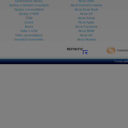
Ekonomické zprávy
Akcie NWR
Zprávy o měnách a sazbách
Akcie Komerční banka
Zprávy o komoditách
Akcie Erste Bank
Zprávy o HDP
Akcie O2
ČNB
Akcie Kofola
Grexit
Akcie Apple
Brexit
Akcie Facebook
Volby v USA
Akcie BMW
Video zpravodajství
Akcie GE
Investiční komentáře
Akcie Moneta
Tvorba apl