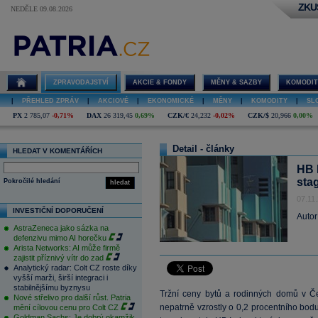
ZKU
NEDĚLE 09.08.2026
ZPRAVODAJSTVÍ
AKCIE & FONDY
MĚNY & SAZBY
KOMODIT
|
PŘEHLED ZPRÁV
|
AKCIOVÉ
|
EKONOMICKÉ
|
MĚNY
|
KOMODITY
|
SL
PX
2 785,07
-0,71%
DAX
26 319,45
0,69%
CZK/€
24,232
-0,02%
CZK/$
20,966
0,00%
Detail - články
HLEDAT V KOMENTÁŘÍCH
HB 
sta
Pokročilé hledání
hledat
07.11
INVESTIČNÍ DOPORUČENÍ
Autor
AstraZeneca jako sázka na
defenzivu mimo AI horečku
Arista Networks: AI může firmě
zajistit příznivý vítr do zad
Analytický radar: Colt CZ roste díky
vyšší marži, širší integraci i
stabilnějšímu byznysu
Tržní ceny bytů a rodinných domů v Čes
Nové střelivo pro další růst. Patria
nepatrně vzrostly o 0,2 procentního bod
mění cílovou cenu pro Colt CZ
Goldman Sachs: Je dobrý okamžik