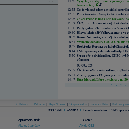
14:46
Vysychající řeky a ničivé požáry v E
více...
finanční trhy
12:55
Co je vlastně cílem americké centrál
12:35
Po raketovém růstu přichází vybírán
12:26
Závěr týdne je pro akcie převážně po
11:52
ČEZ, a.s.: Oznámení o výplatě úrok
11:00
Perly týdne: Zlato nahoru a SpaceX 
10:30
Hlavní akcionář Volkswagenu je ve z
8:59
Komerční banka, a.s.: Výpis z obchod
8:51
Výsledky oznámily CSG a Gen Digital
8:47
Rozbřesk: Koruna po holubičím přek
8:14
CSG výrazně překonala odhady. Obran
5:50
Srpen přeje dividendám. CNBC vybírá
výnosem
06.08.2026
15:57
ČNB ve vyčkávacím režimu, zvýšení s
15:31
Zásoby plynu v EU jsou pro toto obdo
14:47
Růst MercadoLibre akceleruje na 50 %
1
2
3
4
O Patria.cz
|
Reklama
|
Mapa Stránek
|
Skupina Patria
|
Kariéra v Patrii
|
Podmínky uží
|
Cookies
|
|
RSS / XML
E-mail newsletter
SMS zpravod
Zpravodajství:
Akcie:
Akciové zprávy
Akcie ČEZ