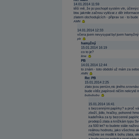
14.01.2014 11:59
těší mě, že jsi pochopil systém vln, účinnýc
btw. jakmile začnou vylézat z děr informace
zlatem obchodujících - připrav se - to bude
AMN
14.01.2014 12:33
včera jsem nevysypal byl jsem hamyžný
pb
hamyžný
15.01.2014 16:19
co to je?
lime
PB
14.01.2014 12:44
to znám - toto období už mám za sebou
AMN
Re: PB
15.01.2014 2:25
zlato jsou peníze,nic jiného.srovná
bude vítěz,papírové ničím nekryté m
bubububu
15.01.2014 16:41
s bezcennými papírky? a proč vá
zboží, jídlo, hračky, pohonné hmo
kadeřníka za ty bezcenné papírk
prodejců zlata a knížkám typu Sv
za 500 let? to budete stále naživ
reálnou hodnotu, jako všechna ak
můžete se modlit k bohu zlata, ale
a bude pouze pojistka proti pádu 