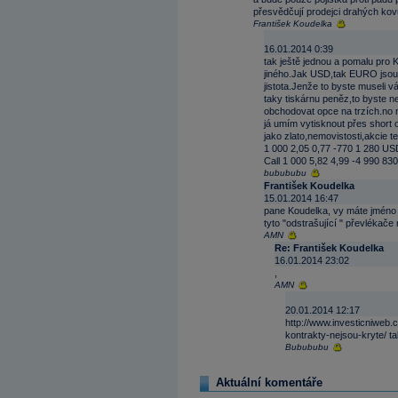
přesvědčují prodejci drahých kovů
František Koudelka
16.01.2014 0:39
tak ještě jednou a pomalu pro 
jiného.Jak USD,tak EURO jsou 
jistota.Jenže to byste museli 
taky tiskárnu peněz,to byste ne
obchodovat opce na trzích.no n
já umím vytisknout přes short 
jako zlato,nemovistosti,akcie
1 000 2,05 0,77 -770 1 280 U
Call 1 000 5,82 4,99 -4 990 8
bubububu
František Koudelka
15.01.2014 16:47
pane Koudelka, vy máte jméno n
tyto "odstrašující " převlékače 
AMN
Re: František Koudelka
16.01.2014 23:02
,
AMN
20.01.2014 12:17
http://www.investicniweb.
kontrakty-nejsou-kryte/ t
Bubububu
Aktuální komentáře