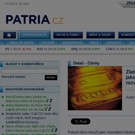
ZKU
PÁTEK 07.08.2026
ZPRAVODAJSTVÍ
AKCIE & FONDY
MĚNY & SAZBY
KOMODIT
|
PŘEHLED ZPRÁV
|
AKCIOVÉ
|
EKONOMICKÉ
|
MĚNY
|
KOMODITY
|
SL
PX
2 785,07
-0,71%
DAX
26 319,45
0,69%
NDQ
26 610,06
0,99%
CZK/€
24,248
0,10%
Detail - články
HLEDAT V KOMENTÁŘÍCH
Zla
jak
Pokročilé hledání
hledat
roz
INVESTIČNÍ DOPORUČENÍ
14.01
AstraZeneca jako sázka na
Autor
defenzivu mimo AI horečku
Arista Networks: AI může firmě
zajistit příznivý vítr do zad
Analytický radar: Colt CZ roste díky
vyšší marži, širší integraci i
stabilnějšímu byznysu
Nové střelivo pro další růst. Patria
mění cílovou cenu pro Colt CZ
Pokud něco slouží jako monetární nástr
Goldman Sachs: Je dobrý okamžik