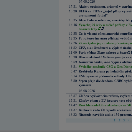
07.08.2026
17:51
Akcie v optimismu, průmysl v extrémn
16:20
UEFA vs. FIFA a „tajné plány vytvoř
pro samotný fotbal“
15:35
Akce Fedu se odsouvá, americký trh 
14:46
Vysychající řeky a ničivé požáry v E
finanční trhy
12:55
Co je vlastně cílem americké centrál
12:35
Po raketovém růstu přichází vybírán
12:26
Závěr týdne je pro akcie převážně po
11:52
ČEZ, a.s.: Oznámení o výplatě úrok
11:00
Perly týdne: Zlato nahoru a SpaceX 
10:30
Hlavní akcionář Volkswagenu je ve z
8:59
Komerční banka, a.s.: Výpis z obchod
8:51
Výsledky oznámily CSG a Gen Digital
8:47
Rozbřesk: Koruna po holubičím přek
8:14
CSG výrazně překonala odhady. Obran
5:50
Srpen přeje dividendám. CNBC vybírá
výnosem
06.08.2026
15:57
ČNB ve vyčkávacím režimu, zvýšení s
15:31
Zásoby plynu v EU jsou pro toto obdo
14:47
Růst MercadoLibre akceleruje na 50 %
14:37
Bankovní rada ČNB podle očekávání 
13:32
Nintendo navýšilo zisk o 150 procen
1
2
3
4