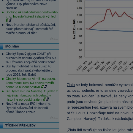
výhled. Lilly překonává Novo
Nordisk
Booking ukázal odolnost cestovního
trhu. Investoři přešli i slabší výhled
Novo Nordisk překonal očekávání,
akcie přesto klesají. Investoři řeší
marže a budoucí růst
více...
IPO, M&A
Čínský čipový gigant CXMT při
burzovním debutu vystřelil přes 500
%. Překonal i největší banku země
Stát by mohl dát na burzu až 40
procent akcií pražského letiště v
roce 2028, řekl Babiš
Čínský Moonshot AI míří na burzu.
Jeho model Kimi K3 znovu rozvířil
Zlato
se tedy hotovosti nemůže vyrovnat 
debatu o budoucnosti AI
uchovat hodnotu, je to smutné vysvědče
SK Hynix míří na Nasdaq. O jeden z
největších burzovních debutů v
do
zlata
. Poučení je takové, že ceny
ko
historii je obrovský zájem
proto jsou nevhodným platebním nástroje
Nová vlna mega IPO hýbe trhy.
je reprezentuje Fed, uzavírá na svém b
Rychlé zařazování do indexů
přináší šance i rizika
of St. Louis. Upozorňuje také na novou 
více...
Campbell Harvey). Ta došla k následujíc
TÝDENNÍ PŘEHLEDY
„Zlato lidi vzrušuje po tisíce let, jeho ro