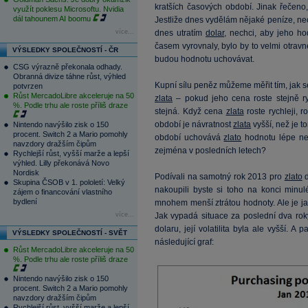
kratších časových období. Jinak řečeno, 
využít poklesu Microsoftu. Nvidia
dál tahounem AI boomu
Jestliže dnes vydělám nějaké peníze, nec
více...
dnes utratím
dolar
, nechci, aby jeho ho
časem vyrovnaly, bylo by to velmi otrav
VÝSLEDKY SPOLEČNOSTÍ - ČR
budou hodnotu uchovávat.
CSG výrazně překonala odhady.
Obranná divize táhne růst, výhled
Kupní sílu peněz můžeme měřit tím, jak s
potvrzen
Růst MercadoLibre akceleruje na 50
zlata
– pokud jeho cena roste stejně ry
%. Podle trhu ale roste příliš draze
stejná. Když cena
zlata
roste rychleji, 
období je návratnost
zlata
vyšší, než je 
Nintendo navýšilo zisk o 150
procent. Switch 2 a Mario pomohly
období uchovává
zlato
hodnotu lépe než
navzdory dražším čipům
zejména v posledních letech?
Rychlejší růst, vyšší marže a lepší
výhled. Lilly překonává Novo
Nordisk
Podívali na samotný rok 2013 pro
zlato
d
Skupina ČSOB v 1. pololetí: Velký
nakoupili byste si toho na konci min
zájem o financování vlastního
bydlení
mnohem menší ztrátou hodnoty. Ale je ja
více...
Jak vypadá situace za poslední dva ro
dolaru, její volatilita byla ale vyšší. A
VÝSLEDKY SPOLEČNOSTÍ - SVĚT
následující graf:
Růst MercadoLibre akceleruje na 50
%. Podle trhu ale roste příliš draze
Nintendo navýšilo zisk o 150
procent. Switch 2 a Mario pomohly
navzdory dražším čipům
Rychlejší růst, vyšší marže a lepší