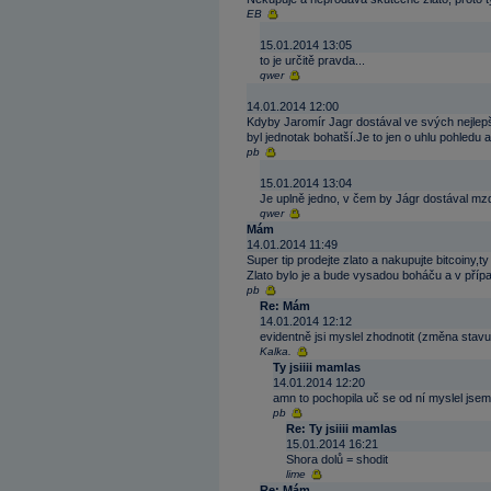
EB
15.01.2014 13:05
to je určitě pravda...
qwer
14.01.2014 12:00
Kdyby Jaromír Jagr dostával ve svých nejlepš
byl jednotak bohatší.Je to jen o uhlu pohledu 
pb
15.01.2014 13:04
Je uplně jedno, v čem by Jágr dostával mzdu,
qwer
Mám
14.01.2014 11:49
Super tip prodejte zlato a nakupujte bitcoiny,
Zlato bylo je a bude vysadou boháču a v pří
pb
Re: Mám
14.01.2014 12:12
evidentně jsi myslel zhodnotit (změna stavu
Kalka.
Ty jsiiii mamlas
14.01.2014 12:20
amn to pochopila uč se od ní myslel js
pb
Re: Ty jsiiii mamlas
15.01.2014 16:21
Shora dolů = shodit
lime
Re: Mám