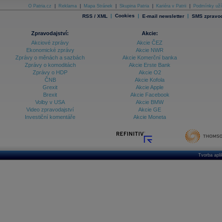
O Patria.cz
|
Reklama
|
Mapa Stránek
|
Skupina Patria
|
Kariéra v Patrii
|
Podmínky uží
|
Cookies
|
|
RSS / XML
E-mail newsletter
SMS zpravod
Zpravodajství:
Akcie:
Akciové zprávy
Akcie ČEZ
Ekonomické zprávy
Akcie NWR
Zprávy o měnách a sazbách
Akcie Komerční banka
Zprávy o komoditách
Akcie Erste Bank
Zprávy o HDP
Akcie O2
ČNB
Akcie Kofola
Grexit
Akcie Apple
Brexit
Akcie Facebook
Volby v USA
Akcie BMW
Video zpravodajství
Akcie GE
Investiční komentáře
Akcie Moneta
Tvorba apl