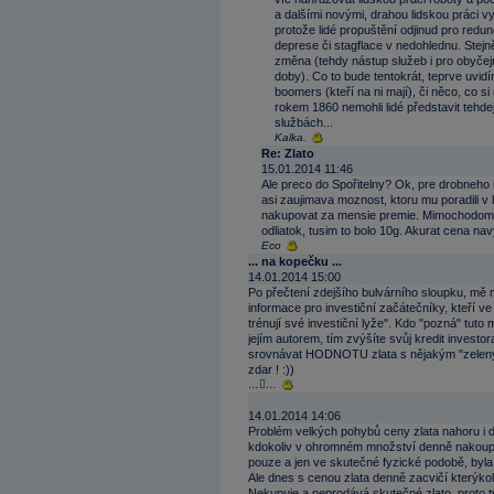
a dalšími novými, drahou lidskou práci v
protože lidé propuštění odjinud pro red
deprese či stagflace v nedohlednu. Stejně
změna (tehdy nástup služeb i pro obyčejn
doby). Co to bude tentokrát, teprve uvid
boomers (kteří na ni mají), či něco, co s
rokem 1860 nemohli lidé představit tehd
službách...
Kalka.
Re: Zlato
15.01.2014 11:46
Ale preco do Spořitelny? Ok, pre drobneho 
asi zaujimava moznost, ktoru mu poradili v h
nakupovat za mensie premie. Mimochodom, 
odliatok, tusim to bolo 10g. Akurat cena n
Eco
... na kopečku ...
14.01.2014 15:00
Po přečtení zdejšího bulvárního sloupku, mě 
informace pro investiční začátečníky, kteří 
trénují své investiční lyže". Kdo "pozná" tut
jejím autorem, tím zvýšíte svůj kredit investor
srovnávat HODNOTU zlata s nějakým "zeleným
zdar ! :))
……
14.01.2014 14:06
Problém velkých pohybů ceny zlata nahoru i d
kdokoliv v ohromném množství denně nakoupi
pouze a jen ve skutečné fyzické podobě, byla b
Ale dnes s cenou zlata denně zacvičí kterýkol
Nekupuje a neprodává skutečné zlato, proto ty