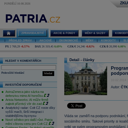
ZKU
PONDĚLÍ 10.08.2026
ZPRAVODAJSTVÍ
AKCIE & FONDY
MĚNY & SAZBY
KOMODIT
|
PŘEHLED ZPRÁV
|
AKCIOVÉ
|
EKONOMICKÉ
|
MĚNY
|
KOMODITY
|
SL
PX
2 769,29
-0,57%
DAX
26 319,45
0,69%
CZK/€
24,246
-0,02%
CZK/$
20,990
0,08%
Detail - články
HLEDAT V KOMENTÁŘÍCH
Program
podporu
Pokročilé hledání
hledat
10.02.2014 
INVESTIČNÍ DOPORUČENÍ
Autor:
ČTK
AstraZeneca jako sázka na
defenzivu mimo AI horečku
Arista Networks: AI může firmě
zajistit příznivý vítr do zad
Analytický radar: Colt CZ roste díky
vyšší marži, širší integraci i
stabilnějšímu byznysu
Vláda se zaměří na podporu podnikání, f
Nové střelivo pro další růst. Patria
sociálního smíru. Takové priority si koal
mění cílovou cenu pro Colt CZ
vytkl ve svém programovém prohlášení, k
Goldman Sachs: Je dobrý okamžik