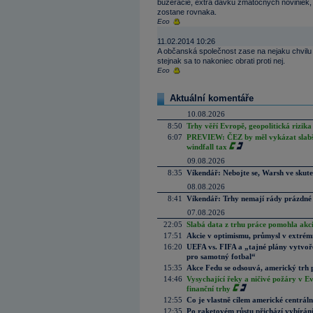
buzeracie, extra davku zmatocnych noviniek, 
zostane rovnaka.
Eco
11.02.2014 10:26
A občanská společnost zase na nejaku chvilu 
stejnak sa to nakoniec obrati proti nej.
Eco
Aktuální komentáře
10.08.2026
8:50
Trhy věří Evropě, geopolitická rizika
6:07
PREVIEW: ČEZ by měl vykázat slabší 
windfall tax
09.08.2026
8:35
Víkendář: Nebojte se, Warsh ve skute
08.08.2026
8:41
Víkendář: Trhy nemají rády prázdné 
07.08.2026
22:05
Slabá data z trhu práce pomohla akc
17:51
Akcie v optimismu, průmysl v extrémn
16:20
UEFA vs. FIFA a „tajné plány vytvoř
pro samotný fotbal“
15:35
Akce Fedu se odsouvá, americký trh 
14:46
Vysychající řeky a ničivé požáry v E
finanční trhy
12:55
Co je vlastně cílem americké centrál
12:35
Po raketovém růstu přichází vybírán