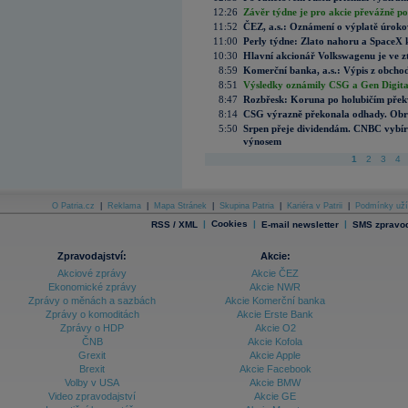
12:26
Závěr týdne je pro akcie převážně po
11:52
ČEZ, a.s.: Oznámení o výplatě úrok
11:00
Perly týdne: Zlato nahoru a SpaceX 
10:30
Hlavní akcionář Volkswagenu je ve z
8:59
Komerční banka, a.s.: Výpis z obchod
8:51
Výsledky oznámily CSG a Gen Digital
8:47
Rozbřesk: Koruna po holubičím přek
8:14
CSG výrazně překonala odhady. Obran
5:50
Srpen přeje dividendám. CNBC vybírá
výnosem
1
2
3
4
O Patria.cz
|
Reklama
|
Mapa Stránek
|
Skupina Patria
|
Kariéra v Patrii
|
Podmínky uží
|
Cookies
|
|
RSS / XML
E-mail newsletter
SMS zpravod
Zpravodajství:
Akcie:
Akciové zprávy
Akcie ČEZ
Ekonomické zprávy
Akcie NWR
Zprávy o měnách a sazbách
Akcie Komerční banka
Zprávy o komoditách
Akcie Erste Bank
Zprávy o HDP
Akcie O2
ČNB
Akcie Kofola
Grexit
Akcie Apple
Brexit
Akcie Facebook
Volby v USA
Akcie BMW
Video zpravodajství
Akcie GE