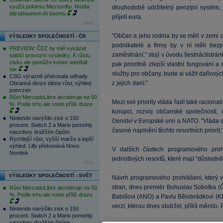
využít poklesu Microsoftu. Nvidia
dlouhodobě udržitelný penzijní systém,
dál tahounem AI boomu
přijetí eura.
více...
"Občan a jeho rodina by se měli v zemi cí
VÝSLEDKY SPOLEČNOSTÍ - ČR
podnikatelé a firmy by v ní měli bez
PREVIEW: ČEZ by měl vykázat
zaměstnání," stojí v úvodu šestnáctistránk
slabší provozní výsledky. K růstu
zisku ale pomůže konec windfall
pak prioritně zlepší vlastní fungování 
tax
služby pro občany, bude si vážit daňovýc
CSG výrazně překonala odhady.
z jejich daní."
Obranná divize táhne růst, výhled
potvrzen
Růst MercadoLibre akceleruje na 50
Mezi své priority vláda řadí také racional
%. Podle trhu ale roste příliš draze
korupci, rozvoj občanské společnosti,
Nintendo navýšilo zisk o 150
členství v Evropské unii a NATO. "Vláda 
procent. Switch 2 a Mario pomohly
časové naplnění těchto resortních priorit,
navzdory dražším čipům
Rychlejší růst, vyšší marže a lepší
výhled. Lilly překonává Novo
V dalších částech programového prohl
Nordisk
jednotlivých resortů, které mají "důsledně
více...
VÝSLEDKY SPOLEČNOSTÍ - SVĚT
Návrh programového prohlášení, který v 
stran, dnes premiér Bohuslav Sobotka (
Růst MercadoLibre akceleruje na 50
%. Podle trhu ale roste příliš draze
Babišovi (ANO) a Pavlu Bělobrádkovi (K
verzi, kterou dnes obdržel, příliš měnilo. 
Nintendo navýšilo zisk o 150
procent. Switch 2 a Mario pomohly
navzdory dražším čipům