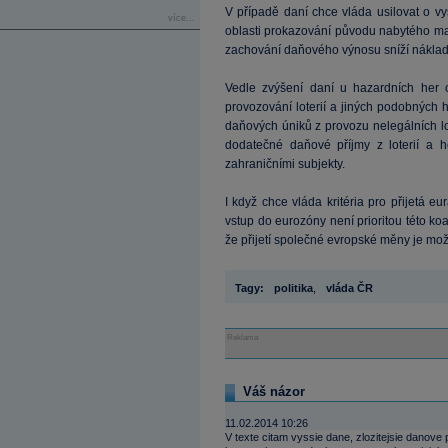
V případě daní chce vláda usilovat o v
více...
oblasti prokazování původu nabytého maj
zachování daňového výnosu sníží náklad
Vedle zvýšení daní u hazardních her 
provozování loterií a jiných podobných 
daňových úniků z provozu nelegálních lot
dodatečné daňové příjmy z loterií a h
zahraničními subjekty.
I když chce vláda kritéria pro přijetá eur
vstup do eurozóny není prioritou této koal
že přijetí společné evropské měny je možn
Tagy:
politika
,
vláda ČR
Reklama
Váš názor
11.02.2014 10:26
V texte citam vyssie dane, zlozitejsie danove 