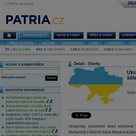
ZKU
ČTVRTEK 06.08.2026
ZPRAVODAJSTVÍ
AKCIE & FONDY
MĚNY & SAZBY
KOMODIT
|
PŘEHLED ZPRÁV
|
AKCIOVÉ
|
EKONOMICKÉ
|
MĚNY
|
KOMODITY
|
SL
PX
2 805,12
1,30%
DAX
26 140,13
0,05%
CZK/€
24,226
0,23%
CZK/$
21,024
0,48%
Detail - články
HLEDAT V KOMENTÁŘÍCH
Ukr
šéf
Pokročilé hledání
hledat
25.02
INVESTIČNÍ DOPORUČENÍ
Autor
AstraZeneca jako sázka na
defenzivu mimo AI horečku
Arista Networks: AI může firmě
zajistit příznivý vítr do zad
Analytický radar: Colt CZ roste díky
vyšší marži, širší integraci i
stabilnějšímu byznysu
Ukrajinský parlament dnes jmenoval
Nové střelivo pro další růst. Patria
mění cílovou cenu pro Colt CZ
zkušeností s řízením bank Stepana Kubiva
Goldman Sachs: Je dobrý okamžik