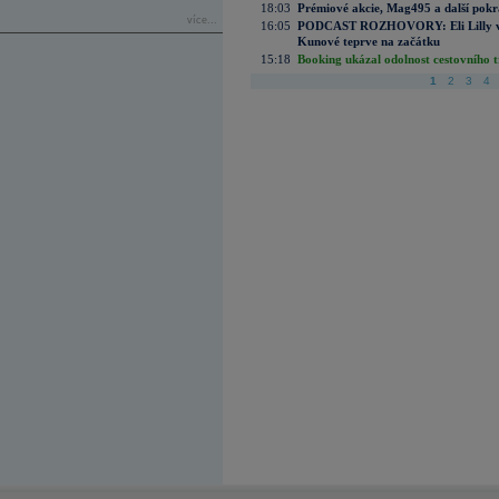
18:03
Prémiové akcie, Mag495 a další pokr
více...
16:05
PODCAST ROZHOVORY: Eli Lilly vs. 
Kunové teprve na začátku
15:18
Booking ukázal odolnost cestovního trh
1
2
3
4