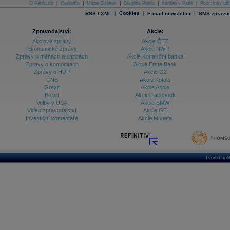
O Patria.cz
|
Reklama
|
Mapa Stránek
|
Skupina Patria
|
Kariéra v Patrii
|
Podmínky uží
|
Cookies
|
|
RSS / XML
E-mail newsletter
SMS zpravod
Zpravodajství:
Akcie:
Akciové zprávy
Akcie ČEZ
Ekonomické zprávy
Akcie NWR
Zprávy o měnách a sazbách
Akcie Komerční banka
Zprávy o komoditách
Akcie Erste Bank
Zprávy o HDP
Akcie O2
ČNB
Akcie Kofola
Grexit
Akcie Apple
Brexit
Akcie Facebook
Volby v USA
Akcie BMW
Video zpravodajství
Akcie GE
Investiční komentáře
Akcie Moneta
Tvorba apl