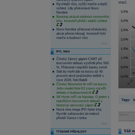
vrací.
Rychlejší růst, vyšší marže a lepší
výhled. Lilly překonává Novo
Nordisk
Booking ukázal odolnost cestovního
trhu. Investoři přešli i slabší výhled
Novo Nordisk překonal očekávání,
akcie přesto klesají. Investoři řeší
marže a budoucí růst
více...
IPO, M&A
Čínský čipový gigant CXMT při
burzovním debutu vystřelil přes 500
%. Překonal i největší banku země
Stát by mohl dát na burzu až 40
procent akcií pražského letiště v
roce 2028, řekl Babiš
Čínský Moonshot AI míří na burzu.
Jeho model Kimi K3 znovu rozvířil
debatu o budoucnosti AI
SK Hynix míří na Nasdaq. O jeden z
Tagy:
I
největších burzovních debutů v
historii je obrovský zájem
Nová vlna mega IPO hýbe trhy.
Rychlé zařazování do indexů
Reklama
přináší šance i rizika
více...
Váš n
TÝDENNÍ PŘEHLEDY