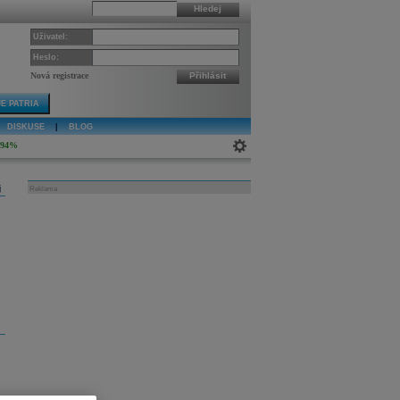
Hledej
Uživatel:
Heslo:
Nová registrace
Přihlásit
E PATRIA
DISKUSE
|
BLOG
,94%
j
Reklama