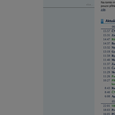
Na tomto m
více...
pouze přihl
zde
.
Aktuá
06
15:57
ČN
15:31
Zá
14:47
Rů
14:37
Ba
13:32
Ni
13:19
Go
11:59
Ry
11:40
Me
11:37
Za
11:35
Če
11:29
Sk
11:26
Pa
10:27
PR
kn
8:43
Ro
8:40
ČN
6:08
Ap
05
22:01
S&
18:03
Pr
16:05
PO