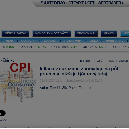
ZKUSIT DEMO
OTEVŘÍT ÚČET
WEBTRADER
|
|
|
MĚNY & SAZBY
KOMODITY & DERIVÁTY
EKONOMIKA
PRÁVO
MOJ
|
MĚNY
|
KOMODITY
|
SLOUPKY
|
ROZHOVORY
|
VIDEO
|
MONITORING
|
11,32
0,18%
CZK/€
24,220
0,18%
CZK/$
20,996
0,33%
AU
4 271,65
0,65%
BRT
79,42
0
 - články
E-mailem
Zpět
Tisk
Diskutu
|
|
|
Inflace v eurozóně zpomaluje na půl
procenta, nižší je i jádrový údaj
03.06.2014 11:14,
aktualizováno: 3.6. 11:36
Autor:
Tomáš Vlk
, Patria Finance
ováno