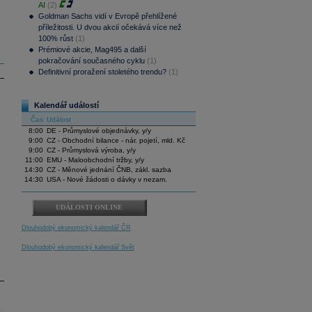
AI
(2)
Goldman Sachs vidí v Evropě přehlížené
příležitosti. U dvou akcií očekává více než
100% růst
(1)
Prémiové akcie, Mag495 a další
pokračování současného cyklu
(1)
Definitivní proražení stoletého trendu?
(1)
Kalendář událostí
Čas
Událost
8:00
DE - Průmyslové objednávky, y/y
9:00
CZ - Obchodní bilance - nár. pojetí, mld. Kč
9:00
CZ - Průmyslová výroba, y/y
11:00
EMU - Maloobchodní tržby, y/y
14:30
CZ - Měnové jednání ČNB, zákl. sazba
14:30
USA - Nové žádosti o dávky v nezam.
UDÁLOSTI ONLINE
Dlouhodobý ekonomický kalendář ČR
Dlouhodobý ekonomický kalendář Svět
.