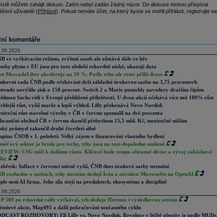
ístě můžete zahájit diskusi. Zatím nebyl zadán žádný názor. Do diskuse mohou přispívat
ášení uživatelé (
Přihlásit
). Pokud nemáte účet, na který byste se mohli přihlásit, registrujte se
lní komentáře
.08.2026
B ve vyčkávacím režimu, zvýšení sazeb ale zůstává dále ve hře
soby plynu v EU jsou pro toto období rekordně nízké, ukazují data
st MercadoLibre akceleruje na 50 %. Podle trhu ale roste příliš draze
nkovní rada ČNB podle očekávání drží základní úrokovou sazbu na 3,75 procentech
ntendo navýšilo zisk o 150 procent. Switch 2 a Mario pomohly navzdory dražším čipům
ldman Sachs vidí v Evropě přehlížené příležitosti. U dvou akcií očekává více než 100% růst
chlejší růst, vyšší marže a lepší výhled. Lilly překonává Novo Nordisk
ziroční růst stavební výroby v ČR v červnu zpomalil na dvě procenta
hraniční obchod ČR v červnu skončil přebytkem 15,5 mld. Kč, meziročně nižším
ský průmysl zakončil druhé čtvrtletí silně
upina ČSOB v 1. pololetí: Velký zájem o financování vlastního bydlení
měťový sektor je brzda pro techy, trhy jsou na tom dopoledne smíšeně
EVIEW: CSG míří k dalšímu růstu. Klíčové bude tempo obranné divize a vývoj zakázkové
ihy
zbřesk: Inflace v červenci mírně vyšší, ČNB dnes úrokové sazby nezmění
B rozhodne o sazbách, trhy mezitím sledují Írán a závislost Microsoftu na OpenAI
ple není AI firma. Jeho síla stojí na produktech, ekosystému a disciplíně
.08.2026
P 500 po rekordní rally vyčkával, trh sleduje Hormuz i výsledkovou sezónu
émiové akcie, Mag495 a další pokračování současného cyklu
DCAST ROZHOVORY: Eli Lilly vs. Novo Nordisk. Revoluce v léčbě obezity je podle MUDr