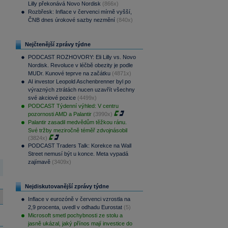
Lilly překonává Novo Nordisk
(866x)
Rozbřesk: Inflace v červenci mírně vyšší,
ČNB dnes úrokové sazby nezmění
(840x)
Nejčtenější zprávy týdne
PODCAST ROZHOVORY: Eli Lilly vs. Novo
Nordisk. Revoluce v léčbě obezity je podle
MUDr. Kunové teprve na začátku
(4871x)
AI investor Leopold Aschenbrenner byl po
výrazných ztrátách nucen uzavřít všechny
své akciové pozice
(4499x)
PODCAST Týdenní výhled: V centru
pozornosti AMD a Palantir
(3990x)
Palantir zasadil medvědům těžkou ránu.
Své tržby meziročně téměř zdvojnásobil
(3824x)
PODCAST Traders Talk: Korekce na Wall
Street nemusí být u konce. Meta vypadá
zajímavě
(3409x)
Nejdiskutovanější zprávy týdne
Inflace v eurozóně v červenci vzrostla na
2,9 procenta, uvedl v odhadu Eurostat
(5)
Microsoft smetl pochybnosti ze stolu a
jasně ukázal, jaký přínos mají investice do