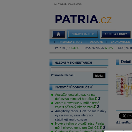
ČTVRTEK 06.08.2026
ZPRAVODAJSTVÍ
AKCIE & FONDY
|
PŘEHLED ZPRÁV
|
AKCIOVÉ
|
EKONOMICKÉ
PX
2 805,12
1,30%
DAX
26 206,76
0,31%
NDQ
26 4
Detail
HLEDAT V KOMENTÁŘÍCH
Pokročilé hledání
hledat
INVESTIČNÍ DOPORUČENÍ
AstraZeneca jako sázka na
defenzivu mimo AI horečku
Arista Networks: AI může firmě
zajistit příznivý vítr do zad
Analytický radar: Colt CZ roste díky
vyšší marži, širší integraci i
stabilnějšímu byznysu
Aktualiz
Nové střelivo pro další růst. Patria
mění cílovou cenu pro Colt CZ
Goldman Sachs: Je dobrý okamžik