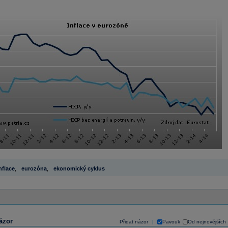
nflace
,
eurozóna
,
ekonomický cyklus
ázor
Přidat názor
Pavouk
Od nejnovějších
|