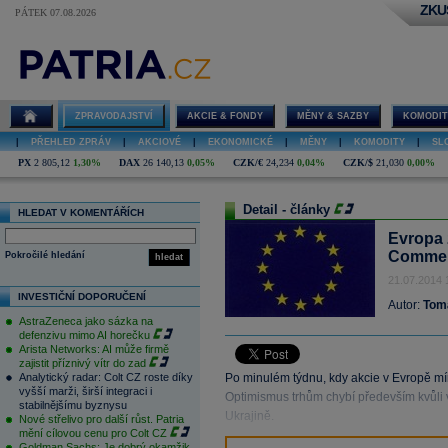
ZKU
PÁTEK 07.08.2026
ZPRAVODAJSTVÍ
AKCIE & FONDY
MĚNY & SAZBY
KOMODIT
|
PŘEHLED ZPRÁV
|
AKCIOVÉ
|
EKONOMICKÉ
|
MĚNY
|
KOMODITY
|
SL
PX
2 805,12
1,30%
DAX
26 140,13
0,05%
CZK/€
24,234
0,04%
CZK/$
21,030
0,00%
Detail - články
HLEDAT V KOMENTÁŘÍCH
Evropa 
Commer
Pokročilé hledání
hledat
21.07.2014 
INVESTIČNÍ DOPORUČENÍ
Autor:
Tom
AstraZeneca jako sázka na
defenzivu mimo AI horečku
Arista Networks: AI může firmě
zajistit příznivý vítr do zad
Analytický radar: Colt CZ roste díky
Po minulém týdnu, kdy akcie v Evropě mírn
vyšší marži, širší integraci i
Optimismus trhům chybí především kvůli
stabilnějšímu byznysu
Ukrajině.
Nové střelivo pro další růst. Patria
mění cílovou cenu pro Colt CZ
Goldman Sachs: Je dobrý okamžik