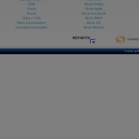
ČNB
Akcie Kofola
Grexit
Akcie Apple
Brexit
Akcie Facebook
Volby v USA
Akcie BMW
Video zpravodajství
Akcie GE
Investiční komentáře
Akcie Moneta
Tvorba apl