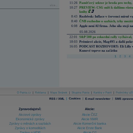
11:26
Paměťový sektor je brzda pro techy,
více...
10:27
PREVIEW: CSG míří k dalšímu růstu.
knihy
8:43
Rozbřesk: Inflace v červenci mírně v
8:40
ČNB rozhodne o sazbách, trhy mezitím
6:08
Apple není AI firma. Jeho síla stojí n
05.08.2026
22:01
S&P 500 po rekordní rally vyčkával,
18:03
Prémiové akcie, Mag495 a další pokr
16:05
PODCAST ROZHOVORY: Eli Lilly vs. 
Kunové teprve na začátku
1
2
3
4
O Patria.cz
|
Reklama
|
Mapa Stránek
|
Skupina Patria
|
Kariéra v Patrii
|
Podmínky uží
|
Cookies
|
|
RSS / XML
E-mail newsletter
SMS zpravod
Zpravodajství:
Akcie:
Akciové zprávy
Akcie ČEZ
Ekonomické zprávy
Akcie NWR
Zprávy o měnách a sazbách
Akcie Komerční banka
Zprávy o komoditách
Akcie Erste Bank
Zprávy o HDP
Akcie O2