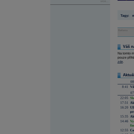
více...
Tagy:
m
Reklama
Váš n
Na tomto m
pouze přihl
zde
.
Aktuá
08
8:41
Ví
07
22:05
Sl
17:51
Ak
16:20
UE
pr
15:35
Ak
14:46
Vy
fi
12:55
Co