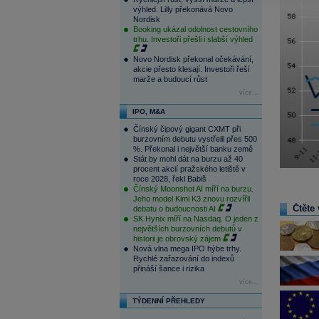
výhled. Lilly překonává Novo
Nordisk
Booking ukázal odolnost cestovního
trhu. Investoři přešli i slabší výhled
Novo Nordisk překonal očekávání,
akcie přesto klesají. Investoři řeší
marže a budoucí růst
více...
IPO, M&A
Čínský čipový gigant CXMT při
burzovním debutu vystřelil přes 500
%. Překonal i největší banku země
Stát by mohl dát na burzu až 40
procent akcií pražského letiště v
roce 2028, řekl Babiš
Čínský Moonshot AI míří na burzu.
Jeho model Kimi K3 znovu rozvířil
Čtěte 
debatu o budoucnosti AI
SK Hynix míří na Nasdaq. O jeden z
největších burzovních debutů v
historii je obrovský zájem
Nová vlna mega IPO hýbe trhy.
Rychlé zařazování do indexů
přináší šance i rizika
více...
TÝDENNÍ PŘEHLEDY