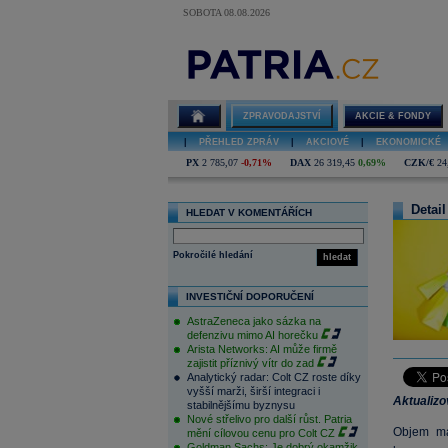
SOBOTA 08.08.2026
ZPRAVODAJSTVÍ
AKCIE & FONDY
|
PŘEHLED ZPRÁV
|
AKCIOVÉ
|
EKONOMICKÉ
PX
2 785,07
-0,71%
DAX
26 319,45
0,69%
CZK/€
24
Detail
HLEDAT V KOMENTÁŘÍCH
Pokročilé hledání
hledat
INVESTIČNÍ DOPORUČENÍ
AstraZeneca jako sázka na
defenzivu mimo AI horečku
Arista Networks: AI může firmě
zajistit příznivý vítr do zad
Analytický radar: Colt CZ roste díky
vyšší marži, širší integraci i
Aktualiz
stabilnějšímu byznysu
Nové střelivo pro další růst. Patria
Objem ma
mění cílovou cenu pro Colt CZ
Goldman Sachs: Je dobrý okamžik