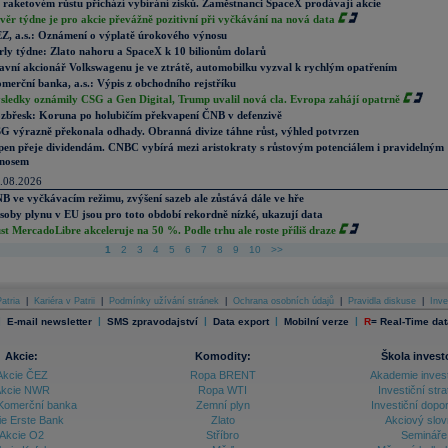
 raketovém růstu přichází vybírání zisků. Zaměstnanci SpaceX prodávají akcie
věr týdne je pro akcie převážně pozitivní při vyčkávání na nová data
Z, a.s.: Oznámení o výplatě úrokového výnosu
rly týdne: Zlato nahoru a SpaceX k 10 bilionům dolarů
avní akcionář Volkswagenu je ve ztrátě, automobilku vyzval k rychlým opatřením
merční banka, a.s.: Výpis z obchodního rejstříku
sledky oznámily CSG a Gen Digital, Trump uvalil nová cla. Evropa zahájí opatrně
zbřesk: Koruna po holubičím překvapení ČNB v defenzivě
G výrazně překonala odhady. Obranná divize táhne růst, výhled potvrzen
pen přeje dividendám. CNBC vybírá mezi aristokraty s růstovým potenciálem i pravidelným
nosem
.08.2026
B ve vyčkávacím režimu, zvýšení sazeb ale zůstává dále ve hře
soby plynu v EU jsou pro toto období rekordně nízké, ukazují data
st MercadoLibre akceleruje na 50 %. Podle trhu ale roste příliš draze
1
2
3
4
5
6
7
8
9
10
>>
atria
|
Kariéra v Patrii
|
Podmínky užívání stránek
|
Ochrana osobních údajů
|
Pravidla diskuse
|
Inve
|
|
|
|
|
E-mail newsletter
SMS zpravodajství
Data export
Mobilní verze
R
=
Real-Time dat
Akcie:
Komodity:
Škola invest
Akcie ČEZ
Ropa BRENT
Akademie inves
kcie NWR
Ropa WTI
Investiční stra
Komerční banka
Zemní plyn
Investiční dopo
ie Erste Bank
Zlato
Akciový slov
Akcie O2
Stříbro
Semináře