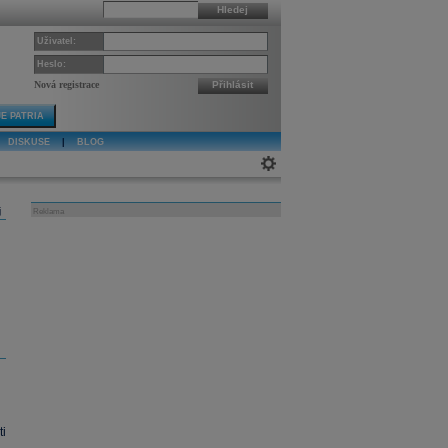
Hledej
Uživatel:
Heslo:
Nová registrace
Přihlásit
E PATRIA
DISKUSE
|
BLOG
j
Reklama
i