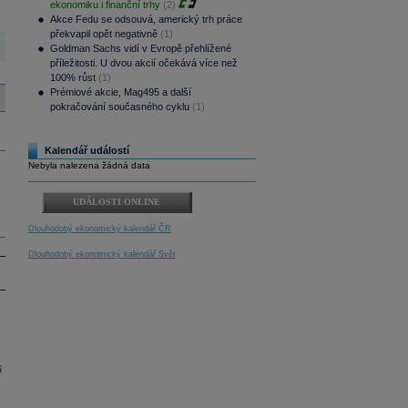
ekonomiku i finanční trhy
(2)
Akce Fedu se odsouvá, americký trh práce
překvapil opět negativně
(1)
Goldman Sachs vidí v Evropě přehlížené
příležitosti. U dvou akcií očekává více než
100% růst
(1)
Prémiové akcie, Mag495 a další
pokračování současného cyklu
(1)
Kalendář událostí
Nebyla nalezena žádná data
UDÁLOSTI ONLINE
Dlouhodobý ekonomický kalendář ČR
Dlouhodobý ekonomický kalendář Svět
i