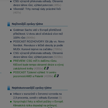
CSG výrazně překonala odhady. Obranná
divize táhne růst, výhled potvrzen
(485x)
Víkendář: Trhy nemají rády prázdné řeči
(407x)
Nejčtenější zprávy týdne
Goldman Sachs vidí v Evropě přehlížené
příležitosti. U dvou akcií očekává více než
100% růst
(9049x)
PODCAST ROZHOVORY: Eli Lilly vs. Novo
Nordisk. Revoluce v léčbě obezity je podle
MUDr. Kunové teprve na začátku
(7060x)
CSG výrazně překonala odhady. Obranná
divize táhne růst, výhled potvrzen
(5159x)
PREVIEW: CSG míří k dalšímu růstu.
Klíčové bude tempo obranné divize a vývoj
zakázkové knihy
(4350x)
PODCAST Týdenní výhled: V centru
pozornosti AMD a Palantir
(4199x)
Nejdiskutovanější zprávy týdne
Inflace v eurozóně v červenci vzrostla na
2,9 procenta, uvedl v odhadu Eurostat
(5)
Vysychající řeky a ničivé požáry v Evropě.
Klimatická rizika dopadají na průmysl,