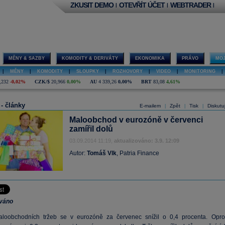
ZKUSIT DEMO
OTEVŘÍT ÚČET
WEBTRADER
|
|
|
MĚNY & SAZBY
KOMODITY & DERIVÁTY
EKONOMIKA
PRÁVO
MOJ
|
MĚNY
|
KOMODITY
|
SLOUPKY
|
ROZHOVORY
|
VIDEO
|
MONITORING
|
,232
-0,02%
CZK/$
20,966
0,00%
AU
4 339,26
0,00%
BRT
83,08
4,61%
 - články
E-mailem
Zpět
Tisk
Diskutu
|
|
|
Maloobchod v eurozóně v červenci
zamířil dolů
03.09.2014 11:19,
aktualizováno: 3.9. 12:09
Autor:
Tomáš Vlk
, Patria Finance
ováno
loobchodních tržeb se v eurozóně za červenec snížil o 0,4 procenta. Oprot