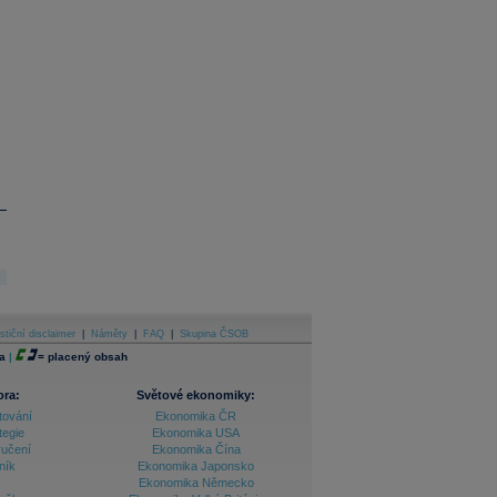
stiční disclaimer
|
Náměty
|
FAQ
|
Skupina ČSOB
a
|
=
placený obsah
ora:
Světové ekonomiky:
tování
Ekonomika ČR
tegie
Ekonomika USA
ručení
Ekonomika Čína
ník
Ekonomika Japonsko
Ekonomika Německo