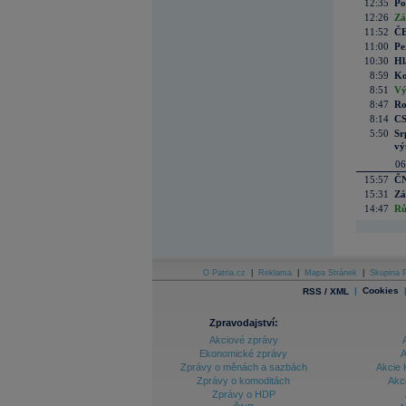
12:35
Po
12:26
Zá
11:52
ČE
11:00
Pe
10:30
Hl
8:59
Ko
8:51
Vý
8:47
Ro
8:14
CS
5:50
Sr
vý
06
15:57
ČN
15:31
Zá
14:47
Rů
O Patria.cz
|
Reklama
|
Mapa Stránek
|
Skupina P
|
Cookies
RSS / XML
Zpravodajství:
Akciové zprávy
Ekonomické zprávy
A
Zprávy o měnách a sazbách
Akcie 
Zprávy o komoditách
Akc
Zprávy o HDP