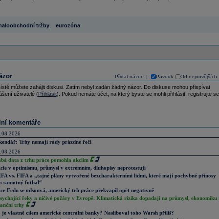
aloobchodní tržby
,
eurozóna
ázor
Přidat názor
Pavouk
Od nejnovějších
|
ístě můžete zahájit diskusi. Zatím nebyl zadán žádný názor. Do diskuse mohou přispívat
ášení uživatelé (
Přihlásit
). Pokud nemáte účet, na který byste se mohli přihlásit, registrujte se
lní komentáře
.08.2026
kendář: Trhy nemají rády prázdné řeči
.08.2026
abá data z trhu práce pomohla akciím
cie v optimismu, průmysl v extrémním, dluhopisy neprotestují
FA vs. FIFA a „tajné plány vytvořené bezcharakterními lidmi, které mají pochybné přínosy
o samotný fotbal“
ce Fedu se odsouvá, americký trh práce překvapil opět negativně
sychající řeky a ničivé požáry v Evropě. Klimatická rizika dopadají na průmysl, ekonomiku 
nanční trhy
 je vlastně cílem americké centrální banky? Nasliboval toho Warsh příliš?