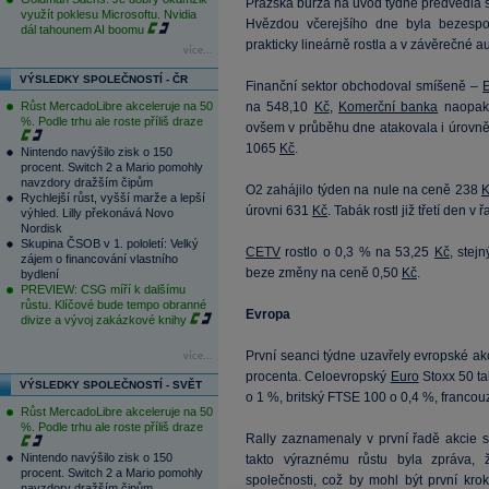
Pražská burza na úvod týdne předvedla s
využít poklesu Microsoftu. Nvidia
Hvězdou včerejšího dne byla bezespo
dál tahounem AI boomu
prakticky lineárně rostla a v závěrečné a
více...
VÝSLEDKY SPOLEČNOSTÍ - ČR
Finanční sektor obchodoval smíšeně –
E
Růst MercadoLibre akceleruje na 50
na 548,10
Kč
,
Komerční banka
naopak 
%. Podle trhu ale roste příliš draze
ovšem v průběhu dne atakovala i úrovn
1065
Kč
.
Nintendo navýšilo zisk o 150
procent. Switch 2 a Mario pomohly
navzdory dražším čipům
O2 zahájilo týden na nule na ceně 238
K
Rychlejší růst, vyšší marže a lepší
úrovni 631
Kč
. Tabák rostl již třetí den 
výhled. Lilly překonává Novo
Nordisk
Skupina ČSOB v 1. pololetí: Velký
CETV
rostlo o 0,3 % na 53,25
Kč
, stej
zájem o financování vlastního
beze změny na ceně 0,50
Kč
.
bydlení
PREVIEW: CSG míří k dalšímu
růstu. Klíčové bude tempo obranné
Evropa
divize a vývoj zakázkové knihy
První seanci týdne uzavřely evropské akci
více...
procenta. Celoevropský
Euro
Stoxx 50 ta
VÝSLEDKY SPOLEČNOSTÍ - SVĚT
o 1 %, britský FTSE 100 o 0,4 %, franco
Růst MercadoLibre akceleruje na 50
%. Podle trhu ale roste příliš draze
Rally zaznamenaly v první řadě akcie s
Nintendo navýšilo zisk o 150
takto výraznému růstu byla zpráva, 
procent. Switch 2 a Mario pomohly
společnosti, což by mohl být první kro
navzdory dražším čipům