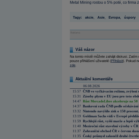
Metal Mining rostou o 5% poté, co firma z
Tagy:
akcie
,
Asie
,
Evropa
,
úspory
Reklama
Váš názor
Na tomto místě můžete zahájit diskusi. Zatím
pouze přihlášení uživatelé (
Přihlásit
). Pokud ne
zde
.
Aktuální komentáře
06.08.2026
15:57
ČNB ve vyčkávacím režimu, zvýšení s
15:31
Zásoby plynu v EU jsou pro toto obdo
14:47
Růst MercadoLibre akceleruje na 50 %
14:37
Bankovní rada ČNB podle očekávání 
13:32
Nintendo navýšilo zisk o 150 procen
13:19
Goldman Sachs vidí v Evropě přehlíže
11:59
Rychlejší růst, vyšší marže a lepší v
11:40
Meziroční růst stavební výroby v ČR
11:37
Zahraniční obchod ČR v červnu skonč
11:35
Český průmysl zakončil druhé čtvrtlet