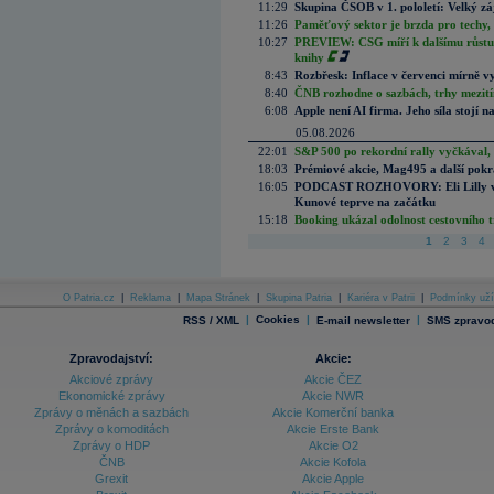
11:29
Skupina ČSOB v 1. pololetí: Velký zá
11:26
Paměťový sektor je brzda pro techy,
10:27
PREVIEW: CSG míří k dalšímu růstu.
knihy
8:43
Rozbřesk: Inflace v červenci mírně v
8:40
ČNB rozhodne o sazbách, trhy mezitím
6:08
Apple není AI firma. Jeho síla stojí n
05.08.2026
22:01
S&P 500 po rekordní rally vyčkával,
18:03
Prémiové akcie, Mag495 a další pokr
16:05
PODCAST ROZHOVORY: Eli Lilly vs. 
Kunové teprve na začátku
15:18
Booking ukázal odolnost cestovního trh
1
2
3
4
O Patria.cz
|
Reklama
|
Mapa Stránek
|
Skupina Patria
|
Kariéra v Patrii
|
Podmínky uží
|
Cookies
|
|
RSS / XML
E-mail newsletter
SMS zpravod
Zpravodajství:
Akcie:
Akciové zprávy
Akcie ČEZ
Ekonomické zprávy
Akcie NWR
Zprávy o měnách a sazbách
Akcie Komerční banka
Zprávy o komoditách
Akcie Erste Bank
Zprávy o HDP
Akcie O2
ČNB
Akcie Kofola
Grexit
Akcie Apple