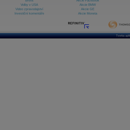
Brexit
Akcie Facebook
Volby v USA
Akcie BMW
Video zpravodajství
Akcie GE
Investiční komentáře
Akcie Moneta
Tvorba apl