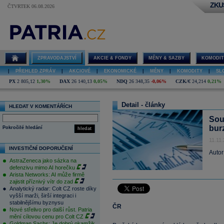
ZKU
ČTVRTEK 06.08.2026
ZPRAVODAJSTVÍ
AKCIE & FONDY
MĚNY & SAZBY
KOMODIT
|
PŘEHLED ZPRÁV
|
AKCIOVÉ
|
EKONOMICKÉ
|
MĚNY
|
KOMODITY
|
SL
PX
2 805,12
1,30%
DAX
26 140,13
0,05%
NDQ
26 348,35
-0,06%
CZK/€
24,214
0,21%
Detail - články
HLEDAT V KOMENTÁŘÍCH
Sou
bur
Pokročilé hledání
hledat
11.11
INVESTIČNÍ DOPORUČENÍ
Autor
AstraZeneca jako sázka na
defenzivu mimo AI horečku
Arista Networks: AI může firmě
zajistit příznivý vítr do zad
Analytický radar: Colt CZ roste díky
vyšší marži, širší integraci i
stabilnějšímu byznysu
ČR
Nové střelivo pro další růst. Patria
mění cílovou cenu pro Colt CZ
Goldman Sachs: Je dobrý okamžik