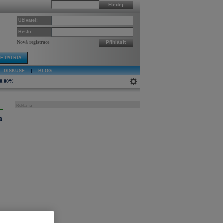
Hledej
Uživatel:
Heslo:
Nová registrace
Přihlásit
E PATRIA
DISKUSE
|
BLOG
0,00%
j
Reklama
a