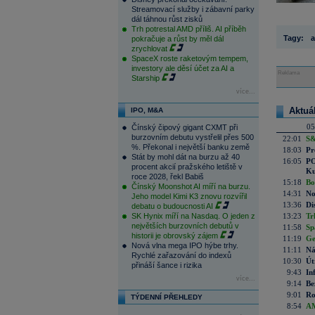
Streamovací služby i zábavní parky
dál táhnou růst zisků
Trh potrestal AMD příliš. AI příběh
Tagy:
a
pokračuje a růst by měl dál
zrychlovat
SpaceX roste raketovým tempem,
investory ale děsí účet za AI a
Reklama
Starship
více...
Aktuá
IPO, M&A
05
Čínský čipový gigant CXMT při
burzovním debutu vystřelil přes 500
22:01
S&
%. Překonal i největší banku země
18:03
Pr
Stát by mohl dát na burzu až 40
16:05
PO
procent akcií pražského letiště v
Ku
roce 2028, řekl Babiš
15:18
Bo
Čínský Moonshot AI míří na burzu.
14:31
No
Jeho model Kimi K3 znovu rozvířil
13:36
Di
debatu o budoucnosti AI
SK Hynix míří na Nasdaq. O jeden z
13:23
Tr
největších burzovních debutů v
11:58
Sp
historii je obrovský zájem
11:19
Ge
Nová vlna mega IPO hýbe trhy.
11:11
Ná
Rychlé zařazování do indexů
10:30
Út
přináší šance i rizika
9:43
In
více...
9:14
Be
9:01
Ro
TÝDENNÍ PŘEHLEDY
8:54
AM