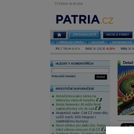
ČTVRTEK 06.08.2026
ZPRAVODAJSTVÍ
AKCIE & FONDY
|
PŘEHLED ZPRÁV
|
AKCIOVÉ
|
EKONOMICKÉ
PX
2 769,04
0,11%
DAX
26 126,30
-0,29%
NDQ
26 3
Detail
HLEDAT V KOMENTÁŘÍCH
Pokročilé hledání
hledat
INVESTIČNÍ DOPORUČENÍ
AstraZeneca jako sázka na
defenzivu mimo AI horečku
Arista Networks: AI může firmě
zajistit příznivý vítr do zad
Analytický radar: Colt CZ roste díky
vyšší marži, širší integraci i
stabilnějšímu byznysu
Nové střelivo pro další růst. Patria
mění cílovou cenu pro Colt CZ
Goldman Sachs: Je dobrý okamžik