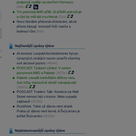
podporují naděje na otevření Hormuzu
(64x)
Trh potrestal AMD příliš. AI příběh pokračuje
a růst by měl dál zrychlovat
(51x)
Novo Nordisk překonal očekávání, akcie
přesto klesají. Investoři řeší marže a
budoucí růst
(50x)
Nejčtenější zprávy týdne
AI investor Leopold Aschenbrenner byl po
výrazných ztrátách nucen uzavřít všechny
své akciové pozice
(4454x)
PODCAST Týdenní výhled: V centru
.
pozornosti AMD a Palantir
(3875x)
Palantir zasadil medvědům těžkou ránu.
Své tržby meziročně téměř zdvojnásobil
(3697x)
PODCAST Traders Talk: Korekce na Wall
Street nemusí být u konce. Meta vypadá
zajímavě
(3378x)
Rozbřesk: Tokio už dávno není drahé.
Praha už dávno není levná. A Švýcarsko je
pořád Švýcarsko
(3010x)
Nejdiskutovanější zprávy týdne