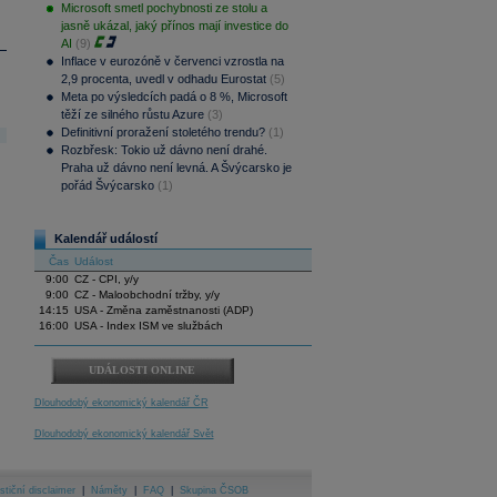
Microsoft smetl pochybnosti ze stolu a
jasně ukázal, jaký přínos mají investice do
AI
(9)
Inflace v eurozóně v červenci vzrostla na
2,9 procenta, uvedl v odhadu Eurostat
(5)
Meta po výsledcích padá o 8 %, Microsoft
těží ze silného růstu Azure
(3)
Definitivní proražení stoletého trendu?
(1)
Rozbřesk: Tokio už dávno není drahé.
Praha už dávno není levná. A Švýcarsko je
pořád Švýcarsko
(1)
Kalendář událostí
Čas
Událost
9:00
CZ - CPI, y/y
9:00
CZ - Maloobchodní tržby, y/y
14:15
USA - Změna zaměstnanosti (ADP)
16:00
USA - Index ISM ve službách
UDÁLOSTI ONLINE
Dlouhodobý ekonomický kalendář ČR
Dlouhodobý ekonomický kalendář Svět
stiční disclaimer
|
Náměty
|
FAQ
|
Skupina ČSOB