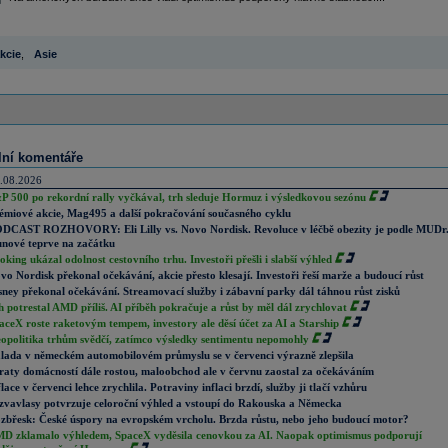
kcie
,
Asie
lní komentáře
.08.2026
P 500 po rekordní rally vyčkával, trh sleduje Hormuz i výsledkovou sezónu
émiové akcie, Mag495 a další pokračování současného cyklu
DCAST ROZHOVORY: Eli Lilly vs. Novo Nordisk. Revoluce v léčbě obezity je podle MUDr
nové teprve na začátku
oking ukázal odolnost cestovního trhu. Investoři přešli i slabší výhled
vo Nordisk překonal očekávání, akcie přesto klesají. Investoři řeší marže a budoucí růst
sney překonal očekávání. Streamovací služby i zábavní parky dál táhnou růst zisků
h potrestal AMD příliš. AI příběh pokračuje a růst by měl dál zrychlovat
aceX roste raketovým tempem, investory ale děsí účet za AI a Starship
opolitika trhům svědčí, zatímco výsledky sentimentu nepomohly
lada v německém automobilovém průmyslu se v červenci výrazně zlepšila
raty domácností dále rostou, maloobchod ale v červnu zaostal za očekáváním
flace v červenci lehce zrychlila. Potraviny inflaci brzdí, služby ji tlačí vzhůru
zvavlasy potvrzuje celoroční výhled a vstoupí do Rakouska a Německa
zbřesk: České úspory na evropském vrcholu. Brzda růstu, nebo jeho budoucí motor?
D zklamalo výhledem, SpaceX vyděsila cenovkou za AI. Naopak optimismus podporují