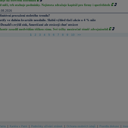
děje na otevření Hormuzu
d mlčí, trh utahuje podmínky. Nejistota zdražuje kapitál pro firmy i spotřebitele
.08.2026
finitivní proražení stoletého trendu?
otify ve duhém kvartále neoslnilo. Slabší výhled tlačí akcie o 4 % níže
Donald's zvýšil zisk, Američané ale ztrácejí chuť utrácet
lantir zasadil medvědům těžkou ránu. Své tržby meziročně téměř zdvojnásobil
1
2
3
4
5
6
7
8
9
10
>>
atria
|
Kariéra v Patrii
|
Podmínky užívání stránek
|
Ochrana osobních údajů
|
Pravidla diskuse
|
Inve