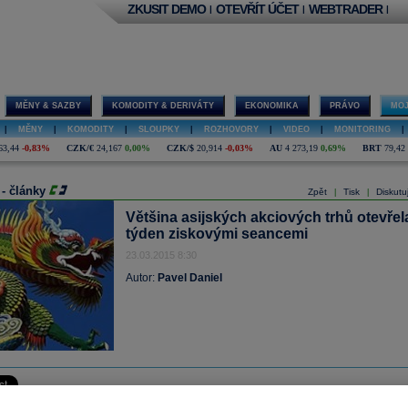
ZKUSIT DEMO
OTEVŘÍT ÚČET
WEBTRADER
|
|
|
MĚNY & SAZBY
KOMODITY & DERIVÁTY
EKONOMIKA
PRÁVO
MOJ
|
MĚNY
|
KOMODITY
|
SLOUPKY
|
ROZHOVORY
|
VIDEO
|
MONITORING
|
63,44
-0,83%
CZK/€
24,167
0,00%
CZK/$
20,914
-0,03%
AU
4 273,19
0,69%
BRT
79,42
 - články
Zpět
Tisk
Diskutu
|
|
Většina asijských akciových trhů otevřel
týden ziskovými seancemi
23.03.2015 8:30
Autor:
Pavel Daniel