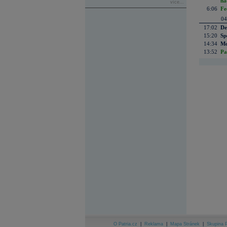
na
více...
6:06
Fe
04
17:02
De
15:20
Sp
14:34
Mc
13:52
Pa
O Patria.cz
|
Reklama
|
Mapa Stránek
|
Skupina P