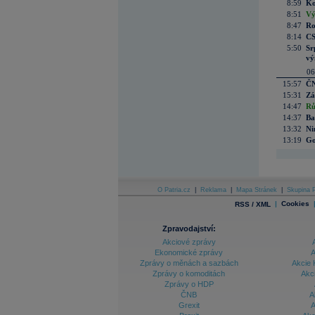
8:59
Ko
8:51
Vý
8:47
Ro
8:14
CS
5:50
Sr
vý
06
15:57
ČN
15:31
Zá
14:47
Rů
14:37
Ba
13:32
Ni
13:19
Go
O Patria.cz
|
Reklama
|
Mapa Stránek
|
Skupina P
|
Cookies
RSS / XML
Zpravodajství:
Akciové zprávy
Ekonomické zprávy
A
Zprávy o měnách a sazbách
Akcie 
Zprávy o komoditách
Akc
Zprávy o HDP
ČNB
A
Grexit
A