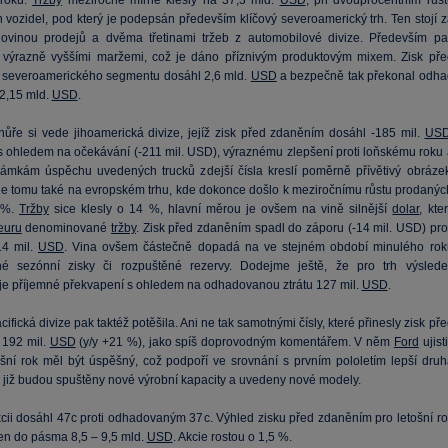
 roku.
Tržby
meziročně mírně klesly na 37,3 mld.
USD
, při dvouprocentním růst
 vozidel, pod který je podepsán především klíčový severoamerický trh. Ten stojí z
lovinou prodejů a dvěma třetinami tržeb z automobilové divize. Především pa
 výrazně vyššími maržemi, což je dáno příznivým produktovým mixem. Zisk pře
severoamerického segmentu dosáhl 2,6 mld.
USD
a bezpečně tak překonal odha
 2,15 mld.
USD
.
ůře si vede jihoamerická divize, jejíž zisk před zdaněním dosáhl -185 mil.
US
 ohledem na očekávání (-211 mil. USD), výraznému zlepšení proti loňskému roku 
ámkám úspěchu uvedených trucků zdejší čísla kreslí poměrně přívětivý obrázek
e tomu také na evropském trhu, kde dokonce došlo k meziročnímu růstu prodanýc
 %.
Tržby
sice klesly o 14 %, hlavní měrou je ovšem na vině silnější
dolar
, kte
euru
denominované
tržby
. Zisk před zdaněním spadl do záporu (-14 mil. USD) prot
14 mil.
USD
. Vina ovšem částečně dopadá na ve stejném období minulého rok
né sezónní zisky či rozpuštěné rezervy. Dodejme ještě, že pro trh výslede
je příjemné překvapení s ohledem na odhadovanou ztrátu 127 mil.
USD
.
cifická divize pak taktéž potěšila. Ani ne tak samotnými čísly, které přinesly zisk př
 192 mil.
USD
(y/y +21 %), jako spíš doprovodným komentářem. V něm
Ford
ujisti
ošní rok měl být úspěšný, což podpoří ve srovnání s prvním pololetím lepší druh
ž již budou spuštěny nové výrobní kapacity a uvedeny nové modely.
kcii dosáhl 47c proti odhadovaným 37c. Výhled zisku před zdaněním pro letošní ro
zen do pásma 8,5 – 9,5 mld.
USD
. Akcie rostou o 1,5 %.