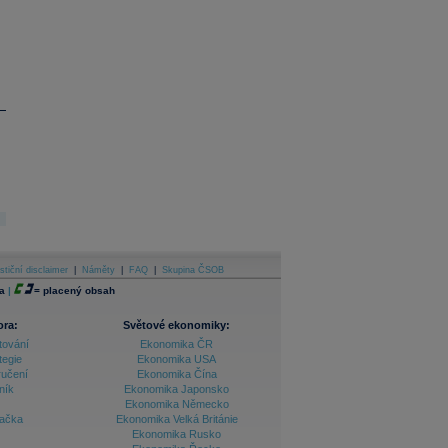
stiční disclaimer
|
Náměty
|
FAQ
|
Skupina ČSOB
a
|
=
placený obsah
ora:
Světové ekonomiky:
tování
Ekonomika ČR
tegie
Ekonomika USA
ručení
Ekonomika Čína
ník
Ekonomika Japonsko
Ekonomika Německo
lačka
Ekonomika Velká Británie
Ekonomika Rusko