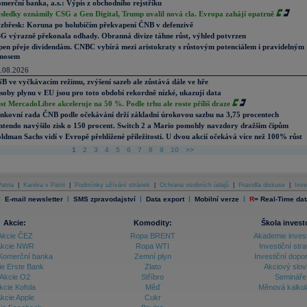
merční banka, a.s.: Výpis z obchodního rejstříku
sledky oznámily CSG a Gen Digital, Trump uvalil nová cla. Evropa zahájí opatrně
zbřesk: Koruna po holubičím překvapení ČNB v defenzivě
G výrazně překonala odhady. Obranná divize táhne růst, výhled potvrzen
pen přeje dividendám. CNBC vybírá mezi aristokraty s růstovým potenciálem i pravidelným
nosem
.08.2026
B ve vyčkávacím režimu, zvýšení sazeb ale zůstává dále ve hře
soby plynu v EU jsou pro toto období rekordně nízké, ukazují data
st MercadoLibre akceleruje na 50 %. Podle trhu ale roste příliš draze
nkovní rada ČNB podle očekávání drží základní úrokovou sazbu na 3,75 procentech
ntendo navýšilo zisk o 150 procent. Switch 2 a Mario pomohly navzdory dražším čipům
ldman Sachs vidí v Evropě přehlížené příležitosti. U dvou akcií očekává více než 100% růst
1
2
3
4
5
6
7
8
9
10
>>
atria
|
Kariéra v Patrii
|
Podmínky užívání stránek
|
Ochrana osobních údajů
|
Pravidla diskuse
|
Inve
|
|
|
|
|
E-mail newsletter
SMS zpravodajství
Data export
Mobilní verze
R
=
Real-Time dat
Akcie:
Komodity:
Škola invest
Akcie ČEZ
Ropa BRENT
Akademie inves
kcie NWR
Ropa WTI
Investiční stra
Komerční banka
Zemní plyn
Investiční dopo
ie Erste Bank
Zlato
Akciový slov
Akcie O2
Stříbro
Semináře
kcie Kofola
Měď
Měnová kalku
kcie Apple
Cukr