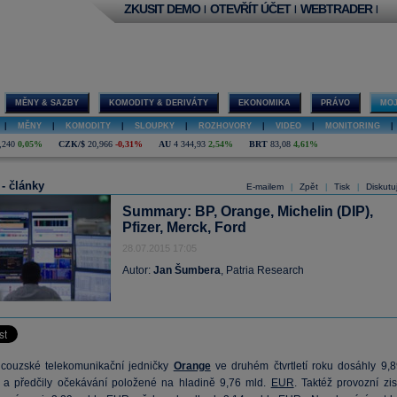
ZKUSIT DEMO
OTEVŘÍT ÚČET
WEBTRADER
|
|
|
MĚNY & SAZBY
KOMODITY & DERIVÁTY
EKONOMIKA
PRÁVO
MOJ
|
MĚNY
|
KOMODITY
|
SLOUPKY
|
ROZHOVORY
|
VIDEO
|
MONITORING
|
,240
0,05%
CZK/$
20,966
-0,31%
AU
4 344,93
2,54%
BRT
83,08
4,61%
 - články
E-mailem
Zpět
Tisk
Diskutu
|
|
|
Summary: BP, Orange, Michelin (DIP),
Pfizer, Merck, Ford
28.07.2015 17:05
Autor:
Jan Šumbera
, Patria Research
couzské telekomunikační jedničky
Orange
ve druhém čtvrtletí roku dosáhly 9,8
a předčily očekávání položené na hladině 9,76 mld.
EUR
. Taktéž provozní zis