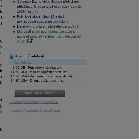
u
Goldman Sachs vidí v Evropě přehlížené
a
příležitosti. U dvou akcií očekává více než
k
100% růst
(1)
Prémiové akcie, Mag495 a další
d
pokračování současného cyklu
(1)
d
Definitivní proražení stoletého trendu?
(1)
Microsoft smetl pochybnosti ze stolu a
jasně ukázal, jaký přínos mají investice do
D
.
AI
(1)
a
.
Kalendář událostí
h
Čas
Událost
rý
8:00
DE - Průmyslová výroba, y/y
i
14:30
USA - Míra nezaměstnanosti, s.a.
u
14:30
USA - Průměrná hodinová mzda, y/y
14:30
USA - Změna počtu prac. míst
k
UDÁLOSTI ONLINE
ed
Dlouhodobý ekonomický kalendář ČR
l,
Dlouhodobý ekonomický kalendář Svět
á
k