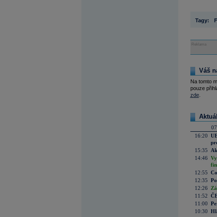
Tagy:
F
Reklama
Váš n
Na tomto m
pouze přihl
zde
.
Aktuá
07
16:20
UE
pr
15:35
Ak
14:46
Vy
fi
12:55
Co
12:35
Po
12:26
Zá
11:52
ČE
11:00
Pe
10:30
Hl