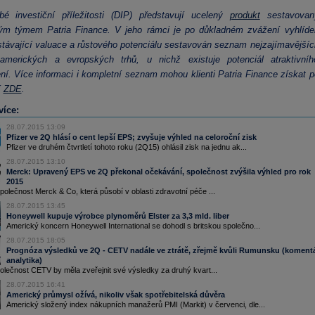
bé investiční příležitosti (DIP) představují ucelený
produkt
sestavovan
kým týmem Patria Finance. V jeho rámci je po důkladném zvážení vyhlíde
stávající valuace a růstového potenciálu sestavován seznam nejzajímavějšíc
 amerických a evropských trhů, u nichž existuje potenciál atraktivníh
í. Více informaci i kompletní seznam mohou klienti Patria Finance získat p
í
ZDE
.
více:
28.07.2015 13:09
Pfizer ve 2Q hlásí o cent lepší EPS; zvyšuje výhled na celoroční zisk
Pfizer ve druhém čtvrtletí tohoto roku (2Q15) ohlásil zisk na jednu ak...
28.07.2015 13:10
Merck: Upravený EPS ve 2Q překonal očekávání, společnost zvýšila výhled pro rok
2015
olečnost Merck & Co, která působí v oblasti zdravotní péče ...
28.07.2015 13:45
Honeywell kupuje výrobce plynoměrů Elster za 3,3 mld. liber
Americký koncern Honeywell International se dohodl s britskou společno...
28.07.2015 18:05
Prognóza výsledků ve 2Q - CETV nadále ve ztrátě, zřejmě kvůli Rumunsku (koment
analytika)
olečnost CETV by měla zveřejnit své výsledky za druhý kvart...
28.07.2015 16:41
Americký průmysl ožívá, nikoliv však spotřebitelská důvěra
Americký složený index nákupních manažerů PMI (Markit) v červenci, dle...