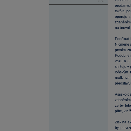
letošního
více...
prodaných
takřka po
operuje s
zdaněním 
na úrovni
Poněkud h
Nicméně s
prvním zn
Podobně j
vozů o 3
snižuje v
loňským 
realizova
představu
Asijsko-pa
zdaněním
že by let
půle, v ní
Zisk na a
byl potvr