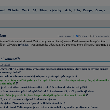
ord
,
Michelin
,
Merck
,
BP
,
Pfizer
,
výsledky
,
akcie
,
USA
,
Evropa
,
Orange
ázor
Přidat názor
Pavouk
Od nejnovějších
|
ístě můžete zahájit diskusi. Zatím nebyl zadán žádný názor. Do diskuse mohou přispívat
ášení uživatelé (
Přihlásit
). Pokud nemáte účet, na který byste se mohli přihlásit, registrujte se
lní komentáře
.08.2026
FA vs. FIFA a „tajné plány vytvořené bezcharakterními lidmi, které mají pochybné přínosy
o samotný fotbal“
ce Fedu se odsouvá, americký trh práce překvapil opět negativně
sychající řeky a ničivé požáry v Evropě. Klimatická rizika dopadají na průmysl, ekonomiku 
nanční trhy
 je vlastně cílem americké centrální banky? Nasliboval toho Warsh příliš?
 raketovém růstu přichází vybírání zisků. Zaměstnanci SpaceX prodávají akcie
věr týdne je pro akcie převážně pozitivní při vyčkávání na nová data
Z, a.s.: Oznámení o výplatě úrokového výnosu
rly týdne: Zlato nahoru a SpaceX k 10 bilionům dolarů
avní akcionář Volkswagenu je ve ztrátě, automobilku vyzval k rychlým opatřením