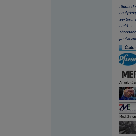
Dlouhodo
analytic
sektoru, 
titulů z
zhodnocen
přihlášen
Čtěte 
Americká sp
Mediální sp