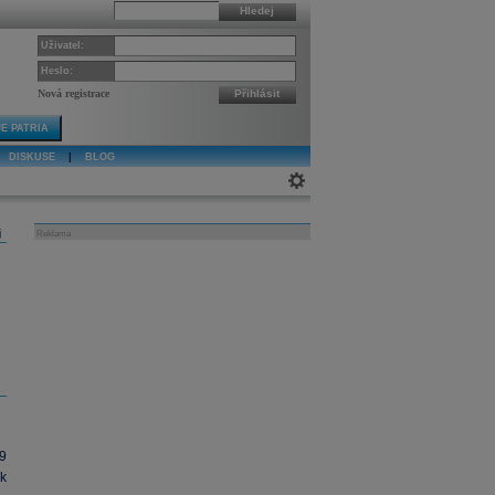
Hledej
Uživatel:
Heslo:
Nová registrace
Přihlásit
E PATRIA
DISKUSE
|
BLOG
j
Reklama
9
k