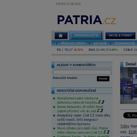
PÁTEK 07.08.2026
ZPRAVODAJSTVÍ
AKCIE & FONDY
|
PŘEHLED ZPRÁV
|
AKCIOVÉ
|
EKONOMICKÉ
PX
2 785,07
-0,71%
DAX
26 349,70
0,80%
CZK/€
24
Detail
HLEDAT V KOMENTÁŘÍCH
Pokročilé hledání
hledat
INVESTIČNÍ DOPORUČENÍ
AstraZeneca jako sázka na
defenzivu mimo AI horečku
Arista Networks: AI může firmě
zajistit příznivý vítr do zad
Analytický radar: Colt CZ roste díky
vyšší marži, širší integraci i
stabilnějšímu byznysu
Tržby
fran
Nové střelivo pro další růst. Patria
mld.
EUR
mění cílovou cenu pro Colt CZ
Goldman Sachs: Je dobrý okamžik