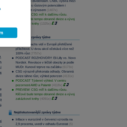
Srpen přeje dividendám. CNBC vybírá mezi
aristokraty s růstovým potenciálem i
a
pravidelným výnosem
(1407x)
k
PREVIEW: CSG míří k dalšímu růstu.
.
Klíčové bude tempo obranné divize a vývoj
zakázkové knihy
(1325x)
e
 %
ím
na
Nejčtenější zprávy týdne
07
Goldman Sachs vidí v Evropě přehlížené
příležitosti. U dvou akcií očekává více než
100% růst
(7757x)
D
.
PODCAST ROZHOVORY: Eli Lilly vs. Novo
h
Nordisk. Revoluce v léčbě obezity je podle
MUDr. Kunové teprve na začátku
(6173x)
í
CSG výrazně překonala odhady. Obranná
i
divize táhne růst, výhled potvrzen
(4131x)
PODCAST Týdenní výhled: V centru
pozornosti AMD a Palantir
(4118x)
e
PREVIEW: CSG míří k dalšímu růstu.
Klíčové bude tempo obranné divize a vývoj
l
zakázkové knihy
(4091x)
t
ké
Nejdiskutovanější zprávy týdne
Inflace v eurozóně v červenci vzrostla na
í
2,9 procenta, uvedl v odhadu Eurostat
(5)