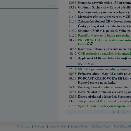
13:32
Nintendo navýšilo zisk o 150 procen
více...
13:19
Goldman Sachs vidí v Evropě přehlíže
11:59
Rychlejší růst, vyšší marže a lepší v
11:40
Meziroční růst stavební výroby v ČR
11:37
Zahraniční obchod ČR v červnu skonč
11:35
Český průmysl zakončil druhé čtvrtlet
11:29
Skupina ČSOB v 1. pololetí: Velký zá
11:26
Paměťový sektor je brzda pro techy,
10:27
PREVIEW: CSG míří k dalšímu růstu.
knihy
8:43
Rozbřesk: Inflace v červenci mírně v
8:40
ČNB rozhodne o sazbách, trhy mezitím
6:08
Apple není AI firma. Jeho síla stojí n
05.08.2026
22:01
S&P 500 po rekordní rally vyčkával,
18:03
Prémiové akcie, Mag495 a další pokr
16:05
PODCAST ROZHOVORY: Eli Lilly vs. 
Kunové teprve na začátku
15:18
Booking ukázal odolnost cestovního trh
14:31
Novo Nordisk překonal očekávání, akci
13:36
Disney překonal očekávání. Streamova
13:23
Trh potrestal AMD příliš. AI příběh p
11:58
SpaceX roste raketovým tempem, inves
1
2
3
4
O Patria.cz
|
Reklama
|
Mapa Stránek
|
Skupina Patria
|
Kariéra v Patrii
|
Podmínky uží