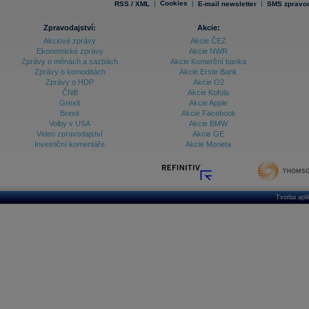
|
Cookies
|
|
RSS / XML
E-mail newsletter
SMS zpravod
Zpravodajství:
Akcie:
Akciové zprávy
Akcie ČEZ
Ekonomické zprávy
Akcie NWR
Zprávy o měnách a sazbách
Akcie Komerční banka
Zprávy o komoditách
Akcie Erste Bank
Zprávy o HDP
Akcie O2
ČNB
Akcie Kofola
Grexit
Akcie Apple
Brexit
Akcie Facebook
Volby v USA
Akcie BMW
Video zpravodajství
Akcie GE
Investiční komentáře
Akcie Moneta
Tvorba apl