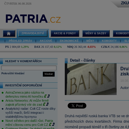
ZKU
ČTVRTEK 06.08.2026
ZPRAVODAJSTVÍ
AKCIE & FONDY
MĚNY & SAZBY
KOMODIT
|
PŘEHLED ZPRÁV
|
AKCIOVÉ
|
EKONOMICKÉ
|
MĚNY
|
KOMODITY
|
SL
PX
2 804,69
1,29%
DAX
26 157,43
0,12%
NDQ
26 363,44
-0,83%
CZK/€
24,186
0,06%
Detail - články
HLEDAT V KOMENTÁŘÍCH
Dru
zis
Pokročilé hledání
hledat
18.08
INVESTIČNÍ DOPORUČENÍ
Autor
AstraZeneca jako sázka na
defenzivu mimo AI horečku
Arista Networks: AI může firmě
zajistit příznivý vítr do zad
Analytický radar: Colt CZ roste díky
vyšší marži, širší integraci i
Druhá největší ruská banka VTB se ve druh
stabilnějšímu byznysu
Nové střelivo pro další růst. Patria
předchozích dvou kvartálech. Firma dne
mění cílovou cenu pro Colt CZ
nicméně propadl téměř o tři čtvrtiny ze 4,
Goldman Sachs: Je dobrý okamžik