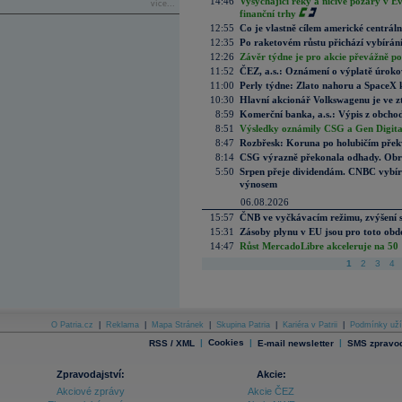
14:46
Vysychající řeky a ničivé požáry v E
více...
finanční trhy
12:55
Co je vlastně cílem americké centrál
12:35
Po raketovém růstu přichází vybírán
12:26
Závěr týdne je pro akcie převážně po
11:52
ČEZ, a.s.: Oznámení o výplatě úrok
11:00
Perly týdne: Zlato nahoru a SpaceX 
10:30
Hlavní akcionář Volkswagenu je ve z
8:59
Komerční banka, a.s.: Výpis z obchod
8:51
Výsledky oznámily CSG a Gen Digital
8:47
Rozbřesk: Koruna po holubičím přek
8:14
CSG výrazně překonala odhady. Obran
5:50
Srpen přeje dividendám. CNBC vybírá
výnosem
06.08.2026
15:57
ČNB ve vyčkávacím režimu, zvýšení s
15:31
Zásoby plynu v EU jsou pro toto obdo
14:47
Růst MercadoLibre akceleruje na 50 %
1
2
3
4
O Patria.cz
|
Reklama
|
Mapa Stránek
|
Skupina Patria
|
Kariéra v Patrii
|
Podmínky uží
|
Cookies
|
|
RSS / XML
E-mail newsletter
SMS zpravod
Zpravodajství:
Akcie:
Akciové zprávy
Akcie ČEZ