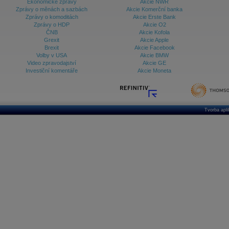
Ekonomické zprávy
Akcie NWR
Zprávy o měnách a sazbách
Akcie Komerční banka
Zprávy o komoditách
Akcie Erste Bank
Zprávy o HDP
Akcie O2
ČNB
Akcie Kofola
Grexit
Akcie Apple
Brexit
Akcie Facebook
Volby v USA
Akcie BMW
Video zpravodajství
Akcie GE
Investiční komentáře
Akcie Moneta
Tvorba apl