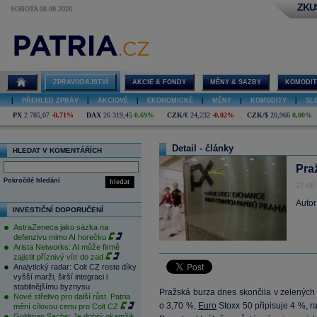
ZKU
SOBOTA 08.08.2026
ZPRAVODAJSTVÍ
AKCIE & FONDY
MĚNY & SAZBY
KOMODIT
|
PŘEHLED ZPRÁV
|
AKCIOVÉ
|
EKONOMICKÉ
|
MĚNY
|
KOMODITY
|
SL
PX
2 785,07
-0,71%
DAX
26 319,45
0,69%
CZK/€
24,232
-0,02%
CZK/$
20,966
0,00%
Detail - články
HLEDAT V KOMENTÁŘÍCH
Pra
Pokročilé hledání
hledat
27.08
Autor
INVESTIČNÍ DOPORUČENÍ
AstraZeneca jako sázka na
defenzivu mimo AI horečku
Arista Networks: AI může firmě
zajistit příznivý vítr do zad
Analytický radar: Colt CZ roste díky
vyšší marži, širší integraci i
stabilnějšímu byznysu
Pražská burza dnes skončila v zelených 
Nové střelivo pro další růst. Patria
o 3,70 %,
Euro
Stoxx 50 připisuje 4 %, 
mění cílovou cenu pro Colt CZ
Goldman Sachs: Je dobrý okamžik