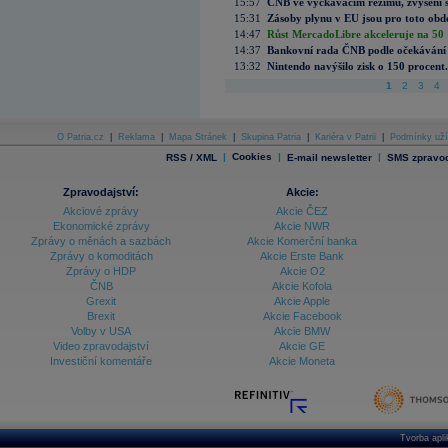
15:57
ČNB ve vyčkávacím režimu, zvýšení s
15:31
Zásoby plynu v EU jsou pro toto obdo
14:47
Růst MercadoLibre akceleruje na 50 %
14:37
Bankovní rada ČNB podle očekávání 
13:32
Nintendo navýšilo zisk o 150 procen
1
2
3
4
O Patria.cz
|
Reklama
|
Mapa Stránek
|
Skupina Patria
|
Kariéra v Patrii
|
Podmínky uží
|
Cookies
|
|
RSS / XML
E-mail newsletter
SMS zpravod
Zpravodajství:
Akcie:
Akciové zprávy
Akcie ČEZ
Ekonomické zprávy
Akcie NWR
Zprávy o měnách a sazbách
Akcie Komerční banka
Zprávy o komoditách
Akcie Erste Bank
Zprávy o HDP
Akcie O2
ČNB
Akcie Kofola
Grexit
Akcie Apple
Brexit
Akcie Facebook
Volby v USA
Akcie BMW
Video zpravodajství
Akcie GE
Investiční komentáře
Akcie Moneta
Tvorba apl