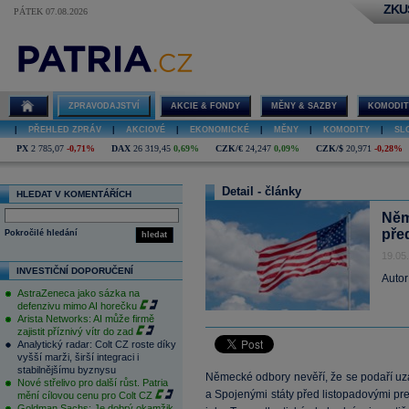
ZKU
PÁTEK 07.08.2026
ZPRAVODAJSTVÍ
AKCIE & FONDY
MĚNY & SAZBY
KOMODIT
|
PŘEHLED ZPRÁV
|
AKCIOVÉ
|
EKONOMICKÉ
|
MĚNY
|
KOMODITY
|
SL
PX
2 785,07
-0,71%
DAX
26 319,45
0,69%
CZK/€
24,247
0,09%
CZK/$
20,971
-0,28%
Detail - články
HLEDAT V KOMENTÁŘÍCH
Něm
pře
Pokročilé hledání
hledat
19.05
INVESTIČNÍ DOPORUČENÍ
Autor
AstraZeneca jako sázka na
defenzivu mimo AI horečku
Arista Networks: AI může firmě
zajistit příznivý vítr do zad
Analytický radar: Colt CZ roste díky
vyšší marži, širší integraci i
stabilnějšímu byznysu
Německé odbory nevěří, že se podaří uz
Nové střelivo pro další růst. Patria
a Spojenými státy před listopadovými p
mění cílovou cenu pro Colt CZ
Goldman Sachs: Je dobrý okamžik