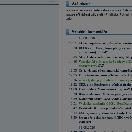
více...
Váš názor
Na tomto místě můžete zahájit diskusi. Zatím
pouze přihlášení uživatelé (
Přihlásit
). Pokud ne
zde
.
Aktuální komentáře
07.08.2026
17:51
Akcie v optimismu, průmysl v extrémn
16:20
UEFA vs. FIFA a „tajné plány vytvoř
pro samotný fotbal“
15:35
Akce Fedu se odsouvá, americký trh 
14:46
Vysychající řeky a ničivé požáry v E
finanční trhy
12:55
Co je vlastně cílem americké centrál
12:35
Po raketovém růstu přichází vybírán
12:26
Závěr týdne je pro akcie převážně po
11:52
ČEZ, a.s.: Oznámení o výplatě úrok
11:00
Perly týdne: Zlato nahoru a SpaceX 
10:30
Hlavní akcionář Volkswagenu je ve z
8:59
Komerční banka, a.s.: Výpis z obchod
8:51
Výsledky oznámily CSG a Gen Digital
8:47
Rozbřesk: Koruna po holubičím přek
8:14
CSG výrazně překonala odhady. Obran
5:50
Srpen přeje dividendám. CNBC vybírá
výnosem
06.08.2026