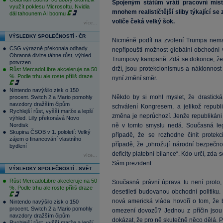
Spojeným státům vrátí pracovní míst
využít poklesu Microsoftu. Nvidia
mnohem realističtější sliby týkající s
dál tahounem AI boomu
voliče čeká velký šok.
více...
VÝSLEDKY SPOLEČNOSTÍ - ČR
Nicméně podíl na zvolení Trumpa nemají
CSG výrazně překonala odhady.
nepřipouští možnost globální obchodní 
Obranná divize táhne růst, výhled
Trumpovy kampaně. Zdá se dokonce, že j
potvrzen
drží, jsou protekcionismus a náklonnost
Růst MercadoLibre akceleruje na 50
%. Podle trhu ale roste příliš draze
nyní změní směr.
Nintendo navýšilo zisk o 150
Někdo by si mohl myslet, že drastick
procent. Switch 2 a Mario pomohly
navzdory dražším čipům
schválení Kongresem, a jelikož republi
Rychlejší růst, vyšší marže a lepší
změna je neprůchozí. Jenže republikáni 
výhled. Lilly překonává Novo
Nordisk
ně v tomto smyslu nedá. Současná legi
Skupina ČSOB v 1. pololetí: Velký
případě, že se rozhodne činit protekc
zájem o financování vlastního
případě, že „ohrožují národní bezpečno
bydlení
deficity platební bilance“. Kdo určí, zda
více...
Sám prezident.
VÝSLEDKY SPOLEČNOSTÍ - SVĚT
Růst MercadoLibre akceleruje na 50
Současná právní úprava tu není proto,
%. Podle trhu ale roste příliš draze
desetiletí budovanou obchodní politiku.
nová americká vláda hovoří o tom, že 
Nintendo navýšilo zisk o 150
procent. Switch 2 a Mario pomohly
omezení dovozů? Jednou z příčin jsou p
navzdory dražším čipům
dokázat, že pro ně skutečně něco dělá. 
Rychlejší růst, vyšší marže a lepší