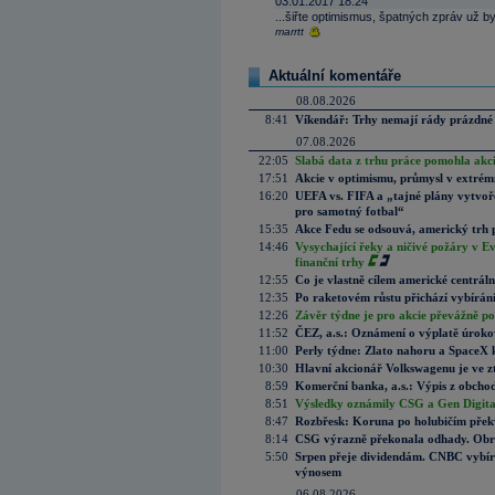
03.01.2017 18:24
...šiřte optimismus, špatných zpráv už by
marrtt
Aktuální komentáře
08.08.2026
8:41
Víkendář: Trhy nemají rády prázdné 
07.08.2026
22:05
Slabá data z trhu práce pomohla akc
17:51
Akcie v optimismu, průmysl v extrémn
16:20
UEFA vs. FIFA a „tajné plány vytvoř
pro samotný fotbal“
15:35
Akce Fedu se odsouvá, americký trh 
14:46
Vysychající řeky a ničivé požáry v E
finanční trhy
12:55
Co je vlastně cílem americké centrál
12:35
Po raketovém růstu přichází vybírán
12:26
Závěr týdne je pro akcie převážně po
11:52
ČEZ, a.s.: Oznámení o výplatě úrok
11:00
Perly týdne: Zlato nahoru a SpaceX 
10:30
Hlavní akcionář Volkswagenu je ve z
8:59
Komerční banka, a.s.: Výpis z obchod
8:51
Výsledky oznámily CSG a Gen Digital
8:47
Rozbřesk: Koruna po holubičím přek
8:14
CSG výrazně překonala odhady. Obran
5:50
Srpen přeje dividendám. CNBC vybírá
výnosem
06.08.2026