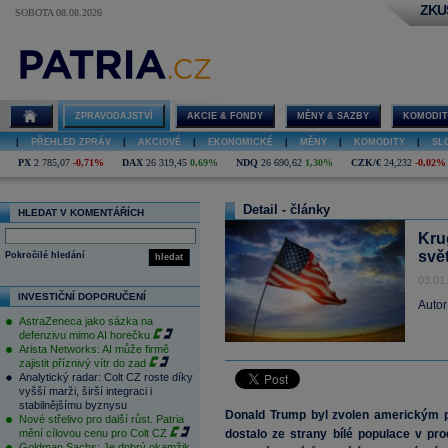
ZKU
SOBOTA 08.08.2026
ZPRAVODAJSTVÍ
AKCIE & FONDY
MĚNY & SAZBY
KOMODIT
|
PŘEHLED ZPRÁV
|
AKCIOVÉ
|
EKONOMICKÉ
|
MĚNY
|
KOMODITY
|
SL
PX
2 785,07
-0,71%
DAX
26 319,45
0,69%
NDQ
26 690,62
1,30%
CZK/€
24,232
-0,02%
Detail - články
HLEDAT V KOMENTÁŘÍCH
Kru
svě
Pokročilé hledání
hledat
03.01
INVESTIČNÍ DOPORUČENÍ
Autor
AstraZeneca jako sázka na
defenzivu mimo AI horečku
Arista Networks: AI může firmě
zajistit příznivý vítr do zad
Analytický radar: Colt CZ roste díky
vyšší marži, širší integraci i
stabilnějšímu byznysu
Donald Trump byl zvolen americkým p
Nové střelivo pro další růst. Patria
mění cílovou cenu pro Colt CZ
dostalo ze strany bílé populace v prod
Goldman Sachs: Je dobrý okamžik