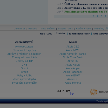
15:57
ČNB ve vyčkávacím režimu, zvýšení s
15:31
Zásoby plynu v EU jsou pro toto obdo
14:47
Růst MercadoLibre akceleruje na 50 %
1
2
3
4
O Patria.cz
|
Reklama
|
Mapa Stránek
|
Skupina Patria
|
Kariéra v Patrii
|
Podmínky uží
|
Cookies
|
|
RSS / XML
E-mail newsletter
SMS zpravod
Zpravodajství:
Akcie:
Akciové zprávy
Akcie ČEZ
Ekonomické zprávy
Akcie NWR
Zprávy o měnách a sazbách
Akcie Komerční banka
Zprávy o komoditách
Akcie Erste Bank
Zprávy o HDP
Akcie O2
ČNB
Akcie Kofola
Grexit
Akcie Apple
Brexit
Akcie Facebook
Volby v USA
Akcie BMW
Video zpravodajství
Akcie GE
Investiční komentáře
Akcie Moneta
Tvorba apl