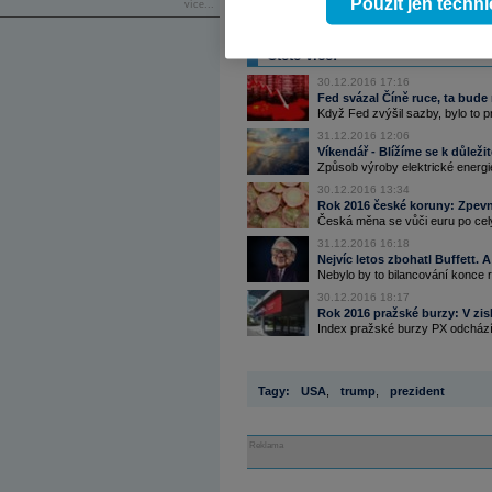
Použít jen techn
více...
Zdroj: NYTimes
Čtěte více:
30.12.2016 17:16
Fed svázal Číně ruce, ta bude
Když Fed zvýšil sazby, bylo to p
31.12.2016 12:06
Víkendář - Blížíme se k důle
Způsob výroby elektrické energ
30.12.2016 13:34
Rok 2016 české koruny: Zpevnila
Česká měna se vůči euru po celý
31.12.2016 16:18
Nejvíc letos zbohatl Buffett.
Nebylo by to bilancování konce r
30.12.2016 18:17
Rok 2016 pražské burzy: V z
Index pražské burzy PX odchází n
Tagy:
USA
,
trump
,
prezident
Reklama