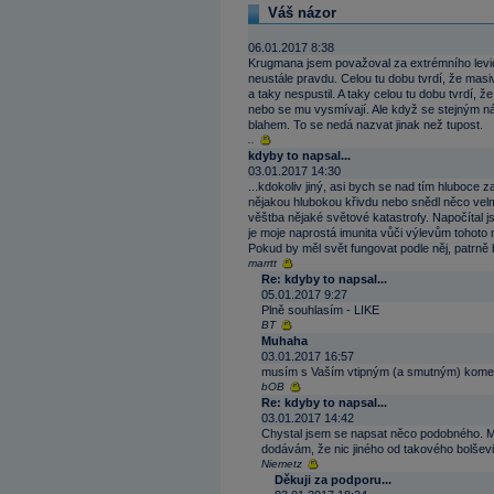
Váš názor
06.01.2017 8:38
Krugmana jsem považoval za extrémního levi
neustále pravdu. Celou tu dobu tvrdí, že masiv
a taky nespustil. A taky celou tu dobu tvrdí, že 
nebo se mu vysmívají. Ale když se stejným ná
blahem. To se nedá nazvat jinak než tupost.
..
kdyby to napsal...
03.01.2017 14:30
...kdokoliv jiný, asi bych se nad tím hluboce
nějakou hlubokou křivdu nebo snědl něco velm
věštba nějaké světové katastrofy. Napočítal j
je moje naprostá imunita vůči výlevům tohoto
Pokud by měl svět fungovat podle něj, patrně b
marrtt
Re: kdyby to napsal...
05.01.2017 9:27
Plně souhlasím - LIKE
BT
Muhaha
03.01.2017 16:57
musím s Vaším vtipným (a smutným) koment
bOB
Re: kdyby to napsal...
03.01.2017 14:42
Chystal jsem se napsat něco podobného. M
dodávám, že nic jiného od takového bolševi
Niemetz
Děkuji za podporu...