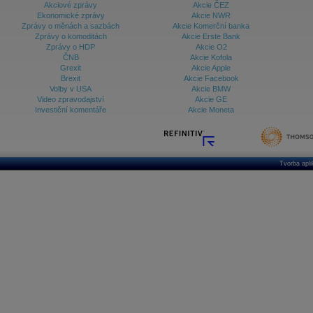
Akciové zprávy
Akcie ČEZ
Ekonomické zprávy
Akcie NWR
Zprávy o měnách a sazbách
Akcie Komerční banka
Zprávy o komoditách
Akcie Erste Bank
Zprávy o HDP
Akcie O2
ČNB
Akcie Kofola
Grexit
Akcie Apple
Brexit
Akcie Facebook
Volby v USA
Akcie BMW
Video zpravodajství
Akcie GE
Investiční komentáře
Akcie Moneta
Tvorba apl