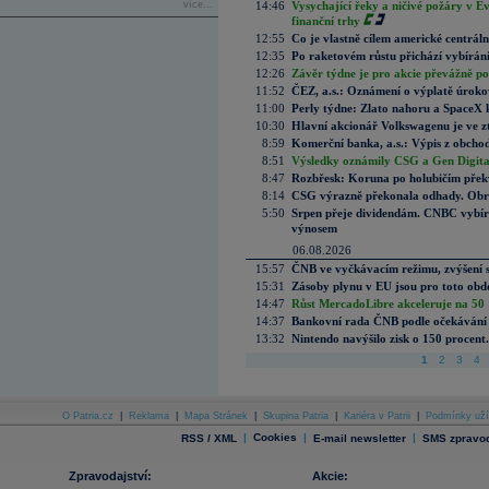
více...
14:46
Vysychající řeky a ničivé požáry v E
finanční trhy
12:55
Co je vlastně cílem americké centrál
12:35
Po raketovém růstu přichází vybírán
12:26
Závěr týdne je pro akcie převážně po
11:52
ČEZ, a.s.: Oznámení o výplatě úrok
11:00
Perly týdne: Zlato nahoru a SpaceX 
10:30
Hlavní akcionář Volkswagenu je ve z
8:59
Komerční banka, a.s.: Výpis z obchod
8:51
Výsledky oznámily CSG a Gen Digital
8:47
Rozbřesk: Koruna po holubičím přek
8:14
CSG výrazně překonala odhady. Obran
5:50
Srpen přeje dividendám. CNBC vybírá
výnosem
06.08.2026
15:57
ČNB ve vyčkávacím režimu, zvýšení s
15:31
Zásoby plynu v EU jsou pro toto obdo
14:47
Růst MercadoLibre akceleruje na 50 %
14:37
Bankovní rada ČNB podle očekávání 
13:32
Nintendo navýšilo zisk o 150 procen
1
2
3
4
O Patria.cz
|
Reklama
|
Mapa Stránek
|
Skupina Patria
|
Kariéra v Patrii
|
Podmínky uží
|
Cookies
|
|
RSS / XML
E-mail newsletter
SMS zpravod
Zpravodajství:
Akcie: