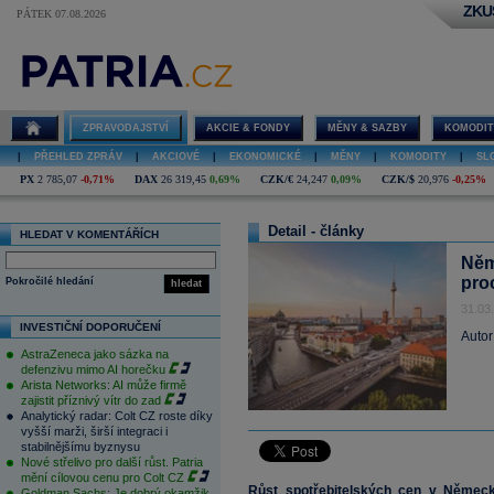
ZKU
PÁTEK 07.08.2026
ZPRAVODAJSTVÍ
AKCIE & FONDY
MĚNY & SAZBY
KOMODIT
|
PŘEHLED ZPRÁV
|
AKCIOVÉ
|
EKONOMICKÉ
|
MĚNY
|
KOMODITY
|
SL
PX
2 785,07
-0,71%
DAX
26 319,45
0,69%
CZK/€
24,247
0,09%
CZK/$
20,976
-0,25%
Detail - články
HLEDAT V KOMENTÁŘÍCH
Něm
pro
Pokročilé hledání
hledat
31.03
INVESTIČNÍ DOPORUČENÍ
Autor
AstraZeneca jako sázka na
defenzivu mimo AI horečku
Arista Networks: AI může firmě
zajistit příznivý vítr do zad
Analytický radar: Colt CZ roste díky
vyšší marži, širší integraci i
stabilnějšímu byznysu
Nové střelivo pro další růst. Patria
mění cílovou cenu pro Colt CZ
Růst spotřebitelských cen v Německ
Goldman Sachs: Je dobrý okamžik