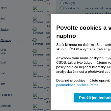
Pády (%)
0,52
Apple
-
-
Nejaktivnější
podle počtu zobchod
podle objemu v lokál
0,56
BoA
-
-
05.08.2026 0:00:00
Název
ISIN
Povolte cookies a 
1,28
Boeing
-
-
ERSTE BANK
AT00
naplno
PHILIP MORRIS ČR
CS00
0,56
Citigroup
-
-
Stačí kliknout na tlačítko „Souhla
0,31
skupinu ČSOB a vybrané třetí stran
Coca
AD index - vývoj
-
-
Cola
Abychom Vám mohli poskytnout víc
Region
Odeslat
-0,77
select
ČSOB, tak si tyto údaje můžeme vz
Ford
-
-
poskytnout co nejlepší klientský zá
0,96
analytická činnost a předávání coo
GM
-
-
Detailně si cookies můžete upravit
0,33
IBM
-
-
podmínkách cookies Patria
.
0,14
Facebook
-
-
Použít jen techn
-1,09
Microsoft
-
-