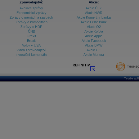
Zpravodajství:
Akcie:
Databanka - Ekonomický růst
Akciové zprávy
Akcie ČEZ
Ekonomické zprávy
Akcie NWR
Databanka - Indexy
Zprávy o měnách a sazbách
Akcie Komerční banka
Zprávy o komoditách
Akcie Erste Bank
Databanka - Měnové kurzy
Zprávy o HDP
Akcie O2
ČNB
Akcie Kofola
Databanka - Trh práce
Grexit
Akcie Apple
Brexit
Akcie Facebook
Databanka - Úrokové sazby
Volby v USA
Akcie BMW
Video zpravodajství
Akcie GE
Databanka - Veřejné rozpočty
Investiční komentáře
Akcie Moneta
Databanka - Zahraniční obchod a platební
bilance
Databanka akcie - ČR
Tvorba apl
Databanka akcie - Svět
Denní finanční zpravodaj
Denní kalendář událostí
Denní přehled - Akcie CEE
Denní přehled - Akcie ČR
Denní přehled - Akcie Svět
Dlouhé sazby - CZK dluhopisy vs. Swapy
Dlouhé sazby - Dlouhodobá výnosová křivka