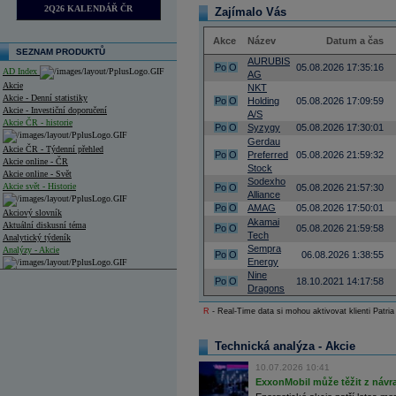
2Q26 KALENDÁŘ ČR
Zajímalo Vás
Akce
Název
Datum a čas
SEZNAM PRODUKTŮ
AURUBIS
Po
O
05.08.2026 17:35:16
AD Index
AG
Akcie
NKT
Akcie - Denní statistiky
Po
O
Holding
05.08.2026 17:09:59
Akcie - Investiční doporučení
A/S
Akcie ČR - historie
Po
O
Syzygy
05.08.2026 17:30:01
Gerdau
Akcie ČR - Týdenní přehled
Po
O
Preferred
05.08.2026 21:59:32
Akcie online - ČR
Stock
Akcie online - Svět
Sodexho
Akcie svět - Historie
Po
O
05.08.2026 21:57:30
Alliance
Po
O
AMAG
05.08.2026 17:50:01
Akciový slovník
Akamai
Aktuální diskusní téma
Po
O
05.08.2026 21:59:58
Tech
Analytický týdeník
Sempra
Analýzy - Akcie
Po
O
06.08.2026 1:38:55
Energy
Nine
Analýzy společností - ČR
Po
O
18.10.2021 14:17:58
Dragons
Analýzy společností - Střední Evropa
R
- Real-Time data si mohou aktivovat klienti Patria
Analýzy společností - Svět
Technická analýza - Akcie
Ankety a diskuze
10.07.2026 10:41
Archiv - Analýzy online
Archiv - Deník událostí
ExxonMobil může těžit z návrat