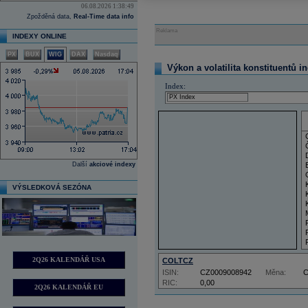
06.08.2026 1:38:49
Zpožděná data,
Real-Time data info
Reklama
INDEXY ONLINE
PX
BUX
WIG
DAX
Nasdaq
Výkon a volatilita konstituentů i
Index:
Další
akciové indexy
VÝSLEDKOVÁ SEZÓNA
2Q26 KALENDÁŘ USA
COLTCZ
ISIN:
CZ0009008942
Měna:
RIC:
0,00
2Q26 KALENDÁŘ EU