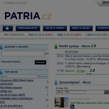
ZKU
ČTVRTEK 06.08.2026
ZPRAVODAJSTVÍ
AKCIE & FONDY
MĚNY & SAZBY
KOMODIT
PX
2 769,04
0,11%
DAX
26 126,30
-0,29%
NDQ
26 363,44
-0,83%
CZK/€
24,167
0,00%
Horké zprávy - Akcie
HLEDÁNÍ V AKCIÍCH
05.08.2026
select
22:01
Hlavní akciové indexy uzavřely dne
% a Dow Jones : +0,49 %. (Bloombe
Pokročilé hledání
Odeslat
20:01
V zámoří dnes oslabují technologie.
+0,86 %. (Bloomberg)
17:58
SpaceX -
JP Mor
......
TOP AKCIE
17:44
Palantir Techno
...
Název
Návštěvy
17:29
McDonald's
-
JP
......
Xtrackers MSCI World Value
5
Zpravodajství - Akcie
17:16
UCITS ETF
Booking.com - T
...
Red Robin Gourmt
23
Zvolte filtr
17:08
CSG získala podíl v kanadské firmě 
GEMZ Crp
7
systémy, technologie protivzdušné ob
sele
výši podílu ale nesdělila. Cílem inve
Sp US Ps Eqty GBTC
1
prosadit je zejména na trzích člens
ISHARES MSCI AUSTRALIA
05.08.2026 22:01
38
16:45
Arista Networks
...
ETF
S&P 500 po rekordní rally vyč
Jp All Act USD-Acc
4
16:27
AMD
-
JP Morga
......