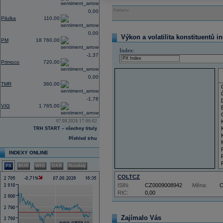
Reklama
0,00
Pilulka
110,00
0,00
Výkon a volatilita konstituentů i
PM
18 760,00
Index:
-1,37
Primoco
720,00
0,00
TMR
360,00
-1,78
VIG
1 765,00
07.08.2026 17:00:02
TRH START – všechny tituly
Přehled trhu
INDEXY ONLINE
PX
BUX
WIG
DAX
Nasdaq
COLTCZ
ISIN:
CZ0009008942
Měna:
RIC:
0,00
Zajímalo Vás