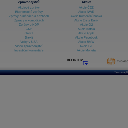
Zpravodajství:
Akcie:
Akciové zprávy
Akcie ČEZ
Archiv - Vývoj české koruny
Ekonomické zprávy
Akcie NWR
Zprávy o měnách a sazbách
Akcie Komerční banka
Archiv analýz - Makroukazatele
Zprávy o komoditách
Akcie Erste Bank
Zprávy o HDP
Akcie O2
Cenové indexy
Cenový kalkulátor
ČNB
Akcie Kofola
Ceny průmyslových výrobců - Data a prognózy
Grexit
Akcie Apple
(ČR)
Brexit
Akcie Facebook
Ceny průmyslových výrobců - Graf (ČR)
Volby v USA
Akcie BMW
Ceny průmyslových výrobců - Kalendář (ČR)
Video zpravodajství
Akcie GE
Ceny průmyslových výrobců - Zpravodajství
Investiční komentáře
Akcie Moneta
CORPORATE WEB SOLUTION
DATA EXPORT
Databanka - Akcie
Databanka - Ceny
Tvorba apl
Databanka - Ekonomický růst
Databanka - Indexy
Databanka - Měnové kurzy
Databanka - Trh práce
Databanka - Úrokové sazby
Databanka - Veřejné rozpočty