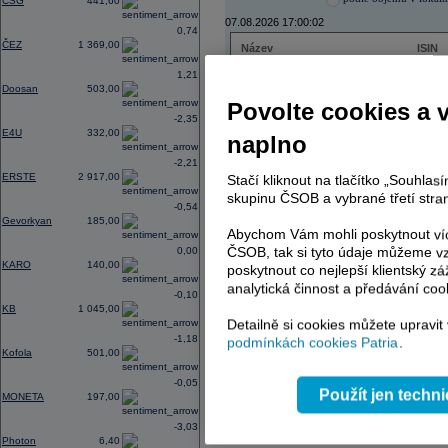
CSG
441,60
07.08.2026 17:00:02
0,74
ČEZ
1 369,00
Název
ISIN
ČEZ
CZ000
1,21
PHILIP MORRIS ČR
CS00
Doosan
503,00
ERSTE BANK
AT000
Povolte cookies a 
TMR
SK112
-2,35
E4U
332,00
naplno
-2,21
ERSTE
2 917,00
Stačí kliknout na tlačítko „Souhla
AD index - vývoj
skupinu ČSOB a vybrané třetí stran
-0,54
Region
Odeslat
Gevorkyan
185,00
select
Abychom Vám mohli poskytnout víc
ČSOB, tak si tyto údaje můžeme vz
0,00
KARO
140,00
poskytnout co nejlepší klientský zá
analytická činnost a předávání coo
-0,10
KB
1 045,00
Detailně si cookies můžete upravit
-1,18
podmínkách cookies Patria
.
Kofola
501,00
-0,05
Použít jen techn
MONETA
197,00
-3,03
Photon
6,40