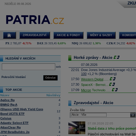
ZKU
NEDĚLE 09.08.2026
ZPRAVODAJSTVÍ
AKCIE & FONDY
MĚNY & SAZBY
KOMODIT
PX
2 785,07
-0,71%
DAX
26 319,45
0,69%
NDQ
26 690,62
1,30%
CZK/€
24,232
-0,02%
Horké zprávy - Akcie
HLEDÁNÍ V AKCIÍCH
07.08.2026
select
22:01
Dow Jones Industrial Average +0,3 
100
+1,2 % (Bloomberg)
Pokročilé hledání
Odeslat
17:50
Western Digital
......
17:30
SpaceX - Bernst
...
TOP AKCIE
17:09
Micron
Technolo
......
Název
Návštěvy
16:47
Exxon
Mobil - T
......
Agilyx Rg
4
16:26
Objem obchodů s akciemi na pražské
Zpravodajství - Akcie
BWAQ Rg-A
2
obchodů za poslední rok je 0,665 mld
iShares USD High Yield Corp
Zvolte filtr
16:23
Zvýšení výroby balistických střel A
12
Bond UCITS ETF
nějakou dobu potrvá. Agentuře Reuter
sele
Armin Papperger. Společná výroba 
Celsius
3
doplnit arzenál Spojeným státům, kte
Adaptiv Select ETF
3
07.08.2026 22:05
(ČTK)
AtlasClear Rg
1
Slabá data z trhu práce pomoh
16:07
Conocophillips
......
JPM BetaBuildrs Jp
4
Páteční obchodování na Wall Stre