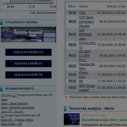
Akce
Název
Datum a čas
Po
O
ČEZ
07.08.2026 17:00:02
Další
akciové indexy
OTP Bank
Po
O
Depository
09.06.2026 8:51:00
VÝSLEDKOVÁ SEZÓNA
Receipt
1xS
Po
O
BRN/RBI
07.08.2026 16:49:49
open
QQQ/LSHS
Po
O
07.08.2026 18:39:40
71
AG Mrtg
2Q26 KALENDÁŘ USA
Po
O
CCPRP
08.08.2026 2:04:00
Rg-C
2Q26 KALENDÁŘ EU
Nasdaq Stk
Po
O
08.08.2026 2:00:00
Mrkt
Osterr.
Po
O
07.08.2026 17:50:01
2Q26 KALENDÁŘ ČR
Post
Po
O
BP
07.08.2026 17:35:52
BHP Group
Po
O
07.08.2026 21:58:06
SEZNAM PRODUKTŮ
Limited
AD Index
R
- Real-Time data si mohou aktivovat klienti Patria
Akcie
Akcie - Denní statistiky
Akcie - Investiční doporučení
Technická analýza - Akcie
Akcie ČR - historie
10.07.2026 10:41
Akcie ČR - Týdenní přehled
ExxonMobil může těžit z návrat
Akcie online - ČR
Energetické akcie patří letos me