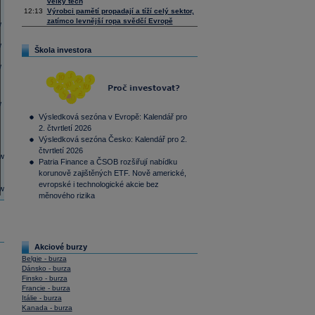
velký tech
12:13
Výrobci pamětí propadají a tíží celý sektor,
zatímco levnější ropa svědčí Evropě
Škola investora
Výsledková sezóna v Evropě: Kalendář pro
2. čtvrtletí 2026
Výsledková sezóna Česko: Kalendář pro 2.
čtvrtletí 2026
Patria Finance a ČSOB rozšiřují nabídku
korunově zajištěných ETF. Nově americké,
evropské i technologické akcie bez
měnového rizika
Akciové burzy
Belgie - burza
Dánsko - burza
Finsko - burza
Francie - burza
Itálie - burza
Kanada - burza