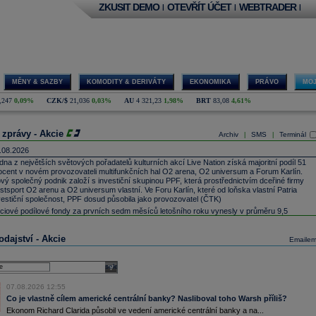
ZKUSIT DEMO
OTEVŘÍT ÚČET
WEBTRADER
|
|
|
MĚNY & SAZBY
KOMODITY & DERIVÁTY
EKONOMIKA
PRÁVO
MOJ
,247
0,09%
CZK/$
21,036
0,03%
AU
4 321,23
1,98%
BRT
83,08
4,61%
 zprávy - Akcie
Archiv
SMS
Terminál
|
|
.08.2026
dna z největších světových pořadatelů kulturních akcí Live Nation získá majoritní podíl 51
ocent v novém provozovateli multifunkčních hal O2 arena, O2 universum a Forum Karlín.
vý společný podnik založí s investiční skupinou PPF, která prostřednictvím dceřiné firmy
stsport O2 arenu a O2 universum vlastní. Ve Foru Karlín, které od loňska vlastní Patria
vestiční společnost, PPF dosud působila jako provozovatel (ČTK)
ciové podílové fondy za prvních sedm měsíců letošního roku vynesly v průměru 9,5
ocenta, smíšené fondy 4,4 procenta a dluhopisové fondy 0,6 procenta. V loňském roce
ciové fondy podle indexu přinesly celkové zhodnocení 9,4 procenta, smíšené fondy 6,9
dajství - Akcie
ocenta a dluhopisové fondy 2,5 procenta (ČTK)
Emaile
vo Nordisk -
...
dna z největších světových pořadatelů kulturních akcí Live Nation získá majoritní podíl 51
select
ocent v novém provozovateli multifunkčních hal O2 arena, O2 universum a Forum Karlín.
vý společný podnik založí s investiční skupinou PPF, která prostřednictvím dceřiné firmy
07.08.2026 12:55
stsport O2 arenu a O2 universum vlastní. Ve Foru Karlín, které od loňska vlastní Patria
Co je vlastně cílem americké centrální banky? Nasliboval toho Warsh příliš?
vestiční společnost, PPF dosud působila jako provozovatel (ČTK)
Ekonom Richard Clarida působil ve vedení americké centrální banky a na...
rsche SE
, která je hlavním akcionářem německého automobilového koncernu
Volkswagen
,