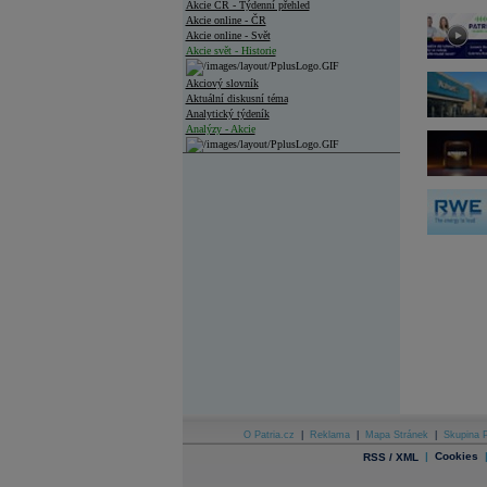
Akcie ČR - Týdenní přehled
Akcie online - ČR
Akcie online - Svět
Akcie svět - Historie
Akciový slovník
Aktuální diskusní téma
Analytický týdeník
Analýzy - Akcie
Analýzy společností - ČR
Analýzy společností - Střední Evropa
Analýzy společností - Svět
Ankety a diskuze
Archiv - Analýzy online
Archiv - Deník událostí
Archiv - Flash analýzy (svět)
Archiv - Globální makroekonomické přehledy
Archiv - Horké Zprávy
Archiv - Kalendář událostí
Archiv - Měnová politika
O Patria.cz
|
Reklama
|
Mapa Stránek
|
Skupina P
|
Cookies
RSS / XML
Archiv - Měsíční makroekonomické přehledy
Archiv - Souhrnné zprávy o vývoji ČR