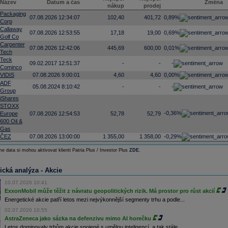
Název
Datum a čas
Změna
nákup
prodej
Packaging
07.08.2026 12:34:07
102,40
401,72
0,89%
Corp
Callaway
07.08.2026 12:53:55
17,18
19,00
0,69%
Golf Co
Carpenter
07.08.2026 12:42:06
445,69
600,00
0,01%
Tech
Teck
09.02.2017 12:51:37
-
-
-
Cominco
VIDIS
07.08.2026 9:00:01
4,60
4,60
0,00%
ADF
05.08.2024 8:10:42
-
-
-
Group
iShares
STOXX
-0,36%
Europe
07.08.2026 12:54:53
52,78
52,79
600 Oil &
Gas
ČEZ
07.08.2026 13:00:00
1 355,00
1 358,00
-0,29%
e data si mohou aktivovat klienti Patria Plus / Investor Plus
ZDE
.
ická analýza - Akcie
10.07.2026 10:41
ExxonMobil může těžit z návratu geopolitických rizik. Má prostor pro růst akcií
Energetické akcie patří letos mezi nejvýkonnější segmenty trhu a podle...
02.07.2026 10:55
AstraZeneca jako sázka na defenzivu mimo AI horečku
Letos dominovaly trhům akcie spojené s umělou inteligencí, a tak stále...