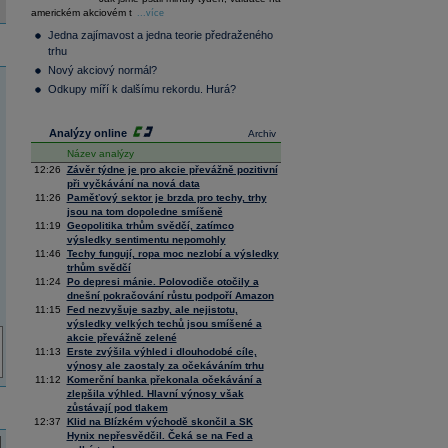
36 128,57
-0,05
americkém akciovém t
Composite
...více
Index
Jedna zajímavost a jedna teorie předraženého
XETRA
trhu
Tecdax
4 072,20
1,78
Nový akciový normál?
Performance
index
Odkupy míří k dalšímu rekordu. Hurá?
Analýzy online
Archiv
Název analýzy
12:26
Závěr týdne je pro akcie převážně pozitivní
při vyčkávání na nová data
11:26
Paměťový sektor je brzda pro techy, trhy
jsou na tom dopoledne smíšeně
11:19
Geopolitika trhům svědčí, zatímco
výsledky sentimentu nepomohly
11:46
Techy fungují, ropa moc nezlobí a výsledky
trhům svědčí
11:24
Po depresi mánie. Polovodiče otočily a
dnešní pokračování růstu podpoří Amazon
11:15
Fed nezvyšuje sazby, ale nejistotu,
výsledky velkých techů jsou smíšené a
akcie převážně zelené
11:13
Erste zvýšila výhled i dlouhodobé cíle,
výnosy ale zaostaly za očekáváním trhu
11:12
Komerční banka překonala očekávání a
zlepšila výhled. Hlavní výnosy však
zůstávají pod tlakem
12:37
Klid na Blízkém východě skončil a SK
Hynix nepřesvědčil. Čeká se na Fed a