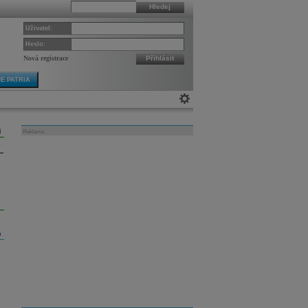
Hledej
Uživatel:
Heslo:
Nová registrace
Přihlásit
E PATRIA
Reklama
m