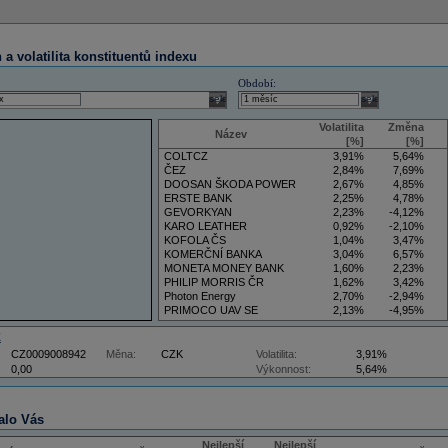
a volatilita konstituentů indexu
Období:
select
select
Volatilita
Změna
Název
[%]
[%]
COLTCZ
3,91%
5,64%
ČEZ
2,84%
7,69%
DOOSAN ŠKODA POWER
2,67%
4,85%
ERSTE BANK
2,25%
4,78%
GEVORKYAN
2,23%
-4,12%
KARO LEATHER
0,92%
-2,10%
KOFOLA ČS
1,04%
3,47%
KOMERČNÍ BANKA
3,04%
6,57%
MONETA MONEY BANK
1,60%
2,23%
PHILIP MORRIS ČR
1,62%
3,42%
Photon Energy
2,70%
-2,94%
PRIMOCO UAV SE
2,13%
-4,95%
VIG
4,09%
11,61%
Z
CZ0009008942
Měna:
CZK
Volatilita:
3,91%
0,00
Výkonnost:
5,64%
alo Vás
Nejlepší
Nejlepší