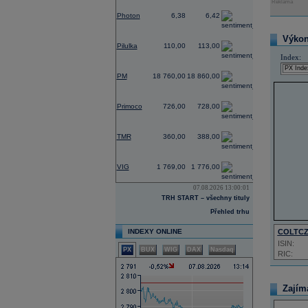
Reklama
-2,73
Photon
6,38
6,42
0,00
Výkon 
Pilulka
110,00
113,00
Index:
0,00
PM
18 760,00
18 860,00
-0,27
Primoco
726,00
728,00
0,00
TMR
360,00
388,00
-1,56
VIG
1 769,00
1 776,00
07.08.2026 13:00:01
TRH START – všechny tituly
Přehled trhu
INDEXY ONLINE
COLTC
ISIN:
PX
BUX
WIG
DAX
Nasdaq
RIC:
Zajím