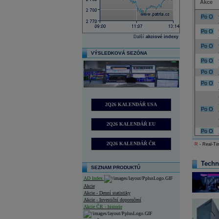
Akce
Po
O
Po
O
Další
akciové indexy
Po
O
VÝSLEDKOVÁ SEZÓNA
Po
O
Po
O
Po
O
2Q26 KALENDÁŘ USA
Po
O
2Q26 KALENDÁŘ EU
Po
O
2Q26 KALENDÁŘ ČR
R
- Real-Tim
Techn
SEZNAM PRODUKTŮ
AD Index
Akcie
Akcie - Denní statistiky
Akcie - Investiční doporučení
Akcie ČR - historie