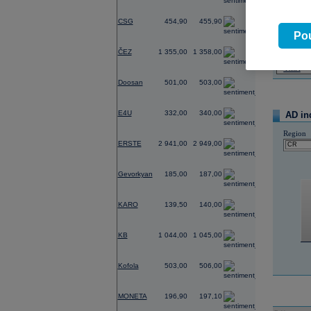
22:12
Wa
-1,56
17:55
Gl
CSG
454,90
455,90
07.08.2026
Pou
Název
-0,29
ČEZ
1 355,00
1 358,00
PHILIP
TMR
1,21
Doosan
501,00
503,00
-2,35
E4U
332,00
340,00
AD in
Region
-1,11
ERSTE
2 941,00
2 949,00
-0,54
Gevorkyan
185,00
187,00
0,00
KARO
139,50
140,00
-0,19
KB
1 044,00
1 045,00
-0,20
Kofola
503,00
506,00
0,00
MONETA
196,90
197,10