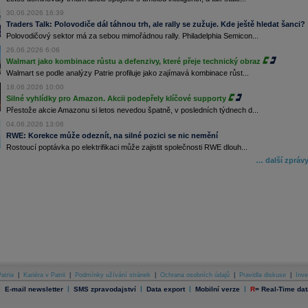
30.06.2026 16:39
Traders Talk: Polovodiče dál táhnou trh, ale rally se zužuje. Kde ještě hledat šanci?
Polovodičový sektor má za sebou mimořádnou rally. Philadelphia Semicon...
26.06.2026 6:06
Walmart jako kombinace růstu a defenzivy, které přeje technický obraz
Walmart se podle analýzy Patrie profiluje jako zajímavá kombinace růst...
18.06.2026 10:00
Silné vyhlídky pro Amazon. Akcii podepřely klíčové supporty
Přestože akcie Amazonu si letos nevedou špatně, v posledních týdnech d...
04.06.2026 13:06
RWE: Korekce může odeznít, na silné pozici se nic nemění
Rostoucí poptávka po elektrifikaci může zajistit společnosti RWE dlouh...
… další zpráv
atria
|
Kariéra v Patrii
|
Podmínky užívání stránek
|
Ochrana osobních údajů
|
Pravidla diskuse
|
Inve
|
|
|
|
|
E-mail newsletter
SMS zpravodajství
Data export
Mobilní verze
R
=
Real-Time dat