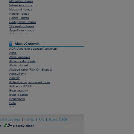
Maďarsko - burza
Německo - burza
Nizozemí - burza
Norsko - burza
Polsko - burza
Portugalsko - burza
Slovensko - burza
Španělsko - burza
Švýcarsko - burza
USA - burza
Akciový slovník
ADR (Americké depozitní certifikáty)
Akcie
Akcie kmenová
Akcie na doručitele
Akcie prioritní
Akciové riziko (Risk On Shares)
y
Akciové trhy
Arbitráž
At best order; at market order
Aukce na BCPP
Bear strategy
Bear, Bearish
Benchmark
Beta
BIC
Blokové obchody
Blue chips
stiční disclaimer
Bonita
|
Náměty
|
FAQ
|
Skupina ČSOB
Book To Bill Ratio
a
|
=
placený obsah
Book Value
Bookbuilding