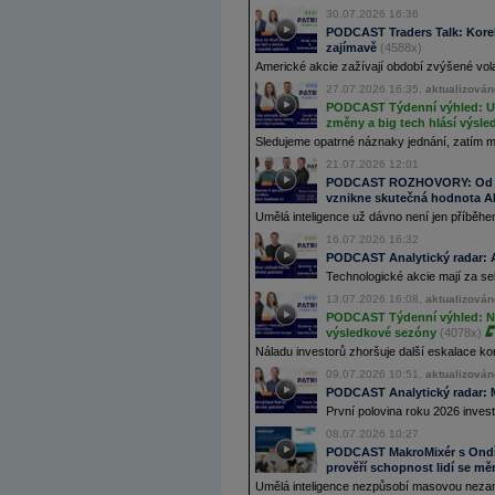
30.07.2026 16:36
PODCAST Traders Talk: Korek
zajímavě
(4588x)
Americké akcie zažívají období zvýšené volat
27.07.2026 16:35,
aktualizován
PODCAST Týdenní výhled: USA
změny a big tech hlásí výsle
Sledujeme opatrné náznaky jednání, zatím 
21.07.2026 12:01
PODCAST ROZHOVORY: Od Sk
vznikne skutečná hodnota A
Umělá inteligence už dávno není jen příběhem
16.07.2026 16:32
PODCAST Analytický radar: Ak
Technologické akcie mají za se
13.07.2026 16:08,
aktualizován
PODCAST Týdenní výhled: Nov
výsledkové sezóny
(4078x)
Náladu investorů zhoršuje další eskalace kon
09.07.2026 10:51,
aktualizován
PODCAST Analytický radar: M
První polovina roku 2026 invest
08.07.2026 10:27
PODCAST MakroMixér s Ondře
prověří schopnost lidí se mě
Umělá inteligence nezpůsobí masovou nezamě