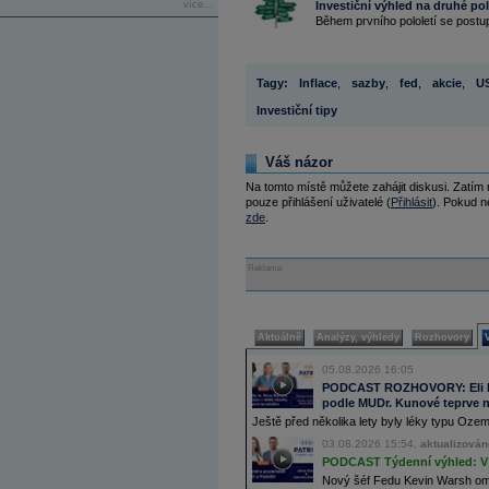
více...
Investiční výhled na druhé pol
Během prvního pololetí se postup
Tagy:
Inflace
,
sazby
,
fed
,
akcie
,
U
Investiční tipy
Váš názor
Na tomto místě můžete zahájit diskusi. Zatím
pouze přihlášení uživatelé (
Přihlásit
). Pokud ne
zde
.
Reklama
Aktuálně
Analýzy, výhledy
Rozhovory
05.08.2026 16:05
PODCAST ROZHOVORY: Eli Lill
podle MUDr. Kunové teprve n
Ještě před několika lety byly léky typu Oz
03.08.2026 15:54,
aktualizován
PODCAST Týdenní výhled: V 
Nový šéf Fedu Kevin Warsh ome