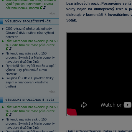
bezrizikových pozic. Posouváme se již
využít poklesu Microsoftu. Nvidia
dál tahounem AI boomu
volby nejen na dluhopisový trh? A j
a
více...
diskutuje v komentáři k Investičnímu v
Soták.
VÝSLEDKY SPOLEČNOSTÍ - ČR
CSG výrazně překonala odhady.
Obranná divize táhne růst, výhled
potvrzen
Růst MercadoLibre akceleruje na 50
%. Podle trhu ale roste příliš draze
Nintendo navýšilo zisk o 150
procent. Switch 2 a Mario pomohly
navzdory dražším čipům
Rychlejší růst, vyšší marže a lepší
výhled. Lilly překonává Novo
Nordisk
Skupina ČSOB v 1. pololetí: Velký
zájem o financování vlastního
bydlení
více...
VÝSLEDKY SPOLEČNOSTÍ - SVĚT
Růst MercadoLibre akceleruje na 50
%. Podle trhu ale roste příliš draze
Nintendo navýšilo zisk o 150
procent. Switch 2 a Mario pomohly
navzdory dražším čipům
Další videorozhovory Patria.cz nalezn
Rychlejší růst, vyšší marže a lepší