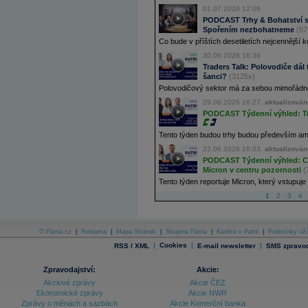
01.07.2026 12:06
PODCAST Trhy & Bohatství s 
Spořením nezbohatneme
(57
Co bude v příštích desetiletích nejcennější k
30.06.2026 16:39
Traders Talk: Polovodiče dál t
šanci?
(3125x)
Polovodičový sektor má za sebou mimořádnou 
29.06.2026 16:27,
aktualizován
PODCAST Týdenní výhled: Trh
Tento týden budou trhy budou především ameri
22.06.2026 16:03,
aktualizován
PODCAST Týdenní výhled: Cha
Micron v centru pozornosti
(
Tento týden reportuje Micron, který vstupuje 
1
2
3
4
O Patria.cz
|
Reklama
|
Mapa Stránek
|
Skupina Patria
|
Kariéra v Patrii
|
Podmínky uží
|
Cookies
|
|
RSS / XML
E-mail newsletter
SMS zpravod
Zpravodajství:
Akcie:
Akciové zprávy
Akcie ČEZ
Ekonomické zprávy
Akcie NWR
Zprávy o měnách a sazbách
Akcie Komerční banka