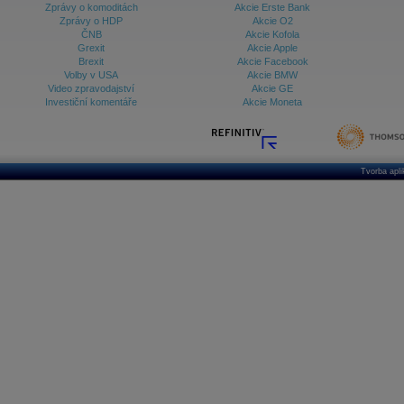
Zprávy o komoditách
Akcie Erste Bank
Zprávy o HDP
Akcie O2
ČNB
Akcie Kofola
Grexit
Akcie Apple
Brexit
Akcie Facebook
Volby v USA
Akcie BMW
Video zpravodajství
Akcie GE
Investiční komentáře
Akcie Moneta
Tvorba apl