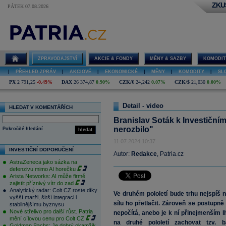
ZKU
PÁTEK 07.08.2026
Branislav
Soták k
Investičnímu
výhledu:
"Neopravujme,
ZPRAVODAJSTVÍ
AKCIE & FONDY
MĚNY & SAZBY
KOMODIT
co se
nerozbilo"
|
PŘEHLED ZPRÁV
|
AKCIOVÉ
|
EKONOMICKÉ
|
MĚNY
|
KOMODITY
|
SL
PX
2 791,25
-0,49%
DAX
26 374,87
0,90%
CZK/€
24,242
0,07%
CZK/$
21,030
0,00%
Detail - video
HLEDAT V KOMENTÁŘÍCH
Branislav Soták k Investiční
nerozbilo"
Pokročilé hledání
hledat
11.07.2024 10:37
INVESTIČNÍ DOPORUČENÍ
Autor:
Redakce
, Patria.cz
AstraZeneca jako sázka na
defenzivu mimo AI horečku
Arista Networks: AI může firmě
zajistit příznivý vítr do zad
Analytický radar: Colt CZ roste díky
Ve druhém pololetí bude trhu nejspíš 
vyšší marži, širší integraci i
sílu ho přetlačit. Zároveň se postupn
stabilnějšímu byznysu
Nové střelivo pro další růst. Patria
nepočítá, anebo je k ní přinejmenším l
mění cílovou cenu pro Colt CZ
na druhé pololetí zachovat tzv. b
Goldman Sachs: Je dobrý okamžik