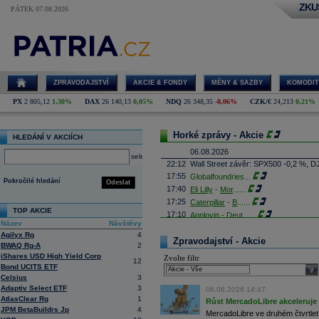
ZKU
PÁTEK 07.08.2026
ZPRAVODAJSTVÍ
AKCIE & FONDY
MĚNY & SAZBY
KOMODIT
PX
2 805,12
1,30%
DAX
26 140,13
0,05%
NDQ
26 348,35
-0,06%
CZK/€
24,213
0,21%
Horké zprávy - Akcie
HLEDÁNÍ V AKCIÍCH
06.08.2026
select
22:12
Wall Street závěr: SPX500 -0,2 %, D
17:55
Globalfoundries
...
Pokročilé hledání
Odeslat
17:40
Eli Lilly
-
Mor
......
17:25
Caterpillar
-
B
......
TOP AKCIE
17:10
Applovin -
Deut
......
Název
Návštěvy
16:55
Albemarle - Miz
...
Agilyx Rg
4
16:53
Zpravodajství - Akcie
Výrobce příslušenství pro elektroni
BWAQ Rg-A
2
propadl do ztráty 8,8 milionu
korun
. 
iShares USD High Yield Corp
Zvolte filtr
Obrat společnosti se loni meziročně s
12
Bond UCITS ETF
sele
16:41
AMD
- Rosenbla
......
Celsius
3
16:26
Britské úřady schválily plánované př
Adaptiv Select ETF
3
06.08.2026 14:47
domácím konkurentem Paramount Sk
AtlasClear Rg
1
Růst MercadoLibre akceleruje n
Britská vláda dnes oznámila, že fir
JPM BetaBuildrs Jp
4
které rozptýlily obavy ministryně ku
MercadoLibre ve druhém čtvrtletí 