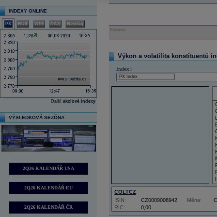
INDEXY ONLINE
PX
BUX
WIG
DAX
Nasdaq
Reklama
Výkon a volatilita konstituentů i
Index:
Další
akciové indexy
VÝSLEDKOVÁ SEZÓNA
2Q26 KALENDÁŘ USA
2Q26 KALENDÁŘ EU
COLTCZ
ISIN:
CZ0009008942
Měna:
2Q26 KALENDÁŘ ČR
RIC:
0,00