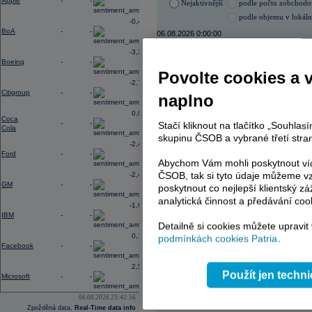
Apple
-
-
Nejaktivnější
podle počtu zobchod
podle objemu v lokál
-0,40
BoA
-
-
06.08.2026 0:00:00
Název
ISIN
-3,33
Boeing
-
-
VIG
AT000
Povolte cookies a 
ERSTE BANK
AT000
-2,78
PHILIP MORRIS ČR
CS00
Citigroup
-
-
naplno
TMR
SK112
KOMERČNÍ BANKA
CZ00
0,02
Coca
-
-
Stačí kliknout na tlačítko „Souhla
Cola
skupinu ČSOB a vybrané třetí stran
-2,41
Ford
-
-
AD index - vývoj
Abychom Vám mohli poskytnout víc
ČSOB, tak si tyto údaje můžeme vz
-2,49
Region
Odeslat
GM
-
-
select
poskytnout co nejlepší klientský zá
analytická činnost a předávání coo
-1,06
IBM
-
-
Detailně si cookies můžete upravit
0,19
podmínkách cookies Patria
.
Facebook
-
-
2,54
Použít jen techn
Microsoft
-
-
06.08.2026 23:42:56
Zpožděná data,
Real-Time data info