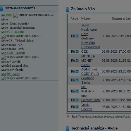
SEZNAM PRODUKTŮ
Zajímalo Vás
AD Index
Akce
Název
Datum a čas
Akcie
Akcie - Denní statistiky
Tenet
Akcie - Investiční doporučení
Healthcare
Akcie ČR - historie
Corp,
Po
O
06.08.2026 23:17:09
Ordinary,
Akcie ČR - Týdenní přehled
New York
Akcie online - ČR
Consolidated
Akcie online - Svět
Po
O
ČEZ
06.08.2026 17:00:03
Akcie svět - Historie
MONETA
Po
O
MONEY
06.08.2026 21:59:01
Akciový slovník
BANK
Aktuální diskusní téma
AGNC Invt
Analytický týdeník
Po
O
06.08.2026 23:20:00
CCRP Rg-D
Analýzy - Akcie
Goldman
Po
O
06.08.2026 17:30:16
Sachs
Analýzy společností - ČR
5xL
Po
O
KGH/RBI
06.08.2026 16:33:21
Analýzy společností - Střední Evropa
open
Po
O
Gentex Corp
06.08.2026 23:20:00
Analýzy společností - Svět
Veolia
Po
O
06.08.2026 21:59:56
Ankety a diskuze
Environ
Archiv - Analýzy online
R
- Real-Time data si mohou aktivovat klienti Patria
Archiv - Deník událostí
Archiv - Flash analýzy (svět)
Technická analýza - Akcie