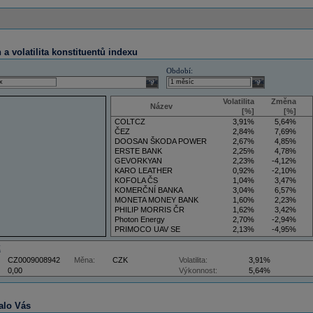
a volatilita konstituentů indexu
Období:
select
select
Volatilita
Změna
Název
[%]
[%]
COLTCZ
3,91%
5,64%
ČEZ
2,84%
7,69%
DOOSAN ŠKODA POWER
2,67%
4,85%
ERSTE BANK
2,25%
4,78%
GEVORKYAN
2,23%
-4,12%
KARO LEATHER
0,92%
-2,10%
KOFOLA ČS
1,04%
3,47%
KOMERČNÍ BANKA
3,04%
6,57%
MONETA MONEY BANK
1,60%
2,23%
PHILIP MORRIS ČR
1,62%
3,42%
Photon Energy
2,70%
-2,94%
PRIMOCO UAV SE
2,13%
-4,95%
VIG
4,09%
11,61%
Z
CZ0009008942
Měna:
CZK
Volatilita:
3,91%
0,00
Výkonnost:
5,64%
alo Vás