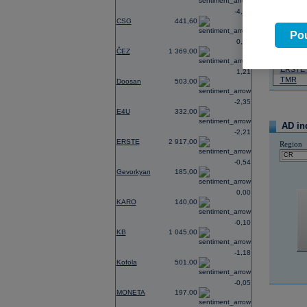
-4,62
07.08.2026
CSG
441,60
Název
Pou
0,74
ČEZ
ČEZ
1 369,00
PHILIP
ERSTE
1,21
TMR
Doosan
503,00
-2,35
E4U
332,00
AD in
-2,21
ERSTE
2 917,00
Region
-0,54
Gevorkyan
185,00
0,00
KARO
140,00
-0,10
KB
1 045,00
-1,18
Kofola
501,00
-0,05
MONETA
197,00