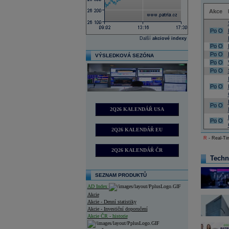
Akce
Po
O
Další
akciové indexy
Po
O
Po
O
VÝSLEDKOVÁ SEZÓNA
Po
O
Po
O
Po
O
Po
O
2Q26 KALENDÁŘ USA
Po
O
2Q26 KALENDÁŘ EU
R
- Real-Tim
2Q26 KALENDÁŘ ČR
Techn
SEZNAM PRODUKTŮ
AD Index
Akcie
Akcie - Denní statistiky
Akcie - Investiční doporučení
Akcie ČR - historie