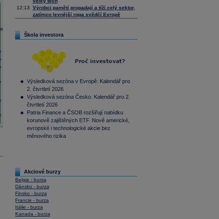
velký tech
12:13
Výrobci pamětí propadají a tíží celý sektor,
zatímco levnější ropa svědčí Evropě
Škola investora
Výsledková sezóna v Evropě: Kalendář pro
2. čtvrtletí 2026
Výsledková sezóna Česko: Kalendář pro 2.
čtvrtletí 2026
Patria Finance a ČSOB rozšiřují nabídku
korunově zajištěných ETF. Nově americké,
evropské i technologické akcie bez
měnového rizika
Akciové burzy
Belgie - burza
Dánsko - burza
Finsko - burza
Francie - burza
Itálie - burza
Kanada - burza