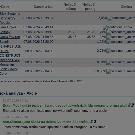
Nejlepší
Nejlepší
Název
Datum a čas
Změna
nákup
prodej
Silex Systems
-2,06%
Depository
07.08.2026 15:39:07
-
-
Receipt
Lara Explor
02.04.2024 20:49:41
-
-
-
Bellway
07.08.2026 18:39:40
21,22
21,26
1,24%
Veolia Environ
07.08.2026 21:59:58
35,47
35,55
1,28%
Sanofi
07.08.2026 23:20:00
-
-
1,29%
ISHARES U.S.
2,71%
HOME
08.08.2026 2:04:00
-
-
CONSTRUCTI
Invesco DWA
08.08.2026 2:00:00
-
-
0,81%
Momentm
Bank Hawaii
08.08.2026 2:04:00
-
-
0,33%
Corp
e data si mohou aktivovat klienti Patria Plus / Investor Plus
ZDE
.
ická analýza - Akcie
10.07.2026 10:41
ExxonMobil může těžit z návratu geopolitických rizik. Má prostor pro růst akcií
Energetické akcie patří letos mezi nejvýkonnější segmenty trhu a podle...
02.07.2026 10:55
AstraZeneca jako sázka na defenzivu mimo AI horečku
Letos dominovaly trhům akcie spojené s umělou inteligencí, a tak stále...
30.06.2026 16:39