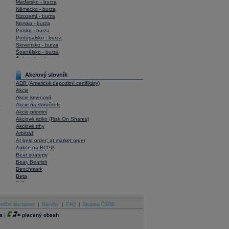
Maďarsko - burza
Německo - burza
Nizozemí - burza
Norsko - burza
Polsko - burza
Portugalsko - burza
Slovensko - burza
Španělsko - burza
Švýcarsko - burza
USA - burza
Akciový slovník
ADR (Americké depozitní certifikáty)
Akcie
Akcie kmenová
Akcie na doručitele
y
Akcie prioritní
Akciové riziko (Risk On Shares)
Akciové trhy
Arbitráž
At best order; at market order
Aukce na BCPP
Bear strategy
Bear, Bearish
Benchmark
Beta
BIC
Blokové obchody
Blue chips
stiční disclaimer
Bonita
|
Náměty
|
FAQ
|
Skupina ČSOB
Book To Bill Ratio
a
|
=
placený obsah
Book Value
Bookbuilding