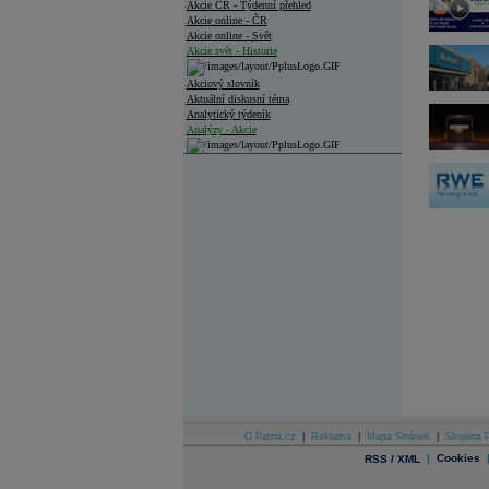
Akcie ČR - Týdenní přehled
Akcie online - ČR
Akcie online - Svět
Akcie svět - Historie
Akciový slovník
Aktuální diskusní téma
Analytický týdeník
Analýzy - Akcie
Analýzy společností - ČR
Analýzy společností - Střední Evropa
Analýzy společností - Svět
Ankety a diskuze
Archiv - Analýzy online
Archiv - Deník událostí
Archiv - Flash analýzy (svět)
Archiv - Globální makroekonomické přehledy
Archiv - Horké Zprávy
Archiv - Kalendář událostí
Archiv - Měnová politika
O Patria.cz
|
Reklama
|
Mapa Stránek
|
Skupina P
|
Cookies
RSS / XML
Archiv - Měsíční makroekonomické přehledy
Archiv - Souhrnné zprávy o vývoji ČR