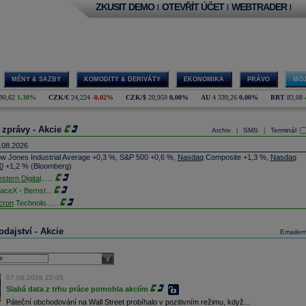
ZKUSIT DEMO
OTEVŘÍT ÚČET
WEBTRADER
|
|
|
MĚNY & SAZBY
KOMODITY & DERIVÁTY
EKONOMIKA
PRÁVO
MOJ
90,62
1,30%
CZK/€
24,224
-0,02%
CZK/$
20,959
0,00%
AU
4 339,26
0,00%
BRT
83,08
 zprávy - Akcie
Archiv
SMS
Terminál
|
|
.08.2026
w Jones Industrial Average +0,3 %, S&P 500 +0,6 %,
Nasdaq
Composite +1,3 %,
Nasdaq
0
+1,2 % (Bloomberg)
stern Digital
......
aceX - Bernst
...
cron
Technolo
......
xon
Mobil - T
......
jem obchodů s akciemi na pražské burze za dnešní den je 0,831 mld. Kč. Průměrný objem
dajství - Akcie
Emaile
chodů za poslední rok je 0,665 mld. Kč.
ýšení výroby balistických střel ATACMS ve spolupráci s americkou firmou
Lockheed Martin
jakou dobu potrvá. Agentuře Reuters to řekl generální ředitel německé zbrojovky
Rheinmetall
select
min Papperger. Společná výroba s Lockheedem v Německu by podle něj mohla pomoci
plnit arzenál Spojeným státům, které mají zvýšenou spotřebu střel kvůli válce s Íránem
07.08.2026 22:05
TK)
Slabá data z trhu práce pomohla akciím
nocophillips
......
Páteční obchodování na Wall Street probíhalo v pozitivním režimu, když...