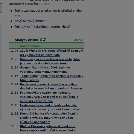
36 376,54
0,66
americkém akciovém t
Composite
...více
Index
Jedna zajímavost a jedna teorie předraženého
XETRA
trhu
Tecdax
4 068,78
1,69
Nový akciový normál?
Performance
index
Odkupy míří k dalšímu rekordu. Hurá?
Analýzy online
Archiv
Název analýzy
12:26
Závěr týdne je pro akcie převážně pozitivní
při vyčkávání na nová data
11:26
Paměťový sektor je brzda pro techy, trhy
jsou na tom dopoledne smíšeně
11:19
Geopolitika trhům svědčí, zatímco
výsledky sentimentu nepomohly
11:46
Techy fungují, ropa moc nezlobí a výsledky
trhům svědčí
11:24
Po depresi mánie. Polovodiče otočily a
dnešní pokračování růstu podpoří Amazon
11:15
Fed nezvyšuje sazby, ale nejistotu,
výsledky velkých techů jsou smíšené a
akcie převážně zelené
11:13
Erste zvýšila výhled i dlouhodobé cíle,
výnosy ale zaostaly za očekáváním trhu
11:12
Komerční banka překonala očekávání a
zlepšila výhled. Hlavní výnosy však
zůstávají pod tlakem
12:37
Klid na Blízkém východě skončil a SK
Hynix nepřesvědčil. Čeká se na Fed a