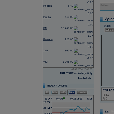
-3,03
Reklama
Photon
6,40
0,00
Pilulka
110,00
Výkon 
0,00
Index:
PM
18 760,00
-1,37
Primoco
720,00
0,00
TMR
360,00
-1,78
VIG
1 765,00
07.08.2026 17:00:02
TRH START – všechny tituly
Přehled trhu
INDEXY ONLINE
COLTC
PX
BUX
WIG
DAX
Nasdaq
ISIN:
RIC:
Zajím