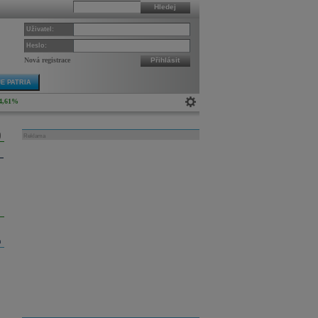
Hledej
Uživatel:
Heslo:
Nová registrace
Přihlásit
E PATRIA
4,61%
Reklama
m