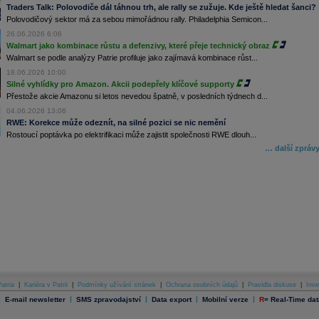
Traders Talk: Polovodiče dál táhnou trh, ale rally se zužuje. Kde ještě hledat šanci?
Polovodičový sektor má za sebou mimořádnou rally. Philadelphia Semicon...
26.06.2026 6:06
Walmart jako kombinace růstu a defenzivy, které přeje technický obraz
Walmart se podle analýzy Patrie profiluje jako zajímavá kombinace růst...
18.06.2026 10:00
Silné vyhlídky pro Amazon. Akcii podepřely klíčové supporty
Přestože akcie Amazonu si letos nevedou špatně, v posledních týdnech d...
04.06.2026 13:06
RWE: Korekce může odeznít, na silné pozici se nic nemění
Rostoucí poptávka po elektrifikaci může zajistit společnosti RWE dlouh...
… další zpráv
atria
|
Kariéra v Patrii
|
Podmínky užívání stránek
|
Ochrana osobních údajů
|
Pravidla diskuse
|
Inve
|
|
|
|
|
E-mail newsletter
SMS zpravodajství
Data export
Mobilní verze
R
=
Real-Time dat