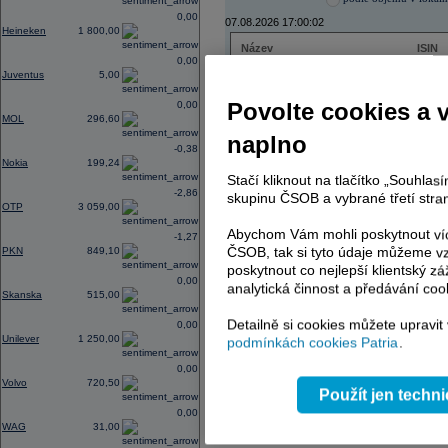
0,00
07.08.2026 17:00:02
Heineken
1 800,00
Název
ISIN
0,00
ČEZ
CZ000
Juventus
5,00
PHILIP MORRIS ČR
CS00
ERSTE BANK
AT000
Povolte cookies a 
0,00
TMR
SK112
MOL
296,60
naplno
-0,38
Nokia
199,24
Stačí kliknout na tlačítko „Souhla
AD index - vývoj
-2,86
skupinu ČSOB a vybrané třetí stran
OTP
3 059,00
Region
Odeslat
select
Abychom Vám mohli poskytnout víc
-1,27
ČSOB, tak si tyto údaje můžeme vz
PKN
849,10
poskytnout co nejlepší klientský zá
0,00
analytická činnost a předávání coo
Skanska
515,00
Detailně si cookies můžete upravit
0,00
Unilever
1 250,00
podmínkách cookies Patria
.
0,00
Volvo
720,50
Použít jen techn
0,00
WAG
31,00