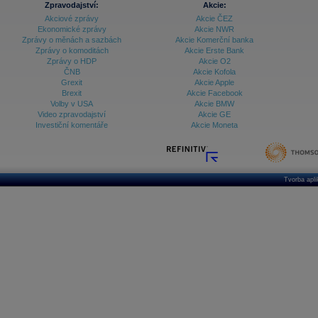
Databanka - Ceny
Zpravodajství:
Akcie:
Akciové zprávy
Akcie ČEZ
Databanka - Ekonomický růst
Ekonomické zprávy
Akcie NWR
Zprávy o měnách a sazbách
Akcie Komerční banka
Databanka - Indexy
Zprávy o komoditách
Akcie Erste Bank
Zprávy o HDP
Akcie O2
Databanka - Měnové kurzy
ČNB
Akcie Kofola
Grexit
Akcie Apple
Databanka - Trh práce
Brexit
Akcie Facebook
Volby v USA
Akcie BMW
Databanka - Úrokové sazby
Video zpravodajství
Akcie GE
Investiční komentáře
Akcie Moneta
Databanka - Veřejné rozpočty
Databanka - Zahraniční obchod a platební
bilance
Databanka akcie - ČR
Tvorba apl
Databanka akcie - Svět
Denní finanční zpravodaj
Denní kalendář událostí
Denní přehled - Akcie CEE
Denní přehled - Akcie ČR
Denní přehled - Akcie Svět
Dlouhé sazby - CZK dluhopisy vs. Swapy