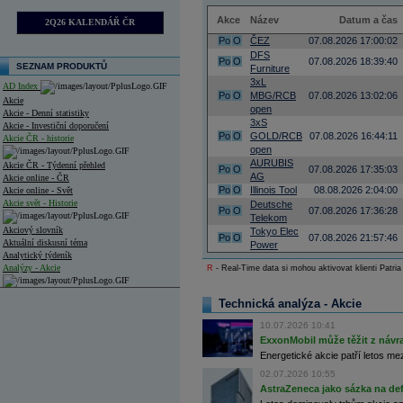
Akce
Název
Datum a čas
2Q26 KALENDÁŘ ČR
Po
O
ČEZ
07.08.2026 17:00:02
DFS
Po
O
07.08.2026 18:39:40
SEZNAM PRODUKTŮ
Furniture
3xL
AD Index
Po
O
MBG/RCB
07.08.2026 13:02:06
Akcie
open
Akcie - Denní statistiky
3xS
Akcie - Investiční doporučení
Po
O
GOLD/RCB
07.08.2026 16:44:11
Akcie ČR - historie
open
AURUBIS
Akcie ČR - Týdenní přehled
Po
O
07.08.2026 17:35:03
AG
Akcie online - ČR
Po
O
Illinois Tool
08.08.2026 2:04:00
Akcie online - Svět
Akcie svět - Historie
Deutsche
Po
O
07.08.2026 17:36:28
Telekom
Akciový slovník
Tokyo Elec
Po
O
07.08.2026 21:57:46
Aktuální diskusní téma
Power
Analytický týdeník
Analýzy - Akcie
R
- Real-Time data si mohou aktivovat klienti Patria
Analýzy společností - ČR
Technická analýza - Akcie
Analýzy společností - Střední Evropa
10.07.2026 10:41
ExxonMobil může těžit z návrat
Analýzy společností - Svět
Energetické akcie patří letos me
02.07.2026 10:55
Ankety a diskuze
Archiv - Analýzy online
AstraZeneca jako sázka na de
Archiv - Deník událostí