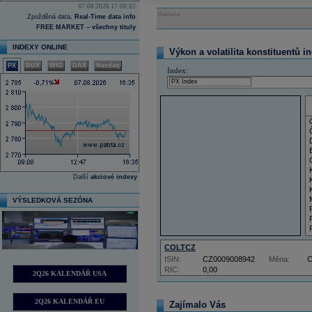
07.08.2026 17:00:02
Reklama
Zpožděná data,
Real-Time data info
FREE MARKET – všechny tituly
INDEXY ONLINE
Výkon a volatilita konstituentů i
PX
BUX
WIG
DAX
Nasdaq
Index:
Další
akciové indexy
VÝSLEDKOVÁ SEZÓNA
COLTCZ
ISIN:
CZ0009008942
Měna:
RIC:
0,00
2Q26 KALENDÁŘ USA
2Q26 KALENDÁŘ EU
Zajímalo Vás