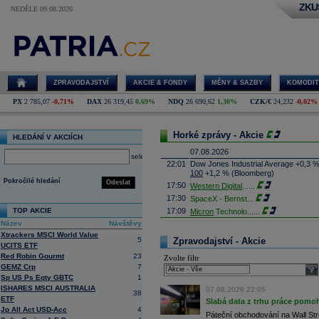
ZKU
NEDĚLE 09.08.2026
ZPRAVODAJSTVÍ
AKCIE & FONDY
MĚNY & SAZBY
KOMODIT
PX
2 785,07
-0,71%
DAX
26 319,45
0,69%
NDQ
26 690,62
1,30%
CZK/€
24,232
-0,02%
Horké zprávy - Akcie
HLEDÁNÍ V AKCIÍCH
07.08.2026
select
22:01
Dow Jones Industrial Average +0,3 
100
+1,2 % (Bloomberg)
Pokročilé hledání
Odeslat
17:50
Western Digital
......
17:30
SpaceX - Bernst
...
TOP AKCIE
17:09
Micron
Technolo
......
Název
Návštěvy
16:47
Exxon
Mobil - T
......
Xtrackers MSCI World Value
16:26
Objem obchodů s akciemi na pražské
5
Zpravodajství - Akcie
UCITS ETF
obchodů za poslední rok je 0,665 mld
Red Robin Gourmt
23
Zvolte filtr
16:23
Zvýšení výroby balistických střel A
GEMZ Crp
7
nějakou dobu potrvá. Agentuře Reuter
sele
Armin Papperger. Společná výroba 
Sp US Ps Eqty GBTC
1
doplnit arzenál Spojeným státům, kte
ISHARES MSCI AUSTRALIA
07.08.2026 22:05
38
(ČTK)
ETF
Slabá data z trhu práce pomoh
16:07
Conocophillips
......
Jp All Act USD-Acc
4
Páteční obchodování na Wall Stre