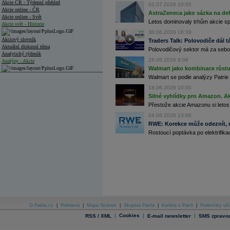
Akcie ČR - Týdenní přehled
02.07.2026 10:55
Akcie online - ČR
AstraZeneca jako sázka na de
Akcie online - Svět
Letos dominovaly trhům akcie spoj
Akcie svět - Historie
30.06.2026 16:39
Akciový slovník
Traders Talk: Polovodiče dál tá
Aktuální diskusní téma
Polovodičový sektor má za sebou
Analytický týdeník
26.06.2026 6:06
Analýzy - Akcie
Walmart jako kombinace růstu 
Analýzy společností - ČR
Walmart se podle analýzy Patrie 
18.06.2026 10:00
Analýzy společností - Střední Evropa
Silné vyhlídky pro Amazon. Ak
Přestože akcie Amazonu si letos
Analýzy společností - Svět
04.06.2026 13:06
Ankety a diskuze
RWE: Korekce může odeznít, n
Archiv - Analýzy online
Rostoucí poptávka po elektrifikac
Archiv - Deník událostí
Archiv - Flash analýzy (svět)
Archiv - Globální makroekonomické přehledy
Archiv - Horké Zprávy
Archiv - Kalendář událostí
Archiv - Měnová politika
O Patria.cz
|
Reklama
|
Mapa Stránek
|
Skupina Patria
|
Kariéra v Patrii
|
Podmínky uží
|
Cookies
|
|
RSS / XML
E-mail newsletter
SMS zpravod
Archiv - Měsíční makroekonomické přehledy
Archiv - Souhrnné zprávy o vývoji ČR