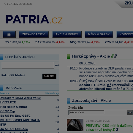
ZKU
ČTVRTEK 06.08.2026
ZPRAVODAJSTVÍ
AKCIE & FONDY
MĚNY & SAZBY
KOMODIT
PX
2 802,80
1,22%
DAX
26 090,69
-0,14%
NDQ
26 363,44
-0,83%
CZK/€
24,160
-0,04
Horké zprávy - Akcie
HLEDÁNÍ V AKCIÍCH
06.08.2026
select
10:16
Prodejce stavebnin DEK prodá franco
se zaměřuje například na výrobu př
Pokročilé hledání
konce roku 2026, transakci ještě mus
Odeslat
10:05
Čistý zisk ČSOB vzrostl na 10,2 m
dosáhl 1 113 mld.
Kč
(meziročně vyš
TOP AKCIE
aktivních klientů meziročně o 71 ti
Název
Návštěvy
9:58
SoftBank oznámila za 1Q čistý zisk 3
Xtrackers MSCI World Value
9:46
Nintendo oznámilo za 1Q provozní zis
5
Zpravodajství - Akcie
UCITS ETF
(Bloomberg)
Red Robin Gourmt
23
Zvolte filtr
9:23
MercadoLibre oznámil za 2Q čisté tr
GEMZ Crp
7
(Bloomberg)
sele
Sp US Ps Eqty GBTC
1
9:09
ČR:
Průmyslová výroba
v červnu mez
ISHARES MSCI AUSTRALIA
předchozímu poklesu o 1,0 % (Bloo
06.08.2026 10:27
38
ETF
8:53
Deutsche Telekom
PREVIEW: CSG míří k dalšímu 
navyšuje program 
Jp All Act USD-Acc
4
zakázkové knihy
8:51
Block očekává ve 3Q upr. provozní z