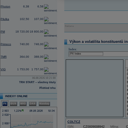
0,00
Photon
6,38
6,58
0,00
Pilulka
102,50
107,00
Reklama
0,32
PM
18 720,00
18 800,00
2,19
Výkon a volatilita konstituentů i
Primoco
740,00
746,00
Index:
0,00
TMR
364,00
388,00
2,75
VIG
1 753,00
1 757,00
06.08.2026 10:21:00
TRH START – všechny tituly
Přehled trhu
INDEXY ONLINE
PX
BUX
WIG
DAX
Nasdaq
COLTCZ
ISIN:
CZ0009008942
Měna: