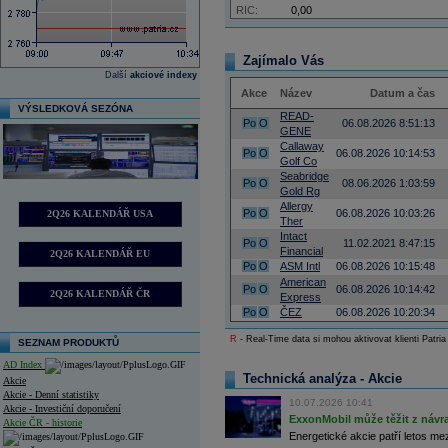
RIC:
0,00
Zajímalo Vás
Další
akciové indexy
Akce
Název
Datum a čas
VÝSLEDKOVÁ SEZÓNA
READ-
Po
O
06.08.2026 8:51:13
GENE
Callaway
Po
O
06.08.2026 10:14:53
Golf Co
Seabridge
Po
O
08.06.2026 1:03:59
Gold Rg
Allergy
Po
O
06.08.2026 10:03:26
2Q26 KALENDÁŘ USA
Ther
Intact
Po
O
11.02.2021 8:47:15
Financial
2Q26 KALENDÁŘ EU
Po
O
ASM Intl
06.08.2026 10:15:48
American
Po
O
06.08.2026 10:14:42
2Q26 KALENDÁŘ ČR
Express
Po
O
ČEZ
06.08.2026 10:20:34
R
- Real-Time data si mohou aktivovat klienti Patria
SEZNAM PRODUKTŮ
AD Index
Technická analýza - Akcie
Akcie
Akcie - Denní statistiky
10.07.2026 10:41
Akcie - Investiční doporučení
ExxonMobil může těžit z návrat
Akcie ČR - historie
Energetické akcie patří letos me