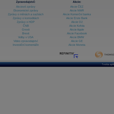
Zpravodajství:
Akcie:
Akciové zprávy
Akcie ČEZ
Archiv - Treasury alerty
Ekonomické zprávy
Akcie NWR
Zprávy o měnách a sazbách
Akcie Komerční banka
Archiv - Vývoj české koruny
Zprávy o komoditách
Akcie Erste Bank
Zprávy o HDP
Akcie O2
Archiv analýz - Makroukazatele
ČNB
Akcie Kofola
Grexit
Akcie Apple
Cenové indexy
Cenový kalkulátor
Brexit
Akcie Facebook
Ceny průmyslových výrobců - Data a prognózy
Volby v USA
Akcie BMW
(ČR)
Video zpravodajství
Akcie GE
Ceny průmyslových výrobců - Graf (ČR)
Investiční komentáře
Akcie Moneta
Ceny průmyslových výrobců - Kalendář (ČR)
Ceny průmyslových výrobců - Zpravodajství
CORPORATE WEB SOLUTION
DATA EXPORT
Databanka - Akcie
Tvorba apl
Databanka - Ceny
Databanka - Ekonomický růst
Databanka - Indexy
Databanka - Měnové kurzy
Databanka - Trh práce
Databanka - Úrokové sazby