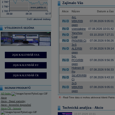
Zajímalo Vás
Akce
Název
Datum a čas
4xL
Další
akciové indexy
Po
O
MBK/RBI
07.08.2026 9:05:01
open
VÝSLEDKOVÁ SEZÓNA
Po
O
voestalpine
07.08.2026 10:01:42
Yanzhou
Po
O
03.10.2018 7:27:21
Coal
Po
O
PKN/RBI Ct
07.08.2026 9:56:26
3xS
Po
O
ALE/RBI
07.08.2026 9:39:14
open
2Q26 KALENDÁŘ USA
5xL
Po
O
PCO/RBI
07.08.2026 9:56:35
open
2Q26 KALENDÁŘ EU
Holmen-B
Po
O
07.08.2026 9:56:33
Rg
2Q26 KALENDÁŘ ČR
SILVER/RBI
Po
O
07.08.2026 9:43:10
Ct
2xS
Po
O
MBK/RBI
07.08.2026 9:05:01
SEZNAM PRODUKTŮ
open
AD Index
Akcie
R
- Real-Time data si mohou aktivovat klienti Patria
Akcie - Denní statistiky
Akcie - Investiční doporučení
Technická analýza - Akcie
Akcie ČR - historie
10.07.2026 10:41