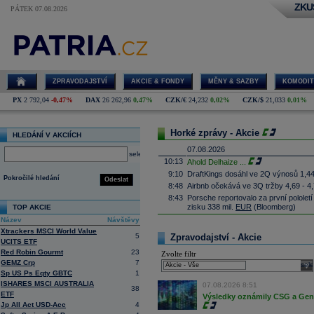
ZKU
PÁTEK 07.08.2026
ZPRAVODAJSTVÍ
AKCIE & FONDY
MĚNY & SAZBY
KOMODIT
PX
2 792,04
-0,47%
DAX
26 262,96
0,47%
CZK/€
24,232
0,02%
CZK/$
21,033
0,01%
Horké zprávy - Akcie
HLEDÁNÍ V AKCIÍCH
07.08.2026
select
10:13
Ahold Delhaize
...
9:10
DraftKings dosáhl ve 2Q výnosů 1,4
Pokročilé hledání
Odeslat
8:48
Airbnb očekává ve 3Q tržby 4,69 - 4
8:43
Porsche reportovalo za první pololetí
zisku 338 mil.
EUR
(Bloomberg)
TOP AKCIE
8:37
Akcie Fujifilm klesají o více než 18 
Název
Návštěvy
listing této části
(Bloomberg)
Xtrackers MSCI World Value
5
Zpravodajství - Akcie
8:35
Německá pojišťovací společnost
Alli
UCITS ETF
10,6 procenta na rekordních 4,87 mil
Red Robin Gourmt
23
Zvolte filtr
8:25
Největší polská petrochemická skupin
GEMZ Crp
7
sele
čistý zisk na 15,87 miliardy zlotých 
Sp US Ps Eqty GBTC
1
8:17
Soud v americkém státě Nové Mexiko v
ISHARES MSCI AUSTRALIA
07.08.2026 8:51
38
zaplatit 567 milionů
dolarů
(téměř 12 m
ETF
Výsledky oznámily CSG a Gen D
lidem. Dále firmě nařídil, aby změnila
Jp All Act USD-Acc
4
státě (ČTK)