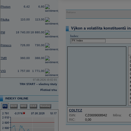
-2,73
Photon
6,42
6,60
Reklama
0,00
Pilulka
110,00
113,00
Výkon a volatilita konstituentů i
0,53
PM
18 740,00
18 880,00
Index:
0,00
Primoco
726,00
730,00
0,00
TMR
360,00
388,00
-1,56
VIG
1 757,00
1 771,00
07.08.2026 10:02:01
TRH START – všechny tituly
Přehled trhu
INDEXY ONLINE
PX
BUX
WIG
DAX
Nasdaq
COLTCZ
ISIN:
CZ0009008942
Měna:
RIC:
0,00