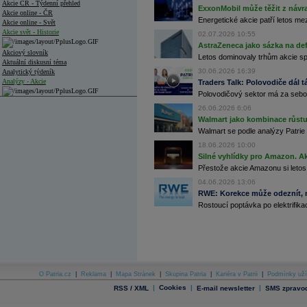
Akcie ČR - Týdenní přehled
ExxonMobil může těžit z návrat
Akcie online - ČR
Energetické akcie patří letos me
Akcie online - Svět
Akcie svět - Historie
02.07.2026 10:55
AstraZeneca jako sázka na de
Akciový slovník
Letos dominovaly trhům akcie spoj
Aktuální diskusní téma
30.06.2026 16:39
Analytický týdeník
Analýzy - Akcie
Traders Talk: Polovodiče dál tá
Polovodičový sektor má za sebou
Analýzy společností - ČR
26.06.2026 6:06
Walmart jako kombinace růstu 
Analýzy společností - Střední Evropa
Walmart se podle analýzy Patrie 
Analýzy společností - Svět
18.06.2026 10:00
Silné vyhlídky pro Amazon. Ak
Ankety a diskuze
Přestože akcie Amazonu si letos
Archiv - Analýzy online
04.06.2026 13:06
Archiv - Deník událostí
RWE: Korekce může odeznít, n
Archiv - Flash analýzy (svět)
Rostoucí poptávka po elektrifikac
Archiv - Globální makroekonomické přehledy
Archiv - Horké Zprávy
Archiv - Kalendář událostí
Archiv - Měnová politika
O Patria.cz
|
Reklama
|
Mapa Stránek
|
Skupina Patria
|
Kariéra v Patrii
|
Podmínky uží
|
Cookies
|
|
RSS / XML
E-mail newsletter
SMS zpravod
Archiv - Měsíční makroekonomické přehledy
Archiv - Souhrnné zprávy o vývoji ČR