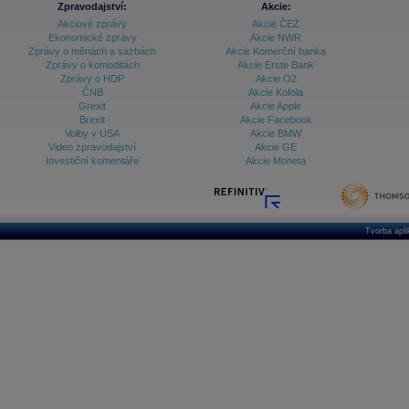
Zpravodajství:
Akcie:
Akciové zprávy
Akcie ČEZ
Archiv - Treasury alerty
Ekonomické zprávy
Akcie NWR
Zprávy o měnách a sazbách
Akcie Komerční banka
Archiv - Vývoj české koruny
Zprávy o komoditách
Akcie Erste Bank
Zprávy o HDP
Akcie O2
Archiv analýz - Makroukazatele
ČNB
Akcie Kofola
Grexit
Akcie Apple
Cenové indexy
Cenový kalkulátor
Brexit
Akcie Facebook
Ceny průmyslových výrobců - Data a prognózy
Volby v USA
Akcie BMW
(ČR)
Video zpravodajství
Akcie GE
Ceny průmyslových výrobců - Graf (ČR)
Investiční komentáře
Akcie Moneta
Ceny průmyslových výrobců - Kalendář (ČR)
Ceny průmyslových výrobců - Zpravodajství
CORPORATE WEB SOLUTION
DATA EXPORT
Databanka - Akcie
Tvorba apl
Databanka - Ceny
Databanka - Ekonomický růst
Databanka - Indexy
Databanka - Měnové kurzy
Databanka - Trh práce
Databanka - Úrokové sazby