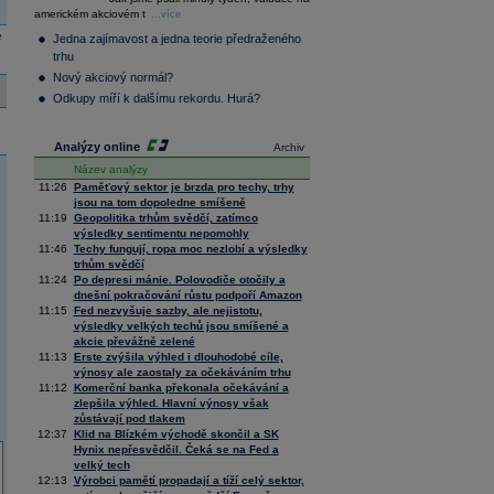
36 093,28
-0,15
americkém akciovém t
Composite
...více
Index
e
Jedna zajímavost a jedna teorie předraženého
XETRA
trhu
Tecdax
4 000,99
1,37
Nový akciový normál?
Performance
index
Odkupy míří k dalšímu rekordu. Hurá?
Analýzy online
Archiv
Název analýzy
11:26
Paměťový sektor je brzda pro techy, trhy
jsou na tom dopoledne smíšeně
11:19
Geopolitika trhům svědčí, zatímco
výsledky sentimentu nepomohly
11:46
Techy fungují, ropa moc nezlobí a výsledky
trhům svědčí
11:24
Po depresi mánie. Polovodiče otočily a
dnešní pokračování růstu podpoří Amazon
11:15
Fed nezvyšuje sazby, ale nejistotu,
výsledky velkých techů jsou smíšené a
akcie převážně zelené
11:13
Erste zvýšila výhled i dlouhodobé cíle,
výnosy ale zaostaly za očekáváním trhu
11:12
Komerční banka překonala očekávání a
zlepšila výhled. Hlavní výnosy však
zůstávají pod tlakem
12:37
Klid na Blízkém východě skončil a SK
Hynix nepřesvědčil. Čeká se na Fed a
velký tech
12:13
Výrobci pamětí propadají a tíží celý sektor,