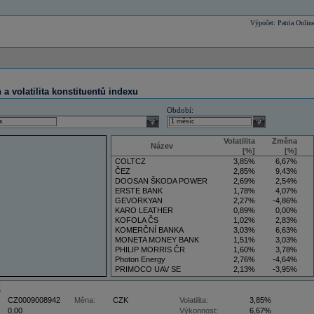
Výpočet: Patria Onlin
a volatilita konstituentů indexu
Období:
select
select
Volatilita
Změna
Název
[%]
[%]
COLTCZ
3,85%
6,67%
ČEZ
2,85%
9,43%
DOOSAN ŠKODA POWER
2,69%
2,54%
ERSTE BANK
1,78%
4,07%
GEVORKYAN
2,27%
-4,86%
KARO LEATHER
0,89%
0,00%
KOFOLA ČS
1,02%
2,83%
KOMERČNÍ BANKA
3,03%
6,63%
MONETA MONEY BANK
1,51%
3,03%
PHILIP MORRIS ČR
1,60%
3,78%
Photon Energy
2,76%
-4,64%
PRIMOCO UAV SE
2,13%
-3,95%
VIG
3,50%
5,88%
Z
CZ0009008942
Měna:
CZK
Volatilita:
3,85%
0,00
Výkonnost:
6,67%