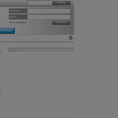
Hledej
Uživatel:
Heslo:
Nová registrace
Přihlásit
E PATRIA
Reklama
m