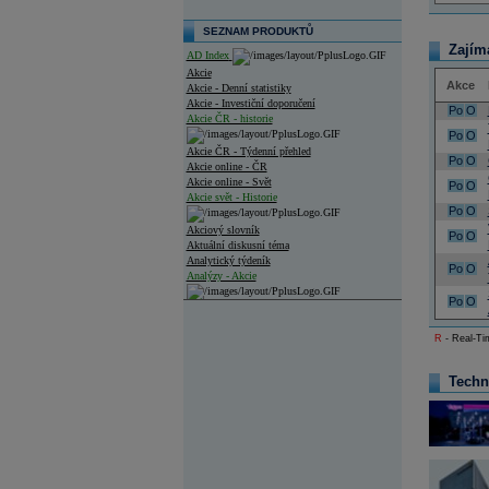
SEZNAM PRODUKTŮ
Zajím
AD Index
Akcie
Akce
Akcie - Denní statistiky
Akcie - Investiční doporučení
Po
O
Akcie ČR - historie
Po
O
Akcie ČR - Týdenní přehled
Po
O
Akcie online - ČR
Akcie online - Svět
Po
O
Akcie svět - Historie
Po
O
Akciový slovník
Po
O
Aktuální diskusní téma
Analytický týdeník
Po
O
Analýzy - Akcie
Po
O
Analýzy společností - ČR
R
- Real-Tim
Analýzy společností - Střední Evropa
Analýzy společností - Svět
Techn
Ankety a diskuze
Archiv - Analýzy online
Archiv - Deník událostí
Archiv - Flash analýzy (svět)