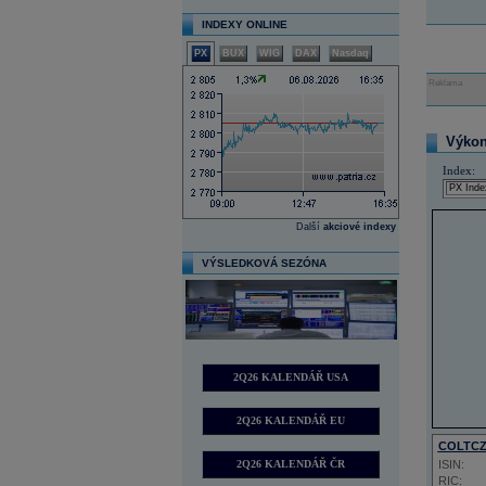
INDEXY ONLINE
PX
BUX
WIG
DAX
Nasdaq
Reklama
Výkon 
Index:
Další
akciové indexy
VÝSLEDKOVÁ SEZÓNA
2Q26 KALENDÁŘ USA
2Q26 KALENDÁŘ EU
COLTC
2Q26 KALENDÁŘ ČR
ISIN:
RIC: