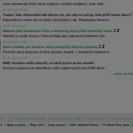
Letos dominovaly trhům akcie spojené s umělou inteligencí, a tak stále...
30.06.2026 16:39
Traders Talk: Polovodiče dál táhnou trh, ale rally se zužuje. Kde ještě hledat šanci?
Polovodičový sektor má za sebou mimořádnou rally. Philadelphia Semicon...
26.06.2026 6:06
Walmart jako kombinace růstu a defenzivy, které přeje technický obraz
Walmart se podle analýzy Patrie profiluje jako zajímavá kombinace růst...
18.06.2026 10:00
Silné vyhlídky pro Amazon. Akcii podepřely klíčové supporty
Přestože akcie Amazonu si letos nevedou špatně, v posledních týdnech d...
04.06.2026 13:06
RWE: Korekce může odeznít, na silné pozici se nic nemění
Rostoucí poptávka po elektrifikaci může zajistit společnosti RWE dlouh...
… další zpráv
ek
|
|
|
Podmínky užívání stránek
|
Ochrana osobních údajů
|
Pravidla diskuse
|
Investiční disclaim
es
|
|
|
|
|
Moje e-maily
Moje sms
Data export
PDA / Mobilní Patria
R
=
Real-Time data
|