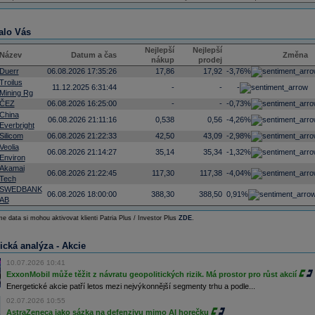
alo Vás
Nejlepší
Nejlepší
Název
Datum a čas
Změna
nákup
prodej
Duerr
06.08.2026 17:35:26
17,86
17,92
-3,76%
Troilus
11.12.2025 6:31:44
-
-
-
Mining Rg
ČEZ
06.08.2026 16:25:00
-
-
-0,73%
China
06.08.2026 21:11:16
0,538
0,56
-4,26%
Everbright
Silicom
06.08.2026 21:22:33
42,50
43,09
-2,98%
Veolia
06.08.2026 21:14:27
35,14
35,34
-1,32%
Environ
Akamai
06.08.2026 21:22:45
117,30
117,38
-4,04%
Tech
SWEDBANK
06.08.2026 18:00:00
388,30
388,50
0,91%
AB
e data si mohou aktivovat klienti Patria Plus / Investor Plus
ZDE
.
ická analýza - Akcie
10.07.2026 10:41
ExxonMobil může těžit z návratu geopolitických rizik. Má prostor pro růst akcií
Energetické akcie patří letos mezi nejvýkonnější segmenty trhu a podle...
02.07.2026 10:55
AstraZeneca jako sázka na defenzivu mimo AI horečku