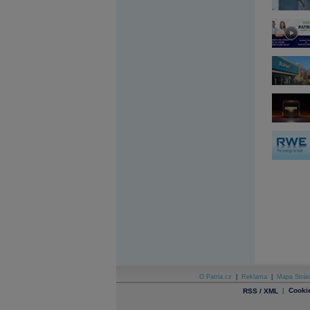
Archiv - Globální makroekonomické přehledy
Archiv - Horké Zprávy
Archiv - Kalendář událostí
Archiv - Měnová politika
Archiv - Měsíční makroekonomické přehledy
Archiv - Souhrnné zprávy o vývoji ČR
Archiv - Treasury alerty
Archiv - Vývoj české koruny
Archiv analýz - Makroukazatele
Cenové indexy
Cenový kalkulátor
Ceny průmyslových výrobců - Data a prognózy
(ČR)
Ceny průmyslových výrobců - Graf (ČR)
Ceny průmyslových výrobců - Kalendář (ČR)
Ceny průmyslových výrobců - Zpravodajství
CORPORATE WEB SOLUTION
DATA EXPORT
Databanka - Akcie
O Patria.cz
|
Reklama
|
Mapa Strán
Databanka - Ceny
|
Cooki
RSS / XML
Databanka - Ekonomický růst