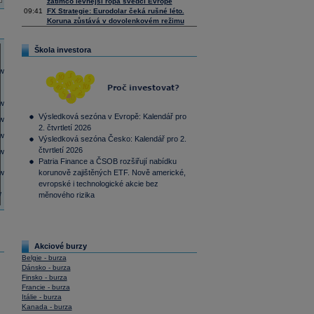
zatímco levnější ropa svědčí Evropě
09:41
FX Strategie: Eurodolar čeká rušné léto.
Koruna zůstává v dovolenkovém režimu
Škola investora
Výsledková sezóna v Evropě: Kalendář pro
2. čtvrtletí 2026
Výsledková sezóna Česko: Kalendář pro 2.
čtvrtletí 2026
Patria Finance a ČSOB rozšiřují nabídku
korunově zajištěných ETF. Nově americké,
evropské i technologické akcie bez
měnového rizika
Akciové burzy
Belgie - burza
Dánsko - burza
Finsko - burza
Francie - burza
Itálie - burza
Kanada - burza