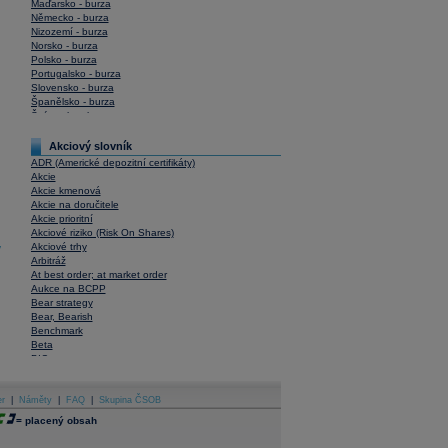
Maďarsko - burza
Německo - burza
Nizozemí - burza
Norsko - burza
Polsko - burza
Portugalsko - burza
Slovensko - burza
Španělsko - burza
Švýcarsko - burza
USA - burza
Akciový slovník
ADR (Americké depozitní certifikáty)
Akcie
Akcie kmenová
Akcie na doručitele
Akcie prioritní
Akciové riziko (Risk On Shares)
Akciové trhy
y
Arbitráž
At best order; at market order
Aukce na BCPP
Bear strategy
Bear, Bearish
Benchmark
Beta
BIC
Blokové obchody
Blue chips
er
|
Náměty
Bonita
|
FAQ
|
Skupina ČSOB
Book To Bill Ratio
=
placený obsah
Book Value
Bookbuilding