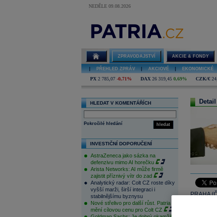
NEDĚLE 09.08.2026
ZPRAVODAJSTVÍ
AKCIE & FONDY
|
PŘEHLED ZPRÁV
|
AKCIOVÉ
|
EKONOMICKÉ
PX
2 785,07
-0,71%
DAX
26 319,45
0,69%
CZK/€
24
Detail
HLEDAT V KOMENTÁŘÍCH
Pokročilé hledání
hledat
INVESTIČNÍ DOPORUČENÍ
AstraZeneca jako sázka na
defenzivu mimo AI horečku
Arista Networks: AI může firmě
zajistit příznivý vítr do zad
Analytický radar: Colt CZ roste díky
vyšší marži, širší integraci i
PRAHA (ČI
stabilnějšímu byznysu
Nové střelivo pro další růst. Patria
Benson Oa
mění cílovou cenu pro Colt CZ
biocidních
Goldman Sachs: Je dobrý okamžik