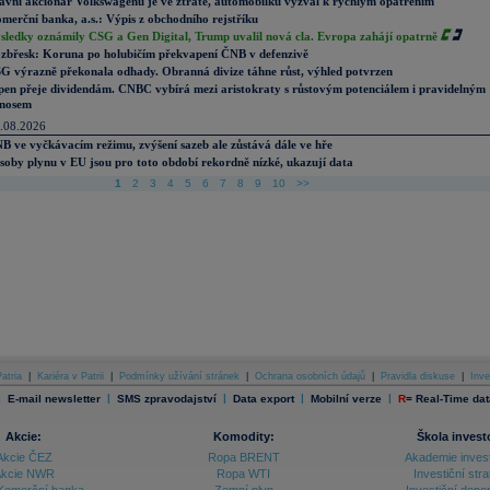
avní akcionář Volkswagenu je ve ztrátě, automobilku vyzval k rychlým opatřením
merční banka, a.s.: Výpis z obchodního rejstříku
sledky oznámily CSG a Gen Digital, Trump uvalil nová cla. Evropa zahájí opatrně
zbřesk: Koruna po holubičím překvapení ČNB v defenzivě
G výrazně překonala odhady. Obranná divize táhne růst, výhled potvrzen
pen přeje dividendám. CNBC vybírá mezi aristokraty s růstovým potenciálem i pravidelným
nosem
.08.2026
B ve vyčkávacím režimu, zvýšení sazeb ale zůstává dále ve hře
soby plynu v EU jsou pro toto období rekordně nízké, ukazují data
1
2
3
4
5
6
7
8
9
10
>>
atria
|
Kariéra v Patrii
|
Podmínky užívání stránek
|
Ochrana osobních údajů
|
Pravidla diskuse
|
Inve
|
|
|
|
|
E-mail newsletter
SMS zpravodajství
Data export
Mobilní verze
R
=
Real-Time dat
Akcie:
Komodity:
Škola invest
Akcie ČEZ
Ropa BRENT
Akademie inves
kcie NWR
Ropa WTI
Investiční stra