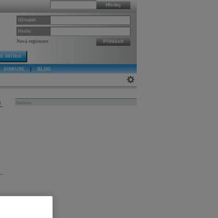
Hledej
Uživatel:
Heslo:
Nová registrace
Přihlásit
E PATRIA
DISKUSE
|
BLOG
j
Reklama