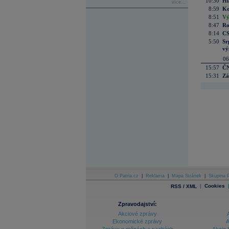
10:30
Hl
více...
8:59
Ko
8:51
Vý
8:47
Ro
8:14
CS
5:50
Sr
vý
06
15:57
ČN
15:31
Zá
O Patria.cz
|
Reklama
|
Mapa Stránek
|
Skupina P
|
Cookies
RSS / XML
Zpravodajství:
Akciové zprávy
Ekonomické zprávy
A