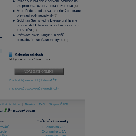
Inflace v eurozóně v červenci vzrostla na
2,9 procenta, uvedl v odhadu Eurostat
(5)
Akce Fedu se odsouvá, americký trh práce
překvapil opět negativně
(1)
Goldman Sachs vidí v Evropě přehlížené
příležitosti. U dvou akcií očekává více než
100% růst
(1)
Prémiové akcie, Mag495 a další
pokračování současného cyklu
(1)
Kalendář událostí
Nebyla nalezena žádná data
UDÁLOSTI ONLINE
Dlouhodobý ekonomický kalendář ČR
Dlouhodobý ekonomický kalendář Svět
stiční disclaimer
|
Náměty
|
FAQ
|
Skupina ČSOB
a
|
=
placený obsah
ora:
Světové ekonomiky:
tování
Ekonomika ČR
tegie
Ekonomika USA