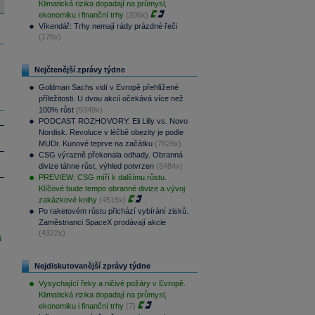
Klimatická rizika dopadají na průmysl,
ekonomiku i finanční trhy
(206x)
Víkendář: Trhy nemají rády prázdné řeči
(178x)
Nejčtenější zprávy týdne
Goldman Sachs vidí v Evropě přehlížené
příležitosti. U dvou akcií očekává více než
100% růst
(9349x)
PODCAST ROZHOVORY: Eli Lilly vs. Novo
Nordisk. Revoluce v léčbě obezity je podle
MUDr. Kunové teprve na začátku
(7829x)
CSG výrazně překonala odhady. Obranná
divize táhne růst, výhled potvrzen
(5484x)
PREVIEW: CSG míří k dalšímu růstu.
Klíčové bude tempo obranné divize a vývoj
zakázkové knihy
(4515x)
Po raketovém růstu přichází vybírání zisků.
Zaměstnanci SpaceX prodávají akcie
(4322x)
i
Nejdiskutovanější zprávy týdne
Vysychající řeky a ničivé požáry v Evropě.
Klimatická rizika dopadají na průmysl,
ekonomiku i finanční trhy
(7)