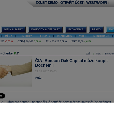
ZKUSIT DEMO
OTEVŘÍT ÚČET
WEBTRADER
|
|
|
MĚNY & SAZBY
KOMODITY & DERIVÁTY
EKONOMIKA
PRÁVO
MOJ
|
MĚNY
|
KOMODITY
|
SLOUPKY
|
ROZHOVORY
|
VIDEO
|
MONITORING
|
,232
-0,02%
CZK/$
20,966
0,00%
AU
4 339,26
0,00%
BRT
83,08
4,61%
 - články
Zpět
Tisk
Diskutu
|
|
ČIA: Benson Oak Capital může koupit
Bochemii
21.09.2007 15:03
Autor:
A) - Úřad pro ochranu hospodářské soutěže povolil české investiční společnosti
k Capital koupi společnosti Bochemie, výrobce čistících, dezinfekčních a
 prostředků. Podrobnosti transakce společnosti nezveřejnily.