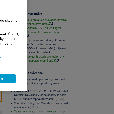
Související komentáře
pro skupinu
Závěr týdne je pro akcie převážně pozitivní
při vyčkávání na nová data
Výsledky oznámily CSG a Gen Digital,
Trump uvalil nová cla. Evropa zahájí
ránek ČSOB,
opatrně
kytnout co
CSG výrazně překonala odhady. Obranná
innost a
divize táhne růst, výhled potvrzen
Skupina ČSOB v 1. pololetí: Velký zájem o
financování vlastního bydlení
a
Paměťový sektor je brzda pro techy, trhy
jsou na tom dopoledne smíšeně
Nejčtenější zprávy dne
ím
Po raketovém růstu přichází vybírání zisků.
Zaměstnanci SpaceX prodávají akcie
(480x)
PODCAST ROZHOVORY: Eli Lilly vs. Novo
Nordisk. Revoluce v léčbě obezity je podle
MUDr. Kunové teprve na začátku
(422x)
Víkendář: Nebojte se, Warsh ve skutečnosti
nemá velení
(330x)
Vysychající řeky a ničivé požáry v Evropě.