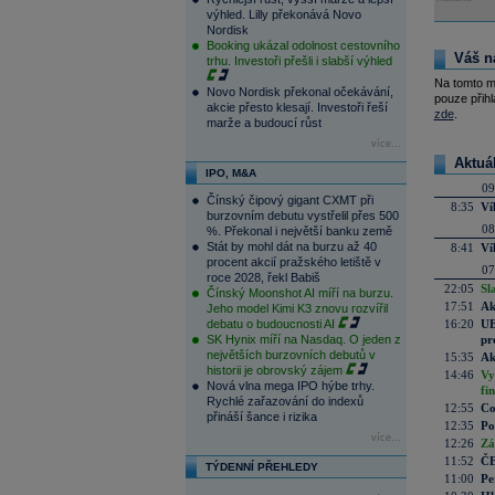
výhled. Lilly překonává Novo
Nordisk
Booking ukázal odolnost cestovního
Váš n
trhu. Investoři přešli i slabší výhled
Na tomto m
Novo Nordisk překonal očekávání,
pouze přihl
akcie přesto klesají. Investoři řeší
zde
.
marže a budoucí růst
více...
Aktuá
IPO, M&A
09
Čínský čipový gigant CXMT při
8:35
Ví
burzovním debutu vystřelil přes 500
08
%. Překonal i největší banku země
Stát by mohl dát na burzu až 40
8:41
Ví
procent akcií pražského letiště v
07
roce 2028, řekl Babiš
22:05
Sl
Čínský Moonshot AI míří na burzu.
17:51
Ak
Jeho model Kimi K3 znovu rozvířil
debatu o budoucnosti AI
16:20
UE
SK Hynix míří na Nasdaq. O jeden z
pr
největších burzovních debutů v
15:35
Ak
historii je obrovský zájem
14:46
Vy
Nová vlna mega IPO hýbe trhy.
fi
Rychlé zařazování do indexů
12:55
Co
přináší šance i rizika
12:35
Po
více...
12:26
Zá
11:52
ČE
TÝDENNÍ PŘEHLEDY
11:00
Pe