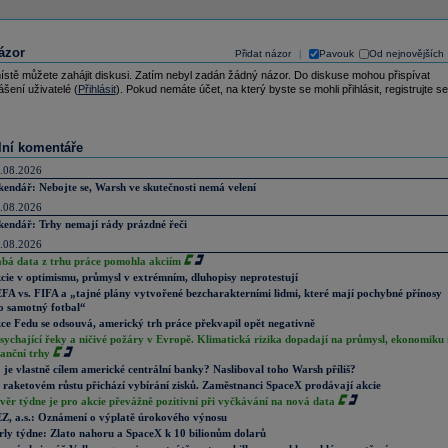
ázor
Přidat názor
Pavouk
Od nejnovějších
|
ístě můžete zahájit diskusi. Zatím nebyl zadán žádný názor. Do diskuse mohou přispívat
ášení uživatelé (
Přihlásit
). Pokud nemáte účet, na který byste se mohli přihlásit, registrujte se
lní komentáře
.08.2026
kendář: Nebojte se, Warsh ve skutečnosti nemá velení
.08.2026
kendář: Trhy nemají rády prázdné řeči
.08.2026
abá data z trhu práce pomohla akciím
cie v optimismu, průmysl v extrémním, dluhopisy neprotestují
FA vs. FIFA a „tajné plány vytvořené bezcharakterními lidmi, které mají pochybné přínosy
o samotný fotbal“
ce Fedu se odsouvá, americký trh práce překvapil opět negativně
sychající řeky a ničivé požáry v Evropě. Klimatická rizika dopadají na průmysl, ekonomiku 
nanční trhy
 je vlastně cílem americké centrální banky? Nasliboval toho Warsh příliš?
 raketovém růstu přichází vybírání zisků. Zaměstnanci SpaceX prodávají akcie
věr týdne je pro akcie převážně pozitivní při vyčkávání na nová data
Z, a.s.: Oznámení o výplatě úrokového výnosu
rly týdne: Zlato nahoru a SpaceX k 10 bilionům dolarů