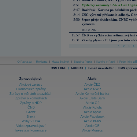
8:59
Komerční banka, a.s.: Výpis z obchod
8:51
Výsledky oznámily CSG a Gen Digital
8:47
Rozbřesk: Koruna po holubičím přek
8:14
CSG výrazně překonala odhady. Obran
5:50
Srpen přeje dividendám. CNBC vybírá
výnosem
06.08.2026
15:57
ČNB ve vyčkávacím režimu, zvýšení s
15:31
Zásoby plynu v EU jsou pro toto obdo
1
2
3
4
O Patria.cz
|
Reklama
|
Mapa Stránek
|
Skupina Patria
|
Kariéra v Patrii
|
Podmínky uží
|
Cookies
|
|
RSS / XML
E-mail newsletter
SMS zpravod
Zpravodajství:
Akcie:
Akciové zprávy
Akcie ČEZ
Ekonomické zprávy
Akcie NWR
Zprávy o měnách a sazbách
Akcie Komerční banka
Zprávy o komoditách
Akcie Erste Bank
Zprávy o HDP
Akcie O2
ČNB
Akcie Kofola
Grexit
Akcie Apple
Brexit
Akcie Facebook
Volby v USA
Akcie BMW
Video zpravodajství
Akcie GE
Investiční komentáře
Akcie Moneta