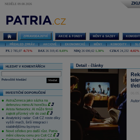
ZKU
NEDĚLE 09.08.2026
ZPRAVODAJSTVÍ
AKCIE & FONDY
MĚNY & SAZBY
KOMODIT
|
PŘEHLED ZPRÁV
|
AKCIOVÉ
|
EKONOMICKÉ
|
MĚNY
|
KOMODITY
|
SL
PX
2 785,07
-0,71%
DAX
26 319,45
0,69%
NDQ
26 690,62
1,30%
CZK/€
24,232
-0,02%
Detail - články
HLEDAT V KOMENTÁŘÍCH
Rekl
tele
Pokročilé hledání
hledat
třet
INVESTIČNÍ DOPORUČENÍ
06.05
AstraZeneca jako sázka na
Autor
defenzivu mimo AI horečku
Arista Networks: AI může firmě
zajistit příznivý vítr do zad
Analytický radar: Colt CZ roste díky
vyšší marži, širší integraci i
stabilnějšímu byznysu
Nové střelivo pro další růst. Patria
mění cílovou cenu pro Colt CZ
Goldman Sachs: Je dobrý okamžik