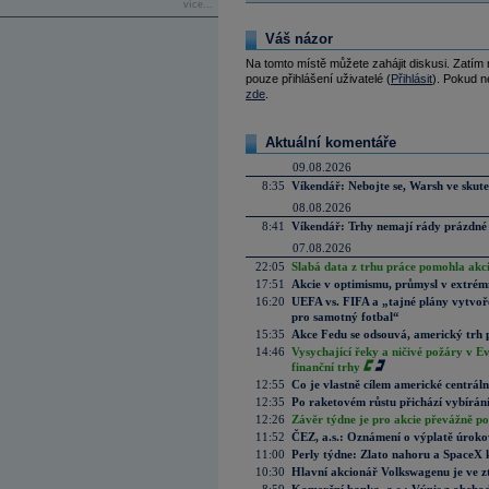
více...
Váš názor
Na tomto místě můžete zahájit diskusi. Zatím
pouze přihlášení uživatelé (
Přihlásit
). Pokud ne
zde
.
Aktuální komentáře
09.08.2026
8:35
Víkendář: Nebojte se, Warsh ve skute
08.08.2026
8:41
Víkendář: Trhy nemají rády prázdné 
07.08.2026
22:05
Slabá data z trhu práce pomohla akc
17:51
Akcie v optimismu, průmysl v extrémn
16:20
UEFA vs. FIFA a „tajné plány vytvoř
pro samotný fotbal“
15:35
Akce Fedu se odsouvá, americký trh 
14:46
Vysychající řeky a ničivé požáry v E
finanční trhy
12:55
Co je vlastně cílem americké centrál
12:35
Po raketovém růstu přichází vybírán
12:26
Závěr týdne je pro akcie převážně po
11:52
ČEZ, a.s.: Oznámení o výplatě úrok
11:00
Perly týdne: Zlato nahoru a SpaceX 
10:30
Hlavní akcionář Volkswagenu je ve z