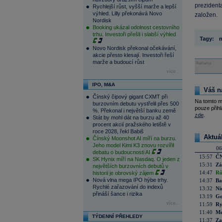
prezident
Rychlejší růst, vyšší marže a lepší
výhled. Lilly překonává Novo
založen.
Nordisk
Booking ukázal odolnost cestovního
trhu. Investoři přešli i slabší výhled
Tagy:
n
Novo Nordisk překonal očekávání,
akcie přesto klesají. Investoři řeší
marže a budoucí růst
Reklama
více...
IPO, M&A
Váš n
Čínský čipový gigant CXMT při
Na tomto m
burzovním debutu vystřelil přes 500
pouze přihl
%. Překonal i největší banku země
zde
.
Stát by mohl dát na burzu až 40
procent akcií pražského letiště v
roce 2028, řekl Babiš
Aktuá
Čínský Moonshot AI míří na burzu.
Jeho model Kimi K3 znovu rozvířil
06
debatu o budoucnosti AI
15:57
ČN
SK Hynix míří na Nasdaq. O jeden z
15:31
Zá
největších burzovních debutů v
14:47
Rů
historii je obrovský zájem
Nová vlna mega IPO hýbe trhy.
14:37
Ba
Rychlé zařazování do indexů
13:32
Ni
přináší šance i rizika
13:19
Go
více...
11:59
Ry
11:40
Me
TÝDENNÍ PŘEHLEDY
11:37
Za