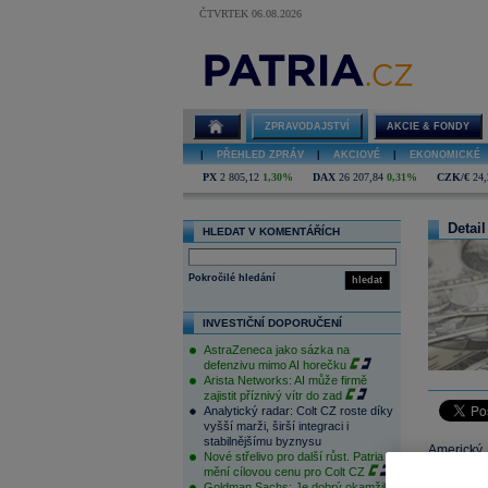
ČTVRTEK 06.08.2026
ZPRAVODAJSTVÍ
AKCIE & FONDY
|
PŘEHLED ZPRÁV
|
AKCIOVÉ
|
EKONOMICKÉ
PX
2 805,12
1,30%
DAX
26 207,84
0,31%
CZK/€
24,
Detail
HLEDAT V KOMENTÁŘÍCH
Pokročilé hledání
hledat
INVESTIČNÍ DOPORUČENÍ
AstraZeneca jako sázka na
defenzivu mimo AI horečku
Arista Networks: AI může firmě
zajistit příznivý vítr do zad
Analytický radar: Colt CZ roste díky
vyšší marži, širší integraci i
stabilnějšímu byznysu
Americký 
Nové střelivo pro další růst. Patria
pro krytí 
mění cílovou cenu pro Colt CZ
Goldman Sachs: Je dobrý okamžik