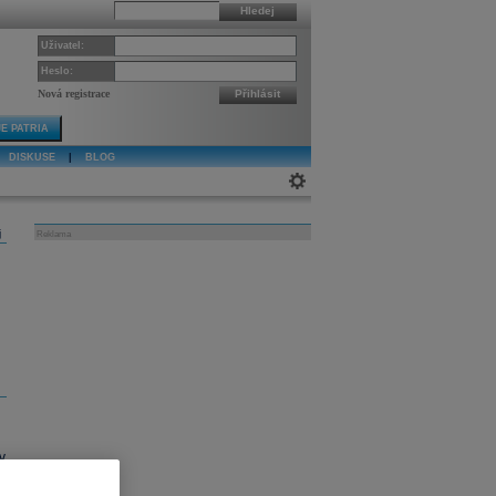
Hledej
Uživatel:
Heslo:
Nová registrace
Přihlásit
E PATRIA
DISKUSE
|
BLOG
j
Reklama
v
k
.