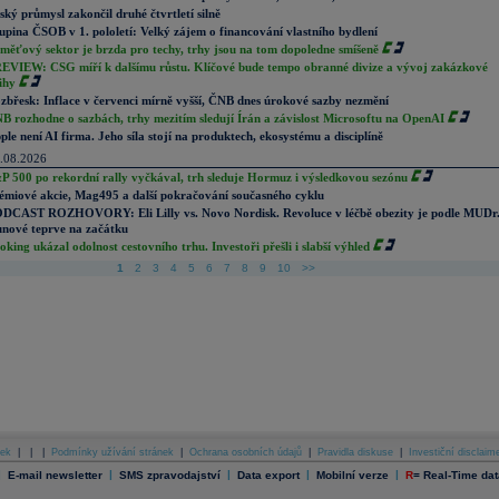
ský průmysl zakončil druhé čtvrtletí silně
upina ČSOB v 1. pololetí: Velký zájem o financování vlastního bydlení
měťový sektor je brzda pro techy, trhy jsou na tom dopoledne smíšeně
EVIEW: CSG míří k dalšímu růstu. Klíčové bude tempo obranné divize a vývoj zakázkové
ihy
zbřesk: Inflace v červenci mírně vyšší, ČNB dnes úrokové sazby nezmění
B rozhodne o sazbách, trhy mezitím sledují Írán a závislost Microsoftu na OpenAI
ple není AI firma. Jeho síla stojí na produktech, ekosystému a disciplíně
.08.2026
P 500 po rekordní rally vyčkával, trh sleduje Hormuz i výsledkovou sezónu
émiové akcie, Mag495 a další pokračování současného cyklu
DCAST ROZHOVORY: Eli Lilly vs. Novo Nordisk. Revoluce v léčbě obezity je podle MUDr
nové teprve na začátku
oking ukázal odolnost cestovního trhu. Investoři přešli i slabší výhled
1
2
3
4
5
6
7
8
9
10
>>
ek
|
|
|
Podmínky užívání stránek
|
Ochrana osobních údajů
|
Pravidla diskuse
|
Investiční disclaim
|
|
|
|
|
E-mail newsletter
SMS zpravodajství
Data export
Mobilní verze
R
=
Real-Time dat