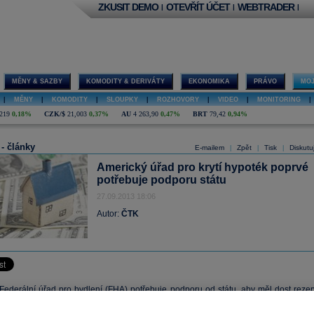
ZKUSIT DEMO
OTEVŘÍT ÚČET
WEBTRADER
|
|
|
MĚNY & SAZBY
KOMODITY & DERIVÁTY
EKONOMIKA
PRÁVO
MOJ
|
MĚNY
|
KOMODITY
|
SLOUPKY
|
ROZHOVORY
|
VIDEO
|
MONITORING
|
219
0,18%
CZK/$
21,003
0,37%
AU
4 263,90
0,47%
BRT
79,42
0,94%
 - články
E-mailem
Zpět
Tisk
Diskutu
|
|
|
Americký úřad pro krytí hypoték poprvé
potřebuje podporu státu
27.09.2013 18:06
Autor:
ČTK
Federální úřad pro bydlení (FHA) potřebuje podporu od státu, aby měl dost rezer
předpokládaných ztrát. Oznámil to dnes úřad, který je vládním pojistitelem
hypoté