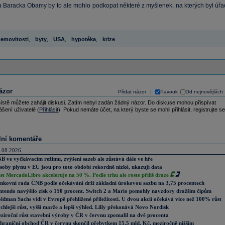
a Baracka Obamy by to ale mohlo podkopat některé z myšlenek, na kterých byl úřa
emovitosti
,
byty
,
USA
,
hypotéka
,
krize
ázor
Přidat názor
Pavouk
Od nejnovějších
|
ístě můžete zahájit diskusi. Zatím nebyl zadán žádný názor. Do diskuse mohou přispívat
ášení uživatelé (
Přihlásit
). Pokud nemáte účet, na který byste se mohli přihlásit, registrujte se
lní komentáře
.08.2026
B ve vyčkávacím režimu, zvýšení sazeb ale zůstává dále ve hře
soby plynu v EU jsou pro toto období rekordně nízké, ukazují data
st MercadoLibre akceleruje na 50 %. Podle trhu ale roste příliš draze
nkovní rada ČNB podle očekávání drží základní úrokovou sazbu na 3,75 procentech
ntendo navýšilo zisk o 150 procent. Switch 2 a Mario pomohly navzdory dražším čipům
ldman Sachs vidí v Evropě přehlížené příležitosti. U dvou akcií očekává více než 100% růst
chlejší růst, vyšší marže a lepší výhled. Lilly překonává Novo Nordisk
ziroční růst stavební výroby v ČR v červnu zpomalil na dvě procenta
hraniční obchod ČR v červnu skončil přebytkem 15,5 mld. Kč, meziročně nižším