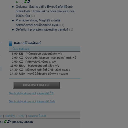
AI
(2)
Goldman Sachs vidí v Evropě přehlížené
příležitosti. U dvou akcií očekává více než
100% růst
(1)
Prémiové akcie, Mag495 a další
pokračování současného cyklu
(1)
Definitivní proražení stoletého trendu?
(1)
Kalendář událostí
Čas
Událost
8:00
DE - Průmyslové objednávky, y/y
.
9:00
CZ - Obchodní bilance - nár. pojetí, mld. Kč
9:00
CZ - Průmyslová výroba, y/y
11:00
EMU - Maloobchodní tržby, y/y
14:30
CZ - Měnové jednání ČNB, zákl. sazba
14:30
USA - Nové žádosti o dávky v nezam.
UDÁLOSTI ONLINE
Dlouhodobý ekonomický kalendář ČR
Dlouhodobý ekonomický kalendář Svět
er
|
Náměty
|
FAQ
|
Skupina ČSOB
a
|
=
placený obsah