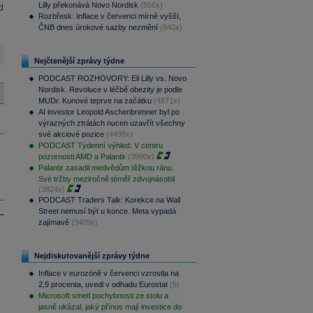
Lilly překonává Novo Nordisk
(866x)
d
Rozbřesk: Inflace v červenci mírně vyšší,
ČNB dnes úrokové sazby nezmění
(840x)
Nejčtenější zprávy týdne
PODCAST ROZHOVORY: Eli Lilly vs. Novo
Nordisk. Revoluce v léčbě obezity je podle
MUDr. Kunové teprve na začátku
(4871x)
AI investor Leopold Aschenbrenner byl po
výrazných ztrátách nucen uzavřít všechny
své akciové pozice
(4499x)
PODCAST Týdenní výhled: V centru
pozornosti AMD a Palantir
(3990x)
Palantir zasadil medvědům těžkou ránu.
Své tržby meziročně téměř zdvojnásobil
(3824x)
PODCAST Traders Talk: Korekce na Wall
Street nemusí být u konce. Meta vypadá
zajímavě
(3409x)
Nejdiskutovanější zprávy týdne
Inflace v eurozóně v červenci vzrostla na
2,9 procenta, uvedl v odhadu Eurostat
(5)
Microsoft smetl pochybnosti ze stolu a
jasně ukázal, jaký přínos mají investice do