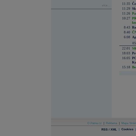
11:35
Če
více...
11:29
Sk
11:26
Pa
10:27
PR
kn
8:43
Ro
8:40
ČN
6:08
Ap
05
22:01
S&
18:03
Pr
16:05
PO
Ku
15:18
Bo
O Patria.cz
|
Reklama
|
Mapa Strán
|
Cookies
RSS / XML