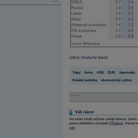
více...
(Zdroj: Deutsche Bank)
Tagy:
forex
,
USD
,
EUR
,
Japonsko
,
fiskální politika
,
ekonomický cyklus
Reklama
Váš názor
Na tomto místě můžete zahájit diskusi. Zatím
pouze přihlášení uživatelé (
Přihlásit
). Pokud ne
zde
.