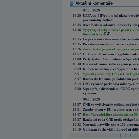
Aktuální komentáře
07.08.2026
16:20
UEFA vs. FIFA a „tajné plány vytvoř
pro samotný fotbal“
15:35
Akce Fedu se odsouvá, americký trh 
14:46
Vysychající řeky a ničivé požáry v E
finanční trhy
12:55
Co je vlastně cílem americké centrál
12:35
Po raketovém růstu přichází vybírán
12:26
Závěr týdne je pro akcie převážně po
11:52
ČEZ, a.s.: Oznámení o výplatě úrok
11:00
Perly týdne: Zlato nahoru a SpaceX 
10:30
Hlavní akcionář Volkswagenu je ve z
8:59
Komerční banka, a.s.: Výpis z obchod
8:51
Výsledky oznámily CSG a Gen Digital
8:47
Rozbřesk: Koruna po holubičím přek
8:14
CSG výrazně překonala odhady. Obran
5:50
Srpen přeje dividendám. CNBC vybírá
výnosem
06.08.2026
15:57
ČNB ve vyčkávacím režimu, zvýšení s
15:31
Zásoby plynu v EU jsou pro toto obdo
14:47
Růst MercadoLibre akceleruje na 50 %
14:37
Bankovní rada ČNB podle očekávání 
13:32
Nintendo navýšilo zisk o 150 procen
13:19
Goldman Sachs vidí v Evropě přehlíže
1
2
3
4