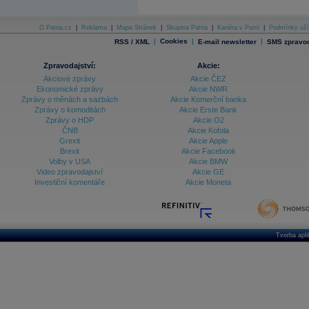
O Patria.cz
|
Reklama
|
Mapa Stránek
|
Skupina Patria
|
Kariéra v Patrii
|
Podmínky uží
|
Cookies
|
|
RSS / XML
E-mail newsletter
SMS zpravod
Zpravodajství:
Akcie:
Akciové zprávy
Akcie ČEZ
Ekonomické zprávy
Akcie NWR
Zprávy o měnách a sazbách
Akcie Komerční banka
Zprávy o komoditách
Akcie Erste Bank
Zprávy o HDP
Akcie O2
ČNB
Akcie Kofola
Grexit
Akcie Apple
Brexit
Akcie Facebook
Volby v USA
Akcie BMW
Video zpravodajství
Akcie GE
Investiční komentáře
Akcie Moneta
Tvorba apl