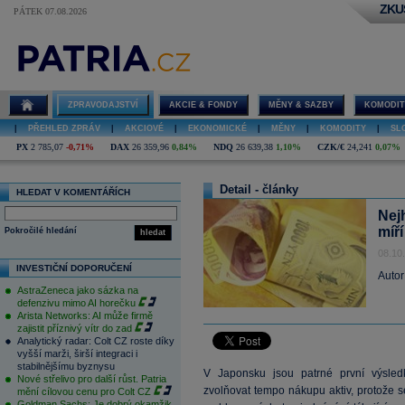
ZKU
PÁTEK 07.08.2026
ZPRAVODAJSTVÍ
AKCIE & FONDY
MĚNY & SAZBY
KOMODIT
|
PŘEHLED ZPRÁV
|
AKCIOVÉ
|
EKONOMICKÉ
|
MĚNY
|
KOMODITY
|
SL
PX
2 785,07
-0,71%
DAX
26 359,96
0,84%
NDQ
26 639,38
1,10%
CZK/€
24,241
0,07%
Detail - články
HLEDAT V KOMENTÁŘÍCH
Nej
míř
Pokročilé hledání
hledat
08.10
INVESTIČNÍ DOPORUČENÍ
Autor
AstraZeneca jako sázka na
defenzivu mimo AI horečku
Arista Networks: AI může firmě
zajistit příznivý vítr do zad
Analytický radar: Colt CZ roste díky
vyšší marži, širší integraci i
stabilnějšímu byznysu
V Japonsku jsou patrné první výsled
Nové střelivo pro další růst. Patria
zvolňovat tempo nákupu aktiv, protože s
mění cílovou cenu pro Colt CZ
Goldman Sachs: Je dobrý okamžik