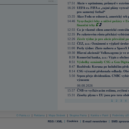
více...
17:51
Akcie v optimismu, průmysl v extrémn
16:20
UEFA vs. FIFA a „tajné plány vytvoř
pro samotný fotbal“
15:35
Akce Fedu se odsouvá, americký trh 
14:46
Vysychající řeky a ničivé požáry v E
finanční trhy
12:55
Co je vlastně cílem americké centrál
12:35
Po raketovém růstu přichází vybírán
12:26
Závěr týdne je pro akcie převážně po
11:52
ČEZ, a.s.: Oznámení o výplatě úrok
11:00
Perly týdne: Zlato nahoru a SpaceX 
10:30
Hlavní akcionář Volkswagenu je ve z
8:59
Komerční banka, a.s.: Výpis z obchod
8:51
Výsledky oznámily CSG a Gen Digital
8:47
Rozbřesk: Koruna po holubičím přek
8:14
CSG výrazně překonala odhady. Obran
5:50
Srpen přeje dividendám. CNBC vybírá
výnosem
06.08.2026
15:57
ČNB ve vyčkávacím režimu, zvýšení s
15:31
Zásoby plynu v EU jsou pro toto obdo
1
2
3
4
O Patria.cz
|
Reklama
|
Mapa Stránek
|
Skupina Patria
|
Kariéra v Patrii
|
Podmínky uží
|
Cookies
|
|
RSS / XML
E-mail newsletter
SMS zpravod