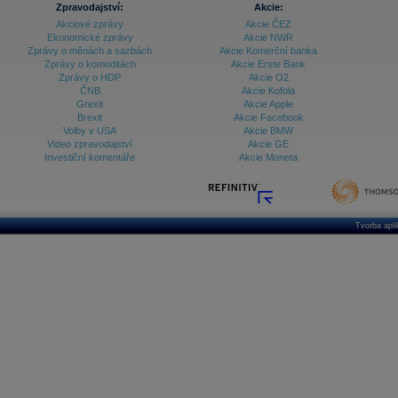
Zpravodajství:
Akcie:
Akciové zprávy
Akcie ČEZ
Ekonomické zprávy
Akcie NWR
Zprávy o měnách a sazbách
Akcie Komerční banka
Zprávy o komoditách
Akcie Erste Bank
Zprávy o HDP
Akcie O2
ČNB
Akcie Kofola
Grexit
Akcie Apple
Brexit
Akcie Facebook
Volby v USA
Akcie BMW
Video zpravodajství
Akcie GE
Investiční komentáře
Akcie Moneta
Tvorba apl