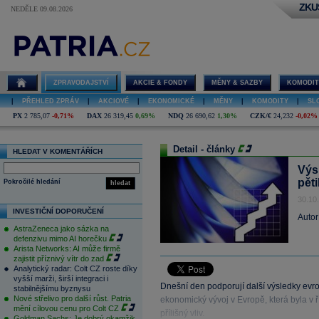
ZKU
NEDĚLE 09.08.2026
ZPRAVODAJSTVÍ
AKCIE & FONDY
MĚNY & SAZBY
KOMODIT
|
PŘEHLED ZPRÁV
|
AKCIOVÉ
|
EKONOMICKÉ
|
MĚNY
|
KOMODITY
|
SL
PX
2 785,07
-0,71%
DAX
26 319,45
0,69%
NDQ
26 690,62
1,30%
CZK/€
24,232
-0,02%
Detail - články
HLEDAT V KOMENTÁŘÍCH
Výs
pět
Pokročilé hledání
hledat
30.10
INVESTIČNÍ DOPORUČENÍ
Autor
AstraZeneca jako sázka na
defenzivu mimo AI horečku
Arista Networks: AI může firmě
zajistit příznivý vítr do zad
Analytický radar: Colt CZ roste díky
vyšší marži, širší integraci i
Dnešní den podporují další výsledky evro
stabilnějšímu byznysu
Nové střelivo pro další růst. Patria
ekonomický vývoj v Evropě, která byla v
mění cílovou cenu pro Colt CZ
přílišný vliv.
Goldman Sachs: Je dobrý okamžik