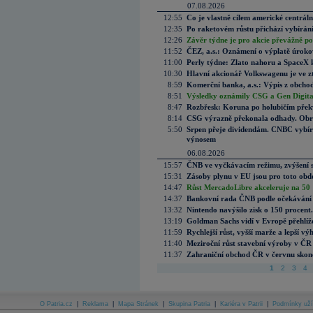
07.08.2026
12:55
Co je vlastně cílem americké centrál
12:35
Po raketovém růstu přichází vybírán
12:26
Závěr týdne je pro akcie převážně po
11:52
ČEZ, a.s.: Oznámení o výplatě úrok
11:00
Perly týdne: Zlato nahoru a SpaceX 
10:30
Hlavní akcionář Volkswagenu je ve z
8:59
Komerční banka, a.s.: Výpis z obchod
8:51
Výsledky oznámily CSG a Gen Digital
8:47
Rozbřesk: Koruna po holubičím přek
8:14
CSG výrazně překonala odhady. Obran
5:50
Srpen přeje dividendám. CNBC vybírá
výnosem
06.08.2026
15:57
ČNB ve vyčkávacím režimu, zvýšení s
15:31
Zásoby plynu v EU jsou pro toto obdo
14:47
Růst MercadoLibre akceleruje na 50 %
14:37
Bankovní rada ČNB podle očekávání 
13:32
Nintendo navýšilo zisk o 150 procen
13:19
Goldman Sachs vidí v Evropě přehlíže
11:59
Rychlejší růst, vyšší marže a lepší v
11:40
Meziroční růst stavební výroby v ČR
11:37
Zahraniční obchod ČR v červnu skonč
1
2
3
4
O Patria.cz
|
Reklama
|
Mapa Stránek
|
Skupina Patria
|
Kariéra v Patrii
|
Podmínky uží