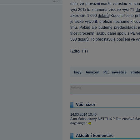
více...
dále, že provozní marže vzrostou ze so
výši 20% to znamená zisk ve výši 71
do
akcie činí 1 600
dolarů
! Kupujte! Je to př
je těžké vytvořit, protože neznáme klí
trhu. Pokud ale budeme předpokládat je
třicetiprocentní sazbu daně spolu s PE v
500
dolarů
. To představuje posílení ve vý
(Zdroj: FT)
Tagy:
Amazon
,
PE
,
investice
,
strat
Reklama
Váš názor
14.03.2014 10:46
A co třeba takový NETFLIX ? Ten zůstává ča
boyplunger
Aktuální komentáře