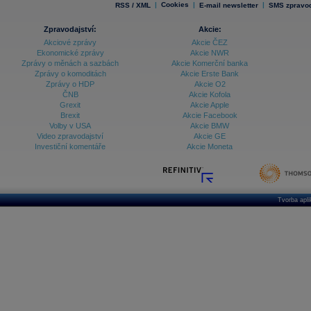
|
Cookies
|
|
RSS / XML
E-mail newsletter
SMS zpravod
Zpravodajství:
Akcie:
Akciové zprávy
Akcie ČEZ
Ekonomické zprávy
Akcie NWR
Zprávy o měnách a sazbách
Akcie Komerční banka
Zprávy o komoditách
Akcie Erste Bank
Zprávy o HDP
Akcie O2
ČNB
Akcie Kofola
Grexit
Akcie Apple
Brexit
Akcie Facebook
Volby v USA
Akcie BMW
Video zpravodajství
Akcie GE
Investiční komentáře
Akcie Moneta
Tvorba apl