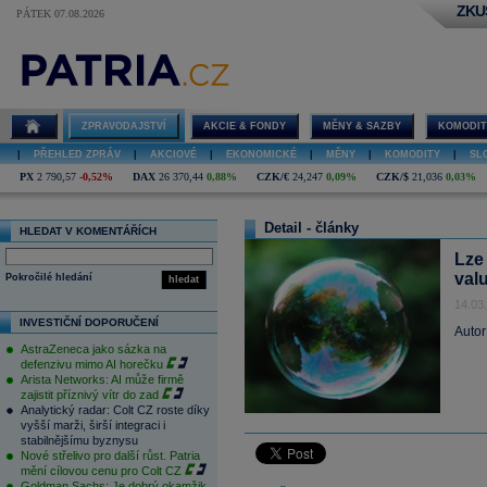
ZKU
PÁTEK 07.08.2026
ZPRAVODAJSTVÍ
AKCIE & FONDY
MĚNY & SAZBY
KOMODIT
|
PŘEHLED ZPRÁV
|
AKCIOVÉ
|
EKONOMICKÉ
|
MĚNY
|
KOMODITY
|
SL
PX
2 790,57
-0,52%
DAX
26 370,44
0,88%
CZK/€
24,247
0,09%
CZK/$
21,036
0,03%
Detail - články
HLEDAT V KOMENTÁŘÍCH
Lze
val
Pokročilé hledání
hledat
14.03
INVESTIČNÍ DOPORUČENÍ
Autor
AstraZeneca jako sázka na
defenzivu mimo AI horečku
Arista Networks: AI může firmě
zajistit příznivý vítr do zad
Analytický radar: Colt CZ roste díky
vyšší marži, širší integraci i
stabilnějšímu byznysu
Nové střelivo pro další růst. Patria
mění cílovou cenu pro Colt CZ
Goldman Sachs: Je dobrý okamžik