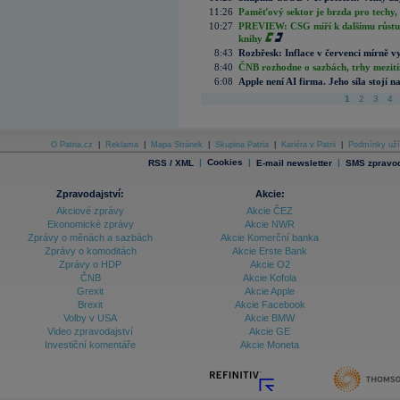
11:26
Paměťový sektor je brzda pro techy,
10:27
PREVIEW: CSG míří k dalšímu růstu.
knihy
8:43
Rozbřesk: Inflace v červenci mírně v
8:40
ČNB rozhodne o sazbách, trhy mezitím
6:08
Apple není AI firma. Jeho síla stojí n
1
2
3
4
O Patria.cz
|
Reklama
|
Mapa Stránek
|
Skupina Patria
|
Kariéra v Patrii
|
Podmínky uží
|
Cookies
|
|
RSS / XML
E-mail newsletter
SMS zpravod
Zpravodajství:
Akcie:
Akciové zprávy
Akcie ČEZ
Ekonomické zprávy
Akcie NWR
Zprávy o měnách a sazbách
Akcie Komerční banka
Zprávy o komoditách
Akcie Erste Bank
Zprávy o HDP
Akcie O2
ČNB
Akcie Kofola
Grexit
Akcie Apple
Brexit
Akcie Facebook
Volby v USA
Akcie BMW
Video zpravodajství
Akcie GE
Investiční komentáře
Akcie Moneta