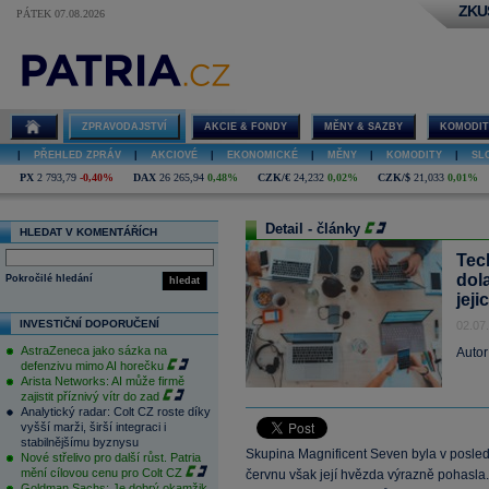
ZKU
PÁTEK 07.08.2026
ZPRAVODAJSTVÍ
AKCIE & FONDY
MĚNY & SAZBY
KOMODIT
|
PŘEHLED ZPRÁV
|
AKCIOVÉ
|
EKONOMICKÉ
|
MĚNY
|
KOMODITY
|
SL
PX
2 793,79
-0,40%
DAX
26 265,94
0,48%
CZK/€
24,232
0,02%
CZK/$
21,033
0,01%
Detail - články
HLEDAT V KOMENTÁŘÍCH
Tech
dol
Pokročilé hledání
hledat
jeji
INVESTIČNÍ DOPORUČENÍ
02.07
AstraZeneca jako sázka na
Autor
defenzivu mimo AI horečku
Arista Networks: AI může firmě
zajistit příznivý vítr do zad
Analytický radar: Colt CZ roste díky
vyšší marži, širší integraci i
stabilnějšímu byznysu
Skupina Magnificent Seven byla v posled
Nové střelivo pro další růst. Patria
mění cílovou cenu pro Colt CZ
červnu však její hvězda výrazně pohasla.
Goldman Sachs: Je dobrý okamžik