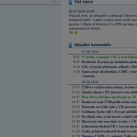
Váš názor
více...
02.07.2026 14:00
Připadá mně, že aktuálně vydělávají železárny
dohledné době. V jejich vedení sedí určitě roz
peníze. V Bank of America či v JPM asi taky v
zákaznických řešení.
ZN
Aktuální komentáře
07.08.2026
8:51
Výsledky oznámily CSG a Gen Digital
8:47
Rozbřesk: Koruna po holubičím přek
8:14
CSG výrazně překonala odhady. Obran
5:50
Srpen přeje dividendám. CNBC vybírá
výnosem
06.08.2026
15:57
ČNB ve vyčkávacím režimu, zvýšení s
15:31
Zásoby plynu v EU jsou pro toto obdo
14:47
Růst MercadoLibre akceleruje na 50 %
14:37
Bankovní rada ČNB podle očekávání 
13:32
Nintendo navýšilo zisk o 150 procen
13:19
Goldman Sachs vidí v Evropě přehlíže
11:59
Rychlejší růst, vyšší marže a lepší v
11:40
Meziroční růst stavební výroby v ČR
11:37
Zahraniční obchod ČR v červnu skonč
11:35
Český průmysl zakončil druhé čtvrtlet
11:29
Skupina ČSOB v 1. pololetí: Velký zá