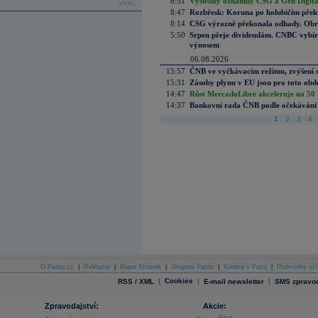
8:51
Výsledky oznámily CSG a Gen Digital
více...
8:47
Rozbřesk: Koruna po holubičím přek
8:14
CSG výrazně překonala odhady. Obran
5:50
Srpen přeje dividendám. CNBC vybírá
výnosem
06.08.2026
15:57
ČNB ve vyčkávacím režimu, zvýšení s
15:31
Zásoby plynu v EU jsou pro toto obdo
14:47
Růst MercadoLibre akceleruje na 50 %
14:37
Bankovní rada ČNB podle očekávání 
1
2
3
4
O Patria.cz
|
Reklama
|
Mapa Stránek
|
Skupina Patria
|
Kariéra v Patrii
|
Podmínky uží
|
Cookies
|
|
RSS / XML
E-mail newsletter
SMS zpravod
Zpravodajství:
Akcie: