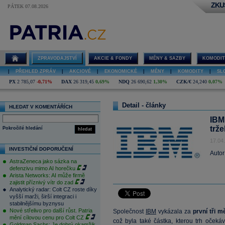
ZKU
PÁTEK 07.08.2026
ZPRAVODAJSTVÍ
AKCIE & FONDY
MĚNY & SAZBY
KOMODIT
|
PŘEHLED ZPRÁV
|
AKCIOVÉ
|
EKONOMICKÉ
|
MĚNY
|
KOMODITY
|
SL
PX
2 785,07
-0,71%
DAX
26 319,45
0,69%
NDQ
26 690,62
1,30%
CZK/€
24,240
0,07%
Detail - články
HLEDAT V KOMENTÁŘÍCH
IBM
trže
Pokročilé hledání
hledat
17.04
INVESTIČNÍ DOPORUČENÍ
Autor
AstraZeneca jako sázka na
defenzivu mimo AI horečku
Arista Networks: AI může firmě
zajistit příznivý vítr do zad
Analytický radar: Colt CZ roste díky
vyšší marži, širší integraci i
stabilnějšímu byznysu
Nové střelivo pro další růst. Patria
Společnost
IBM
vykázala za
první tři m
mění cílovou cenu pro Colt CZ
což byla také částka, kterou trh očeká
Goldman Sachs: Je dobrý okamžik