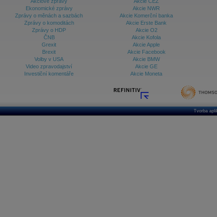
Akciové zprávy
Akcie ČEZ
Ekonomické zprávy
Akcie NWR
Zprávy o měnách a sazbách
Akcie Komerční banka
Zprávy o komoditách
Akcie Erste Bank
Zprávy o HDP
Akcie O2
ČNB
Akcie Kofola
Grexit
Akcie Apple
Brexit
Akcie Facebook
Volby v USA
Akcie BMW
Video zpravodajství
Akcie GE
Investiční komentáře
Akcie Moneta
Tvorba apl