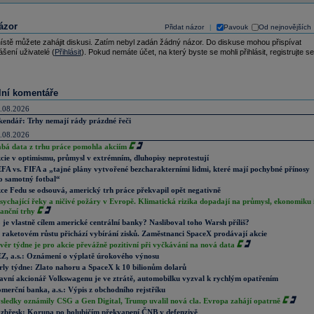
ázor
Přidat názor
Pavouk
Od nejnovějších
|
ístě můžete zahájit diskusi. Zatím nebyl zadán žádný názor. Do diskuse mohou přispívat
ášení uživatelé (
Přihlásit
). Pokud nemáte účet, na který byste se mohli přihlásit, registrujte se
lní komentáře
.08.2026
kendář: Trhy nemají rády prázdné řeči
.08.2026
abá data z trhu práce pomohla akciím
cie v optimismu, průmysl v extrémním, dluhopisy neprotestují
FA vs. FIFA a „tajné plány vytvořené bezcharakterními lidmi, které mají pochybné přínosy
o samotný fotbal“
ce Fedu se odsouvá, americký trh práce překvapil opět negativně
sychající řeky a ničivé požáry v Evropě. Klimatická rizika dopadají na průmysl, ekonomiku 
nanční trhy
 je vlastně cílem americké centrální banky? Nasliboval toho Warsh příliš?
 raketovém růstu přichází vybírání zisků. Zaměstnanci SpaceX prodávají akcie
věr týdne je pro akcie převážně pozitivní při vyčkávání na nová data
Z, a.s.: Oznámení o výplatě úrokového výnosu
rly týdne: Zlato nahoru a SpaceX k 10 bilionům dolarů
avní akcionář Volkswagenu je ve ztrátě, automobilku vyzval k rychlým opatřením
merční banka, a.s.: Výpis z obchodního rejstříku
sledky oznámily CSG a Gen Digital, Trump uvalil nová cla. Evropa zahájí opatrně
zbřesk: Koruna po holubičím překvapení ČNB v defenzivě