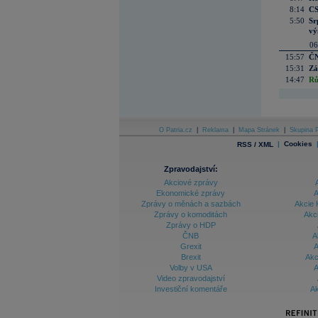
8:14
CS
5:50
Sr
vý
06
15:57
ČN
15:31
Zá
14:47
Rů
O Patria.cz
|
Reklama
|
Mapa Stránek
|
Skupina P
|
Cookies
RSS / XML
Zpravodajství:
Akciové zprávy
Ekonomické zprávy
A
Zprávy o měnách a sazbách
Akcie 
Zprávy o komoditách
Akc
Zprávy o HDP
ČNB
A
Grexit
A
Brexit
Akc
Volby v USA
A
Video zpravodajství
Investiční komentáře
Ak