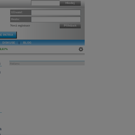
Hledej
Uživatel:
Heslo:
Nová registrace
Přihlásit
E PATRIA
DISKUSE
|
BLOG
4,61%
j
Reklama
h
a
,