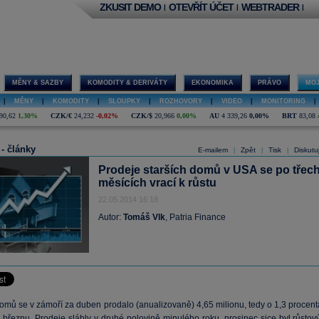
ZKUSIT DEMO
OTEVŘÍT ÚČET
WEBTRADER
|
|
|
MĚNY & SAZBY
KOMODITY & DERIVÁTY
EKONOMIKA
PRÁVO
MOJ
|
MĚNY
|
KOMODITY
|
SLOUPKY
|
ROZHOVORY
|
VIDEO
|
MONITORING
|
90,62
1,30%
CZK/€
24,232
-0,02%
CZK/$
20,966
0,00%
AU
4 339,26
0,00%
BRT
83,08
 - články
E-mailem
Zpět
Tisk
Diskutu
|
|
|
Prodeje starších domů v USA se po třec
měsících vrací k růstu
22.05.2014 16:18
Autor:
Tomáš Vlk
, Patria Finance
domů se v zámoří za duben prodalo (anualizovaně) 4,65 milionu, tedy o 1,3 procent
 březnu. Prodeje slábly v druhé polovině minulého roku, prosinec sice byl růstový