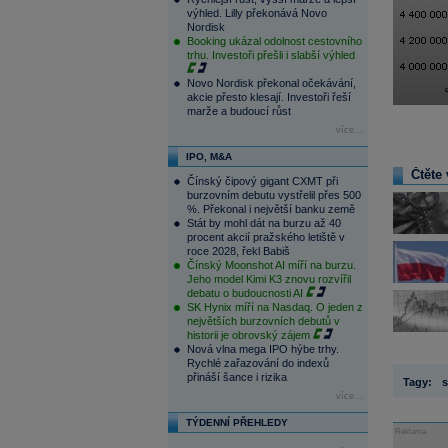
výhled. Lilly překonává Novo
Nordisk
Booking ukázal odolnost cestovního
trhu. Investoři přešli i slabší výhled
Novo Nordisk překonal očekávání,
akcie přesto klesají. Investoři řeší
marže a budoucí růst
více...
IPO, M&A
Čtěte 
Čínský čipový gigant CXMT při
burzovním debutu vystřelil přes 500
%. Překonal i největší banku země
Stát by mohl dát na burzu až 40
procent akcií pražského letiště v
roce 2028, řekl Babiš
Čínský Moonshot AI míří na burzu.
Jeho model Kimi K3 znovu rozvířil
debatu o budoucnosti AI
SK Hynix míří na Nasdaq. O jeden z
největších burzovních debutů v
historii je obrovský zájem
Nová vlna mega IPO hýbe trhy.
Rychlé zařazování do indexů
přináší šance i rizika
Tagy:
s
více...
TÝDENNÍ PŘEHLEDY
Reklama