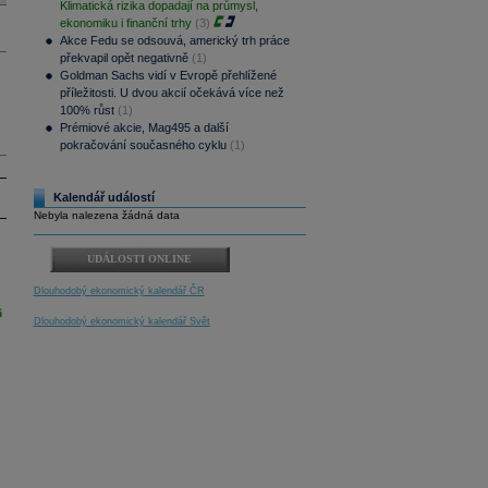
Klimatická rizika dopadají na průmysl,
ekonomiku i finanční trhy
(3)
Akce Fedu se odsouvá, americký trh práce
překvapil opět negativně
(1)
Goldman Sachs vidí v Evropě přehlížené
příležitosti. U dvou akcií očekává více než
100% růst
(1)
Prémiové akcie, Mag495 a další
pokračování současného cyklu
(1)
Kalendář událostí
Nebyla nalezena žádná data
UDÁLOSTI ONLINE
Dlouhodobý ekonomický kalendář ČR
i
Dlouhodobý ekonomický kalendář Svět