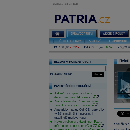
SOBOTA 08.08.2026
ZPRAVODAJSTVÍ
AKCIE & FONDY
|
PŘEHLED ZPRÁV
|
AKCIOVÉ
|
EKONOMICKÉ
PX
2 785,07
-0,71%
DAX
26 319,45
0,69%
NDQ
26 6
Detail
HLEDAT V KOMENTÁŘÍCH
Pokročilé hledání
hledat
INVESTIČNÍ DOPORUČENÍ
AstraZeneca jako sázka na
defenzivu mimo AI horečku
Arista Networks: AI může firmě
zajistit příznivý vítr do zad
Analytický radar: Colt CZ roste díky
vyšší marži, širší integraci i
stabilnějšímu byznysu
Nové střelivo pro další růst. Patria
Starších 
mění cílovou cenu pro Colt CZ
více než v
Goldman Sachs: Je dobrý okamžik