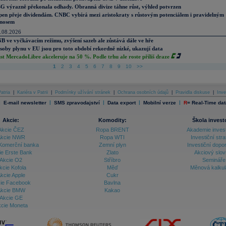
G výrazně překonala odhady. Obranná divize táhne růst, výhled potvrzen
pen přeje dividendám. CNBC vybírá mezi aristokraty s růstovým potenciálem i pravidelným
nosem
.08.2026
B ve vyčkávacím režimu, zvýšení sazeb ale zůstává dále ve hře
soby plynu v EU jsou pro toto období rekordně nízké, ukazují data
st MercadoLibre akceleruje na 50 %. Podle trhu ale roste příliš draze
1
2
3
4
5
6
7
8
9
10
>>
atria
|
Kariéra v Patrii
|
Podmínky užívání stránek
|
Ochrana osobních údajů
|
Pravidla diskuse
|
Inve
|
|
|
|
|
E-mail newsletter
SMS zpravodajství
Data export
Mobilní verze
R
=
Real-Time dat
Akcie:
Komodity:
Škola invest
Akcie ČEZ
Ropa BRENT
Akademie inves
kcie NWR
Ropa WTI
Investiční stra
Komerční banka
Zemní plyn
Investiční dopo
ie Erste Bank
Zlato
Akciový slov
Akcie O2
Stříbro
Semináře
kcie Kofola
Měď
Měnová kalku
kcie Apple
Cukr
ie Facebook
Bavlna
kcie BMW
Kakao
Akcie GE
cie Moneta