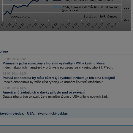
více:
22.05.2014 9:52
Průmysl v jádru eurozóny s horšími výsledky - PMI v květnu klesá
Index nákupních manažerů v průmyslu eurozóny se v květnu zhoršil. Před...
22.05.2014 12:54
Polská ekonomika by měla růst v Q2 rychleji, rizikem je krize na Ukrajině
Polská ekonomika by měla růst rychleji ve druhém čtvrtletí letošního r...
22.05.2014 14:50
Američanů žádajících o dávky přibylo nad očekávání
Data z trhu práce ukazují, že v minulém týdnu v USA přibylo nových žád...
tavební výroba
,
USA
,
ekonomický cyklus