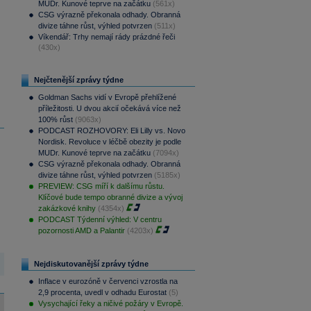
MUDr. Kunové teprve na začátku
(561x)
CSG výrazně překonala odhady. Obranná
divize táhne růst, výhled potvrzen
(511x)
Víkendář: Trhy nemají rády prázdné řeči
(430x)
Nejčtenější zprávy týdne
Goldman Sachs vidí v Evropě přehlížené
příležitosti. U dvou akcií očekává více než
100% růst
(9063x)
PODCAST ROZHOVORY: Eli Lilly vs. Novo
Nordisk. Revoluce v léčbě obezity je podle
MUDr. Kunové teprve na začátku
(7094x)
CSG výrazně překonala odhady. Obranná
divize táhne růst, výhled potvrzen
(5185x)
PREVIEW: CSG míří k dalšímu růstu.
Klíčové bude tempo obranné divize a vývoj
zakázkové knihy
(4354x)
PODCAST Týdenní výhled: V centru
pozornosti AMD a Palantir
(4203x)
Nejdiskutovanější zprávy týdne
Inflace v eurozóně v červenci vzrostla na
2,9 procenta, uvedl v odhadu Eurostat
(5)
Vysychající řeky a ničivé požáry v Evropě.