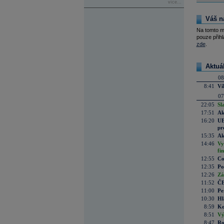
více...
Váš n
Na tomto m
pouze přihl
zde
.
Aktuá
08
8:41
Ví
07
22:05
Sl
17:51
Ak
16:20
UE
pr
15:35
Ak
14:46
Vy
fi
12:55
Co
12:35
Po
12:26
Zá
11:52
ČE
11:00
Pe
10:30
Hl
8:59
Ko
8:51
Vý
8:47
Ro