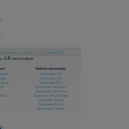
stiční disclaimer
|
Náměty
|
FAQ
|
Skupina ČSOB
a
|
=
placený obsah
ora:
Světové ekonomiky:
tování
Ekonomika ČR
tegie
Ekonomika USA
ručení
Ekonomika Čína
ník
Ekonomika Japonsko
Ekonomika Německo
lačka
Ekonomika Velká Británie
Ekonomika Rusko
Ekonomika Řecko
Ekonomika Francie