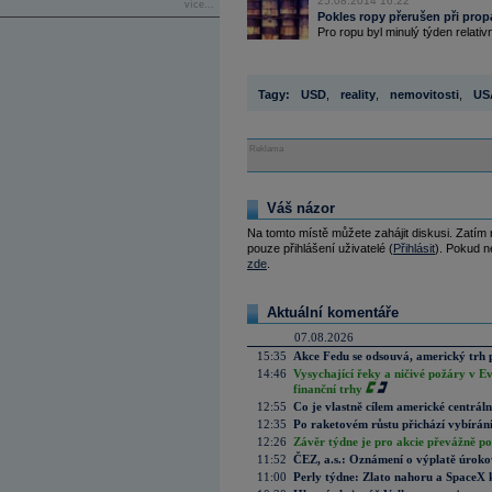
25.08.2014 16:22
více...
Pokles ropy přerušen při pro
Pro ropu byl minulý týden relativ
Tagy:
USD
,
reality
,
nemovitosti
,
US
Reklama
Váš názor
Na tomto místě můžete zahájit diskusi. Zatím
pouze přihlášení uživatelé (
Přihlásit
). Pokud ne
zde
.
Aktuální komentáře
07.08.2026
15:35
Akce Fedu se odsouvá, americký trh 
14:46
Vysychající řeky a ničivé požáry v E
finanční trhy
12:55
Co je vlastně cílem americké centrál
12:35
Po raketovém růstu přichází vybírán
12:26
Závěr týdne je pro akcie převážně po
11:52
ČEZ, a.s.: Oznámení o výplatě úrok
11:00
Perly týdne: Zlato nahoru a SpaceX 