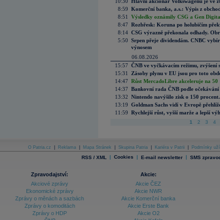
10:30
Hlavní akcionář Volkswagenu je ve z
8:59
Komerční banka, a.s.: Výpis z obchod
8:51
Výsledky oznámily CSG a Gen Digital
8:47
Rozbřesk: Koruna po holubičím přek
8:14
CSG výrazně překonala odhady. Obran
5:50
Srpen přeje dividendám. CNBC vybírá
výnosem
06.08.2026
15:57
ČNB ve vyčkávacím režimu, zvýšení s
15:31
Zásoby plynu v EU jsou pro toto obdo
14:47
Růst MercadoLibre akceleruje na 50 %
14:37
Bankovní rada ČNB podle očekávání 
13:32
Nintendo navýšilo zisk o 150 procen
13:19
Goldman Sachs vidí v Evropě přehlíže
11:59
Rychlejší růst, vyšší marže a lepší v
1
2
3
4
O Patria.cz
|
Reklama
|
Mapa Stránek
|
Skupina Patria
|
Kariéra v Patrii
|
Podmínky uží
|
Cookies
|
|
RSS / XML
E-mail newsletter
SMS zpravod
Zpravodajství:
Akcie:
Akciové zprávy
Akcie ČEZ
Ekonomické zprávy
Akcie NWR
Zprávy o měnách a sazbách
Akcie Komerční banka
Zprávy o komoditách
Akcie Erste Bank
Zprávy o HDP
Akcie O2