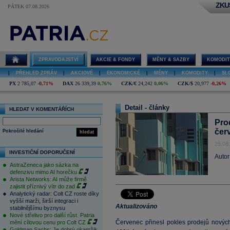
ZKU
PÁTEK 07.08.2026
ZPRAVODAJSTVÍ
AKCIE & FONDY
MĚNY & SAZBY
KOMODIT
|
PŘEHLED ZPRÁV
|
AKCIOVÉ
|
EKONOMICKÉ
|
MĚNY
|
KOMODITY
|
SL
PX
2 785,07
-0,71%
DAX
26 339,39
0,76%
CZK/€
24,242
0,06%
CZK/$
20,977
-0,26%
Detail - články
HLEDAT V KOMENTÁŘÍCH
Pro
čer
Pokročilé hledání
hledat
25.08
INVESTIČNÍ DOPORUČENÍ
Autor
AstraZeneca jako sázka na
defenzivu mimo AI horečku
Arista Networks: AI může firmě
zajistit příznivý vítr do zad
Analytický radar: Colt CZ roste díky
vyšší marži, širší integraci i
Aktualizováno
stabilnějšímu byznysu
Nové střelivo pro další růst. Patria
Červenec přinesl pokles prodejů novýc
mění cílovou cenu pro Colt CZ
Goldman Sachs: Je dobrý okamžik