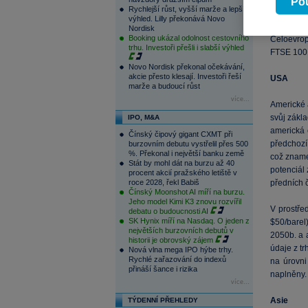
uzavření 
Pou
Rychlejší růst, vyšší marže a lepší
pomohlo i
výhled. Lilly překonává Novo
Nordisk
Booking ukázal odolnost cestovního
Celoevro
trhu. Investoři přešli i slabší výhled
FTSE 100
Novo Nordisk překonal očekávání,
akcie přesto klesají. Investoři řeší
USA
marže a budoucí růst
více...
Americké 
svůj zákla
IPO, M&A
americká 
Čínský čipový gigant CXMT při
předchozí 
burzovním debutu vystřelil přes 500
%. Překonal i největší banku země
což zname
Stát by mohl dát na burzu až 40
potenciál
procent akcií pražského letiště v
roce 2028, řekl Babiš
předních č
Čínský Moonshot AI míří na burzu.
Jeho model Kimi K3 znovu rozvířil
V prostře
debatu o budoucnosti AI
SK Hynix míří na Nasdaq. O jeden z
$50/barel
největších burzovních debutů v
2050b. a 
historii je obrovský zájem
údaje z tr
Nová vlna mega IPO hýbe trhy.
Rychlé zařazování do indexů
na úrovni
přináší šance i rizika
naplněny.
více...
Asie
TÝDENNÍ PŘEHLEDY