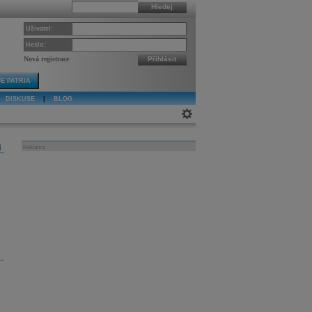
Hledej
Uživatel:
Heslo:
Nová registrace
Přihlásit
E PATRIA
DISKUSE
|
BLOG
j
Reklama