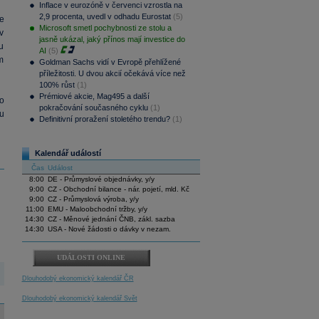
Inflace v eurozóně v červenci vzrostla na
2,9 procenta, uvedl v odhadu Eurostat
(5)
e
Microsoft smetl pochybnosti ze stolu a
v
jasně ukázal, jaký přínos mají investice do
u
AI
(5)
m
Goldman Sachs vidí v Evropě přehlížené
příležitosti. U dvou akcií očekává více než
100% růst
(1)
Prémiové akcie, Mag495 a další
o
pokračování současného cyklu
(1)
tu
Definitivní proražení stoletého trendu?
(1)
Kalendář událostí
Čas
Událost
8:00
DE - Průmyslové objednávky, y/y
9:00
CZ - Obchodní bilance - nár. pojetí, mld. Kč
9:00
CZ - Průmyslová výroba, y/y
11:00
EMU - Maloobchodní tržby, y/y
14:30
CZ - Měnové jednání ČNB, zákl. sazba
14:30
USA - Nové žádosti o dávky v nezam.
UDÁLOSTI ONLINE
Dlouhodobý ekonomický kalendář ČR
Dlouhodobý ekonomický kalendář Svět