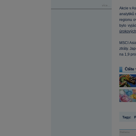
více...
Akcie v As
analytiků
regionu o
bylo vyjá
úrokovýc
MSCI Asia
ztráty. Ja
na 1,9 pr
Čtěte 
Tagy:
Reklama