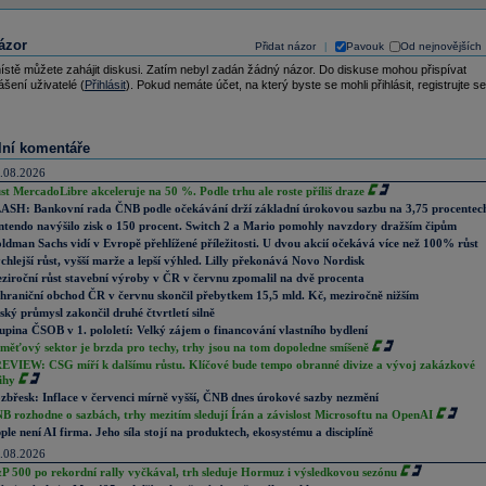
ázor
Přidat názor
Pavouk
Od nejnovějších
|
ístě můžete zahájit diskusi. Zatím nebyl zadán žádný názor. Do diskuse mohou přispívat
ášení uživatelé (
Přihlásit
). Pokud nemáte účet, na který byste se mohli přihlásit, registrujte se
lní komentáře
.08.2026
st MercadoLibre akceleruje na 50 %. Podle trhu ale roste příliš draze
ASH: Bankovní rada ČNB podle očekávání drží základní úrokovou sazbu na 3,75 procentec
ntendo navýšilo zisk o 150 procent. Switch 2 a Mario pomohly navzdory dražším čipům
ldman Sachs vidí v Evropě přehlížené příležitosti. U dvou akcií očekává více než 100% růst
chlejší růst, vyšší marže a lepší výhled. Lilly překonává Novo Nordisk
ziroční růst stavební výroby v ČR v červnu zpomalil na dvě procenta
hraniční obchod ČR v červnu skončil přebytkem 15,5 mld. Kč, meziročně nižším
ský průmysl zakončil druhé čtvrtletí silně
upina ČSOB v 1. pololetí: Velký zájem o financování vlastního bydlení
měťový sektor je brzda pro techy, trhy jsou na tom dopoledne smíšeně
EVIEW: CSG míří k dalšímu růstu. Klíčové bude tempo obranné divize a vývoj zakázkové
ihy
zbřesk: Inflace v červenci mírně vyšší, ČNB dnes úrokové sazby nezmění
B rozhodne o sazbách, trhy mezitím sledují Írán a závislost Microsoftu na OpenAI
ple není AI firma. Jeho síla stojí na produktech, ekosystému a disciplíně
.08.2026
P 500 po rekordní rally vyčkával, trh sleduje Hormuz i výsledkovou sezónu