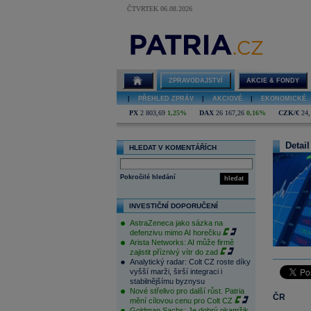
ČTVRTEK 06.08.2026
ZPRAVODAJSTVÍ
AKCIE & FONDY
|
PŘEHLED ZPRÁV
|
AKCIOVÉ
|
EKONOMICKÉ
PX
2 803,69
1,25%
DAX
26 167,26
0,16%
CZK/€
24,
Detail
HLEDAT V KOMENTÁŘÍCH
Pokročilé hledání
hledat
INVESTIČNÍ DOPORUČENÍ
AstraZeneca jako sázka na
defenzivu mimo AI horečku
Arista Networks: AI může firmě
zajistit příznivý vítr do zad
Analytický radar: Colt CZ roste díky
vyšší marži, širší integraci i
stabilnějšímu byznysu
Nové střelivo pro další růst. Patria
ČR
mění cílovou cenu pro Colt CZ
Goldman Sachs: Je dobrý okamžik