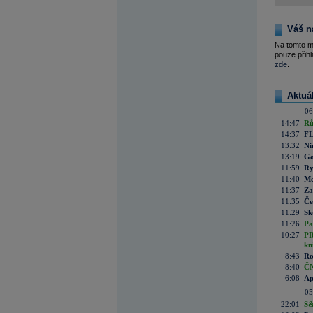
Váš n
Na tomto m
pouze přihl
zde
.
Aktuá
06
14:47
Rů
14:37
FL
13:32
Ni
13:19
Go
11:59
Ry
11:40
Me
11:37
Za
11:35
Če
11:29
Sk
11:26
Pa
10:27
PR
kn
8:43
Ro
8:40
ČN
6:08
Ap
05
22:01
S&