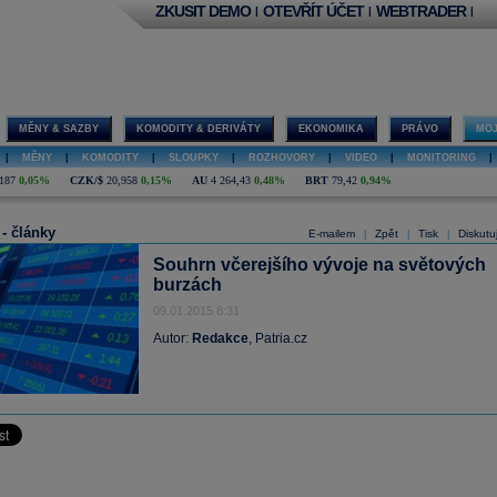
ZKUSIT DEMO
OTEVŘÍT ÚČET
WEBTRADER
|
|
|
MĚNY & SAZBY
KOMODITY & DERIVÁTY
EKONOMIKA
PRÁVO
MOJ
|
MĚNY
|
KOMODITY
|
SLOUPKY
|
ROZHOVORY
|
VIDEO
|
MONITORING
|
187
0,05%
CZK/$
20,958
0,15%
AU
4 264,43
0,48%
BRT
79,42
0,94%
 - články
E-mailem
Zpět
Tisk
Diskutu
|
|
|
Souhrn včerejšího vývoje na světových
burzách
09.01.2015 8:31
Autor:
Redakce
, Patria.cz