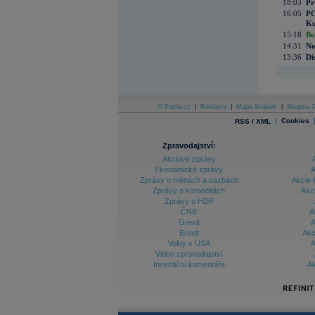
18:03
Pr
16:05
PO
Ku
15:18
Bo
14:31
No
13:36
Di
O Patria.cz
|
Reklama
|
Mapa Stránek
|
Skupina P
|
Cookies
RSS / XML
Zpravodajství:
Akciové zprávy
Ekonomické zprávy
A
Zprávy o měnách a sazbách
Akcie 
Zprávy o komoditách
Akc
Zprávy o HDP
ČNB
A
Grexit
A
Brexit
Akc
Volby v USA
A
Video zpravodajství
Investiční komentáře
Ak