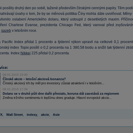
ii posílily druhý den po sobě, tažené především čínskými cennými papíry. Těm podl
 nahrávají úvahy o tom, že by se měnová politika Číny mohla dále uvolňovat. Měny 
vlivnilo oslabení Amerického dolaru, který ustoupil z desetiletých maxim. Příčino
dření Charlese Evanse, prezidenta Chicago Fed, který varoval před zvyšování
h
sazeb
v letošním roce.
 Pacific Index přidal 1 procento a týdenní výkon upravil na celkové 0,1 procent
ponský index Topix posílil o 0,2 procenta na 1 380,58 bodu a snížil tak týdenní ztrá
ocenta. Index
Nikkei
225 přidal 0,2 procenta.
více:
08.01.2015 15:00
Čínské akcie – letošní akciová bonanza?
Čínský akciový trh by měl pro investory zůstat atraktivní i v letošním...
08.01.2015 17:39
Dolaru se v druhé půli dne dařit přestalo, koruna dál zaostává za regionem
Změna tržního sentimentu k lepšímu dnes graduje. Hlavní evropské akcio...
PX
,
Wall Street
,
indexy
,
akcie
,
Asie