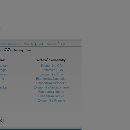
.
stiční disclaimer
|
Náměty
|
FAQ
|
Skupina ČSOB
a
|
=
placený obsah
ora:
Světové ekonomiky:
tování
Ekonomika ČR
tegie
Ekonomika USA
ručení
Ekonomika Čína
ník
Ekonomika Japonsko
Ekonomika Německo
lačka
Ekonomika Velká Británie
Ekonomika Rusko
Ekonomika Řecko
Ekonomika Francie