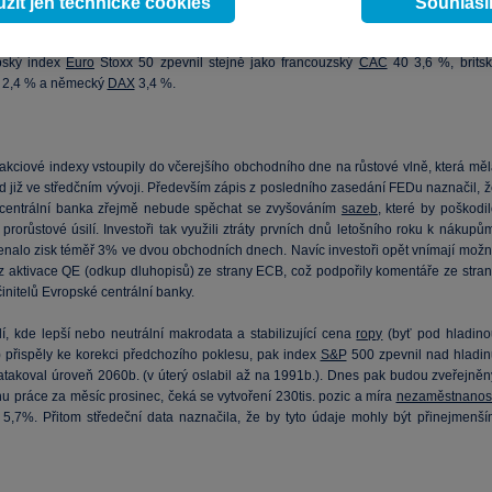
některých obchodů, pozastavení vyplácení dividendy a prodej některých aktiv. T
žít jen technické cookies
Souhlas
 dalším společnostem, když Sainsbury zpevnilo o 9,9 % a Wm Morrison o 7,8 %.
pský index
Euro
Stoxx 50 zpevnil stejně jako francouzský
CAC
40 3,6 %, britsk
 2,4 % a německý
DAX
3,4 %.
akciové indexy vstoupily do včerejšího obchodního dne na růstové vlně, která měl
d již ve středčním vývoji. Především zápis z posledního zasedání FEDu naznačil, ž
centrální banka zřejmě nebude spěchat se zvyšováním
sazeb
, které by poškodi
prorůstové úsilí. Investoři tak využili ztráty prvních dnů letošního roku k nákupů
nalo zisk téměř 3% ve dvou obchodních dnech. Navíc investoři opět vnímají možn
 z aktivace QE (odkup dluhopisů) ze strany ECB, což podpořily komentáře ze stran
initelů Evropské centrální banky.
dí, kde lepší nebo neutrální makrodata a stabilizující cena
ropy
(byť pod hladino
) přispěly ke korekci předchozího poklesu, pak index
S&P
500 zpevnil nad hladin
atakoval úroveň 2060b. (v úterý oslabil až na 1991b.). Dnes pak budou zveřejněn
hu práce za měsíc prosinec, čeká se vytvoření 230tis. pozic a míra
nezaměstnanost
 5,7%. Přitom středeční data naznačila, že by tyto údaje mohly být přinejmenší