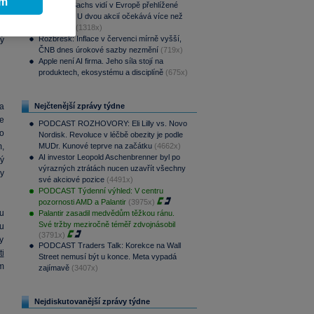
o
ím
Goldman Sachs vidí v Evropě přehlížené
příležitosti. U dvou akcií očekává více než
100% růst
(1318x)
Rozbřesk: Inflace v červenci mírně vyšší,
ý
ČNB dnes úrokové sazby nezmění
(719x)
Apple není AI firma. Jeho síla stojí na
produktech, ekosystému a disciplíně
(675x)
a
Nejčtenější zprávy týdne
e
PODCAST ROZHOVORY: Eli Lilly vs. Novo
lo
Nordisk. Revoluce v léčbě obezity je podle
m,
MUDr. Kunové teprve na začátku
(4662x)
AI investor Leopold Aschenbrenner byl po
ý
výrazných ztrátách nucen uzavřít všechny
y
své akciové pozice
(4491x)
PODCAST Týdenní výhled: V centru
pozornosti AMD a Palantir
(3975x)
u
Palantir zasadil medvědům těžkou ránu.
Své tržby meziročně téměř zdvojnásobil
u
(3791x)
y
PODCAST Traders Talk: Korekce na Wall
i
Street nemusí být u konce. Meta vypadá
m
zajímavě
(3407x)
Nejdiskutovanější zprávy týdne