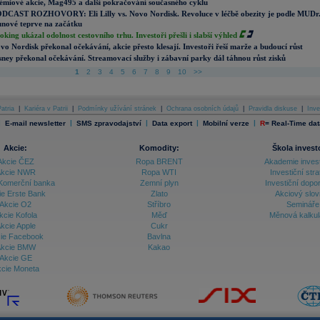
émiové akcie, Mag495 a další pokračování současného cyklu
DCAST ROZHOVORY: Eli Lilly vs. Novo Nordisk. Revoluce v léčbě obezity je podle MUDr
nové teprve na začátku
oking ukázal odolnost cestovního trhu. Investoři přešli i slabší výhled
vo Nordisk překonal očekávání, akcie přesto klesají. Investoři řeší marže a budoucí růst
sney překonal očekávání. Streamovací služby i zábavní parky dál táhnou růst zisků
1
2
3
4
5
6
7
8
9
10
>>
atria
|
Kariéra v Patrii
|
Podmínky užívání stránek
|
Ochrana osobních údajů
|
Pravidla diskuse
|
Inve
|
|
|
|
|
E-mail newsletter
SMS zpravodajství
Data export
Mobilní verze
R
=
Real-Time dat
Akcie:
Komodity:
Škola invest
Akcie ČEZ
Ropa BRENT
Akademie inves
kcie NWR
Ropa WTI
Investiční stra
Komerční banka
Zemní plyn
Investiční dopo
ie Erste Bank
Zlato
Akciový slov
Akcie O2
Stříbro
Semináře
kcie Kofola
Měď
Měnová kalku
kcie Apple
Cukr
ie Facebook
Bavlna
kcie BMW
Kakao
Akcie GE
cie Moneta