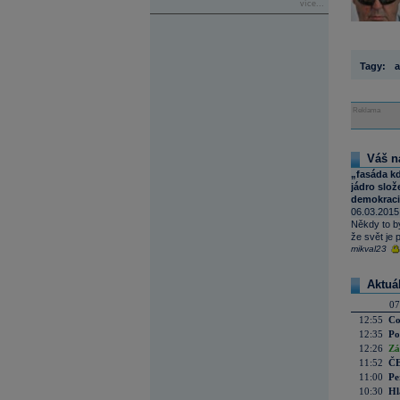
více...
Tagy:
a
Reklama
Váš n
„fasáda kd
jádro slož
demokraci
06.03.2015
Někdy to by
že svět je 
mikval23
Aktuá
07
12:55
Co
12:35
Po
12:26
Zá
11:52
ČE
11:00
Pe
10:30
Hl