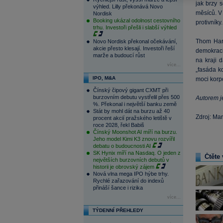
jak brzy 
výhled. Lilly překonává Novo
měsíců. V
Nordisk
Booking ukázal odolnost cestovního
protivníky.
trhu. Investoři přešli i slabší výhled
Thom Hart
Novo Nordisk překonal očekávání,
akcie přesto klesají. Investoři řeší
demokracie
marže a budoucí růst
na kraji 
více...
„fasáda k
IPO, M&A
moci korpo
Čínský čipový gigant CXMT při
burzovním debutu vystřelil přes 500
Autorem je
%. Překonal i největší banku země
Stát by mohl dát na burzu až 40
Zdroj: Ma
procent akcií pražského letiště v
roce 2028, řekl Babiš
Čínský Moonshot AI míří na burzu.
Jeho model Kimi K3 znovu rozvířil
debatu o budoucnosti AI
SK Hynix míří na Nasdaq. O jeden z
Čtěte 
největších burzovních debutů v
historii je obrovský zájem
Nová vlna mega IPO hýbe trhy.
Rychlé zařazování do indexů
přináší šance i rizika
více...
TÝDENNÍ PŘEHLEDY