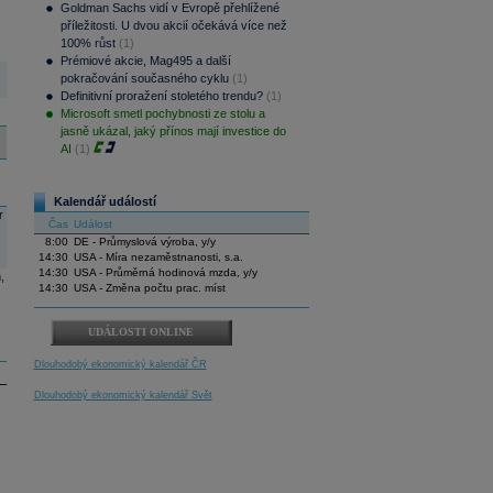
Goldman Sachs vidí v Evropě přehlížené
příležitosti. U dvou akcií očekává více než
100% růst
(1)
Prémiové akcie, Mag495 a další
pokračování současného cyklu
(1)
Definitivní proražení stoletého trendu?
(1)
Microsoft smetl pochybnosti ze stolu a
jasně ukázal, jaký přínos mají investice do
AI
(1)
Kalendář událostí
r
Čas
Událost
8:00
DE - Průmyslová výroba, y/y
14:30
USA - Míra nezaměstnanosti, s.a.
14:30
USA - Průměrná hodinová mzda, y/y
,
14:30
USA - Změna počtu prac. míst
UDÁLOSTI ONLINE
Dlouhodobý ekonomický kalendář ČR
Dlouhodobý ekonomický kalendář Svět