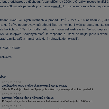
se bude odcházet do důchodu. A pak přišel rok 2000, dvě války, recese trvající 3
 roce 2005 už ale panovala jiná mánie –
realitní
trh. Jsme sami sobě těmi nejhorším
mann uvádí ve svých úvahách o propadu trhů v roce 2016 následující: „Pilíř
, které dříve podporovaly naši střední třídu, se nyní bortí kvůli korupci. Amerika sto
dalšího kolapsu.“ Ten by podle něho mohl svou velikostí zastínit Velkou depresi 
dysi velkolepých Spojených států se rozpadne a ukáže se hnijící jádro složené 
rací a miliardářů a hamižnosti, která nahradila demokracii“.
 Paul B. Farrell.
rketwatch
více:
06.03.2015 7:57
Zátěžovými testy prošly všechy velké banky v USA
Všech 31 velkých bank ve Spojených státech vyhovělo podmínkám poslední...
06.03.2015 8:56
Stavební výroba táhne německý průmysl
Průmyslová výroba v Německu se v lednu meziměsíčně zvýšila o 0,6 %, co...
06.03.2015 9:10