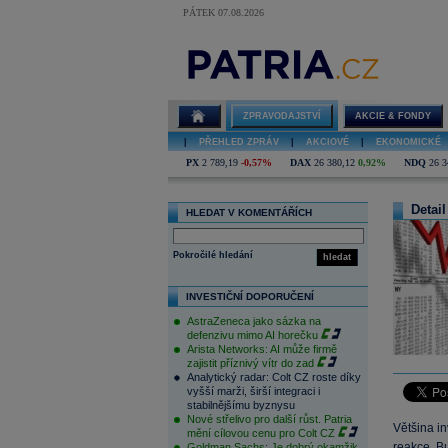
PÁTEK 07.08.2026
ZPRAVODAJSTVÍ
AKCIE & FONDY
|
PŘEHLED ZPRÁV
|
AKCIOVÉ
|
EKONOMICKÉ
PX
2 789,19
-0,57%
DAX
26 380,12
0,92%
NDQ
26 3
Detail
HLEDAT V KOMENTÁŘÍCH
Pokročilé hledání
hledat
INVESTIČNÍ DOPORUČENÍ
AstraZeneca jako sázka na
defenzivu mimo AI horečku
Arista Networks: AI může firmě
zajistit příznivý vítr do zad
Analytický radar: Colt CZ roste díky
vyšší marži, širší integraci i
stabilnějšímu byznysu
Nové střelivo pro další růst. Patria
Většina in
mění cílovou cenu pro Colt CZ
reakce. B
Goldman Sachs: Je dobrý okamžik