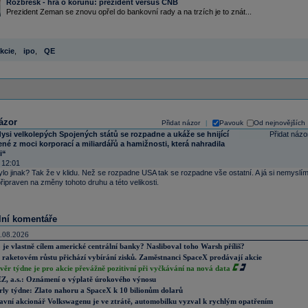
Rozbřesk - hra o korunu: prezident versus ČNB
Prezident Zeman se znovu opřel do bankovní rady a na trzích je to znát...
kcie
,
ipo
,
QE
ázor
Přidat názor
Pavouk
Od nejnovějších
|
ysi velkolepých Spojených států se rozpadne a ukáže se hnijící
Přidat názo
ené z moci korporací a miliardářů a hamižnosti, která nahradila
i“
 12:01
lo jinak? Tak že v klidu. Než se rozpadne USA tak se rozpadne vše ostatní. A já si nemyslím
připraven na změny tohoto druhu a této velikosti.
lní komentáře
.08.2026
 je vlastně cílem americké centrální banky? Nasliboval toho Warsh příliš?
 raketovém růstu přichází vybírání zisků. Zaměstnanci SpaceX prodávají akcie
věr týdne je pro akcie převážně pozitivní při vyčkávání na nová data
Z, a.s.: Oznámení o výplatě úrokového výnosu
rly týdne: Zlato nahoru a SpaceX k 10 bilionům dolarů
avní akcionář Volkswagenu je ve ztrátě, automobilku vyzval k rychlým opatřením