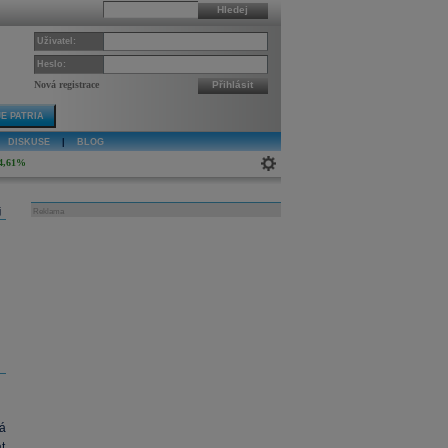
Hledej
Uživatel:
Heslo:
Nová registrace
Přihlásit
E PATRIA
DISKUSE
|
BLOG
4,61%
j
Reklama
ká
t