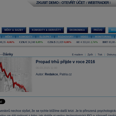
ZKUSIT DEMO
OTEVŘÍT ÚČET
WEBTRADER
|
|
|
MĚNY & SAZBY
KOMODITY & DERIVÁTY
EKONOMIKA
PRÁVO
MOJ
|
MĚNY
|
KOMODITY
|
SLOUPKY
|
ROZHOVORY
|
VIDEO
|
MONITORING
|
48,35
-0,06%
CZK/€
24,248
0,09%
CZK/$
21,029
0,00%
AU
4 353,61
2,74%
BRT
83,08
 - články
E-mailem
Zpět
Tisk
Diskutu
|
|
|
Propad trhů přijde v roce 2016
06.03.2015 11:00
Autor:
Redakce
, Patria.cz
vestorů nechce slyšet, že se rychle blížíme další krizi. Je to přirozená psychologic
udou se dál radovat z toho, jak dobře si vedou technologická IPO a zároveň zavíra