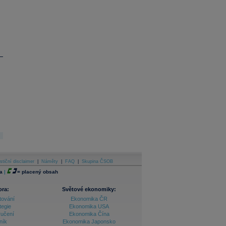
stiční disclaimer
|
Náměty
|
FAQ
|
Skupina ČSOB
a
|
=
placený obsah
ora:
Světové ekonomiky:
tování
Ekonomika ČR
tegie
Ekonomika USA
ručení
Ekonomika Čína
ník
Ekonomika Japonsko