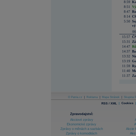
8:59
Ko
8:51
Vý
8:47
Ro
8:14
CS
5:50
Sr
vý
06
15:57
ČN
15:31
Zá
14:47
Rů
14:37
Ba
13:32
Ni
13:19
Go
11:59
Ry
11:40
Me
11:37
Za
O Patria.cz
|
Reklama
|
Mapa Stránek
|
Skupina P
|
Cookies
RSS / XML
Zpravodajství:
Akciové zprávy
Ekonomické zprávy
A
Zprávy o měnách a sazbách
Akcie 
Zprávy o komoditách
Akc