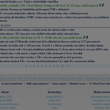
merční banka, a.s.: Výpis z obchodního rejstříku
sledky oznámily CSG a Gen Digital, Trump uvalil nová cla. Evropa zahájí opatrně
zbřesk: Koruna po holubičím překvapení ČNB v defenzivě
G výrazně překonala odhady. Obranná divize táhne růst, výhled potvrzen
pen přeje dividendám. CNBC vybírá mezi aristokraty s růstovým potenciálem i pravidelným
nosem
.08.2026
B ve vyčkávacím režimu, zvýšení sazeb ale zůstává dále ve hře
soby plynu v EU jsou pro toto období rekordně nízké, ukazují data
st MercadoLibre akceleruje na 50 %. Podle trhu ale roste příliš draze
nkovní rada ČNB podle očekávání drží základní úrokovou sazbu na 3,75 procentech
ntendo navýšilo zisk o 150 procent. Switch 2 a Mario pomohly navzdory dražším čipům
ldman Sachs vidí v Evropě přehlížené příležitosti. U dvou akcií očekává více než 100% růst
chlejší růst, vyšší marže a lepší výhled. Lilly překonává Novo Nordisk
ziroční růst stavební výroby v ČR v červnu zpomalil na dvě procenta
hraniční obchod ČR v červnu skončil přebytkem 15,5 mld. Kč, meziročně nižším
1
2
3
4
5
6
7
8
9
10
>>
atria
|
Kariéra v Patrii
|
Podmínky užívání stránek
|
Ochrana osobních údajů
|
Pravidla diskuse
|
Inve
|
|
|
|
|
E-mail newsletter
SMS zpravodajství
Data export
Mobilní verze
R
=
Real-Time dat
Akcie:
Komodity:
Škola invest
Akcie ČEZ
Ropa BRENT
Akademie inves
kcie NWR
Ropa WTI
Investiční stra
Komerční banka
Zemní plyn
Investiční dopo
ie Erste Bank
Zlato
Akciový slov