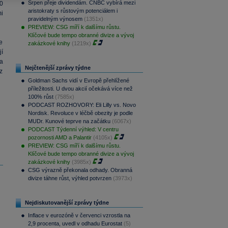
Srpen přeje dividendám. CNBC vybírá mezi
0
aristokraty s růstovým potenciálem i
i
pravidelným výnosem
(1351x)
PREVIEW: CSG míří k dalšímu růstu.
Klíčové bude tempo obranné divize a vývoj
e
zakázkové knihy
(1219x)
jí
a
Nejčtenější zprávy týdne
z
Goldman Sachs vidí v Evropě přehlížené
příležitosti. U dvou akcií očekává více než
100% růst
(7585x)
PODCAST ROZHOVORY: Eli Lilly vs. Novo
Nordisk. Revoluce v léčbě obezity je podle
MUDr. Kunové teprve na začátku
(6067x)
PODCAST Týdenní výhled: V centru
pozornosti AMD a Palantir
(4105x)
PREVIEW: CSG míří k dalšímu růstu.
Klíčové bude tempo obranné divize a vývoj
zakázkové knihy
(3985x)
CSG výrazně překonala odhady. Obranná
divize táhne růst, výhled potvrzen
(3973x)
Nejdiskutovanější zprávy týdne
Inflace v eurozóně v červenci vzrostla na
2,9 procenta, uvedl v odhadu Eurostat
(5)