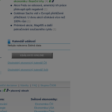
ekonomiku i finanční trhy
(4)
Akce Fedu se odsouvá, americký trh práce
překvapil opět negativně
(1)
Goldman Sachs vidí v Evropě přehlížené
příležitosti. U dvou akcií očekává více než
100% růst
(1)
Prémiové akcie, Mag495 a další
pokračování současného cyklu
(1)
Kalendář událostí
Nebyla nalezena žádná data
UDÁLOSTI ONLINE
Dlouhodobý ekonomický kalendář ČR
Dlouhodobý ekonomický kalendář Svět
stiční disclaimer
|
Náměty
|
FAQ
|
Skupina ČSOB
a
|
=
placený obsah
ora:
Světové ekonomiky:
tování
Ekonomika ČR
tegie
Ekonomika USA
ručení
Ekonomika Čína