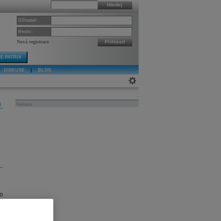
Hledej
Uživatel:
Heslo:
Nová registrace
Přihlásit
E PATRIA
DISKUSE
|
BLOG
j
Reklama
o
o
ž
m