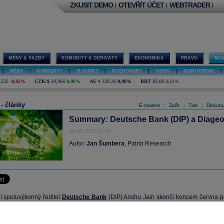
ZKUSIT DEMO
OTEVŘÍT ÚČET
WEBTRADER
|
|
|
MĚNY & SAZBY
KOMODITY & DERIVÁTY
EKONOMIKA
PRÁVO
MOJ
|
MĚNY
|
KOMODITY
|
SLOUPKY
|
ROZHOVORY
|
VIDEO
|
MONITORING
|
,232
-0,02%
CZK/$
20,966
0,00%
AU
4 339,26
0,00%
BRT
83,08
4,61%
 - články
E-mailem
Zpět
Tisk
Diskutu
|
|
|
Summary: Deutsche Bank (DIP) a Diage
08.06.2015 17:07
Autor:
Jan Šumbera
, Patria Research
 spoluvýkonný ředitel
Deutsche Bank
(DIP) Anshu Jain skonči koncem června p
ech ve své funkci. Bankovní skupina oznámila, že jej nahradí John Cryan, jeho
ude provést zamýšlené nákladové úspory (ucelený plán počítá se snížení