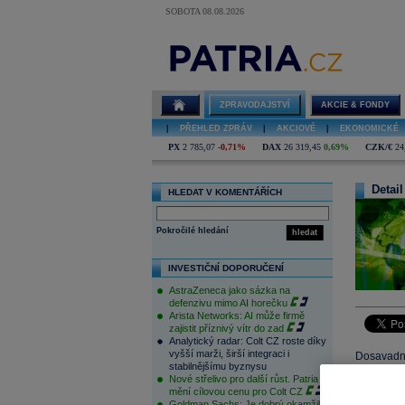
SOBOTA 08.08.2026
ZPRAVODAJSTVÍ
AKCIE & FONDY
|
PŘEHLED ZPRÁV
|
AKCIOVÉ
|
EKONOMICKÉ
PX
2 785,07
-0,71%
DAX
26 319,45
0,69%
CZK/€
24
Detail
HLEDAT V KOMENTÁŘÍCH
Pokročilé hledání
hledat
INVESTIČNÍ DOPORUČENÍ
AstraZeneca jako sázka na
defenzivu mimo AI horečku
Arista Networks: AI může firmě
zajistit příznivý vítr do zad
Analytický radar: Colt CZ roste díky
vyšší marži, širší integraci i
Dosavadní
stabilnějšímu byznysu
třech let
Nové střelivo pro další růst. Patria
úkolem b
mění cílovou cenu pro Colt CZ
Goldman Sachs: Je dobrý okamžik