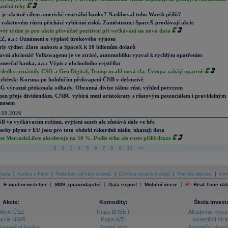
nanční trhy
 je vlastně cílem americké centrální banky? Nasliboval toho Warsh příliš?
 raketovém růstu přichází vybírání zisků. Zaměstnanci SpaceX prodávají akcie
věr týdne je pro akcie převážně pozitivní při vyčkávání na nová data
Z, a.s.: Oznámení o výplatě úrokového výnosu
rly týdne: Zlato nahoru a SpaceX k 10 bilionům dolarů
avní akcionář Volkswagenu je ve ztrátě, automobilku vyzval k rychlým opatřením
merční banka, a.s.: Výpis z obchodního rejstříku
sledky oznámily CSG a Gen Digital, Trump uvalil nová cla. Evropa zahájí opatrně
zbřesk: Koruna po holubičím překvapení ČNB v defenzivě
G výrazně překonala odhady. Obranná divize táhne růst, výhled potvrzen
pen přeje dividendám. CNBC vybírá mezi aristokraty s růstovým potenciálem i pravidelným
nosem
.08.2026
B ve vyčkávacím režimu, zvýšení sazeb ale zůstává dále ve hře
soby plynu v EU jsou pro toto období rekordně nízké, ukazují data
st MercadoLibre akceleruje na 50 %. Podle trhu ale roste příliš draze
1
2
3
4
5
6
7
8
9
10
>>
atria
|
Kariéra v Patrii
|
Podmínky užívání stránek
|
Ochrana osobních údajů
|
Pravidla diskuse
|
Inve
|
|
|
|
|
E-mail newsletter
SMS zpravodajství
Data export
Mobilní verze
R
=
Real-Time dat
Akcie:
Komodity:
Škola invest
Akcie ČEZ
Ropa BRENT
Akademie inves
kcie NWR
Ropa WTI
Investiční stra
Komerční banka
Zemní plyn
Investiční dopo