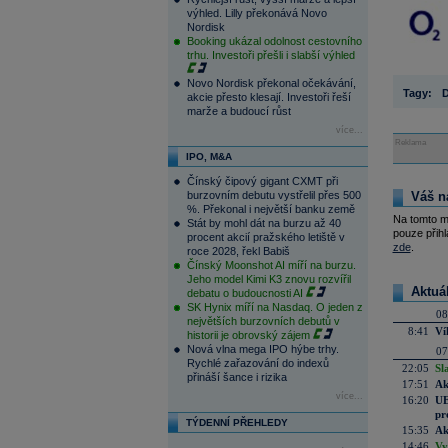
výhled. Lilly překonává Novo
Nordisk
Booking ukázal odolnost cestovního
trhu. Investoři přešli i slabší výhled
Novo Nordisk překonal očekávání,
Tagy:
D
akcie přesto klesají. Investoři řeší
marže a budoucí růst
více...
Reklama
IPO, M&A
Čínský čipový gigant CXMT při
burzovním debutu vystřelil přes 500
Váš n
%. Překonal i největší banku země
Na tomto m
Stát by mohl dát na burzu až 40
pouze přihl
procent akcií pražského letiště v
zde
.
roce 2028, řekl Babiš
Čínský Moonshot AI míří na burzu.
Jeho model Kimi K3 znovu rozvířil
Aktuá
debatu o budoucnosti AI
SK Hynix míří na Nasdaq. O jeden z
08
největších burzovních debutů v
8:41
Ví
historii je obrovský zájem
Nová vlna mega IPO hýbe trhy.
07
Rychlé zařazování do indexů
22:05
Sl
přináší šance i rizika
17:51
Ak
více...
16:20
UE
pr
TÝDENNÍ PŘEHLEDY
15:35
Ak
14:46
Vy