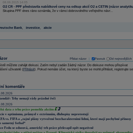
08.06.2015 14:05
O2 CR - PPF představila nabídkové ceny na odkup akcií O2 a CETIN (názor analytik
Skupina PPF dnes ráno oznámila, že v rámci dobrovolného veřejného návr...
eutsche Bank
,
investice
,
akcie
ázor
Přidat názor
Pavouk
Od nejnovějších
|
ístě můžete zahájit diskusi. Zatím nebyl zadán žádný názor. Do diskuse mohou přispívat
ášení uživatelé (
Přihlásit
). Pokud nemáte účet, na který byste se mohli přihlásit, registrujte se
lní komentáře
.08.2026
kendář: Trhy nemají rády prázdné řeči
.08.2026
abá data z trhu práce pomohla akciím
cie v optimismu, průmysl v extrémním, dluhopisy neprotestují
FA vs. FIFA a „tajné plány vytvořené bezcharakterními lidmi, které mají pochybné přínosy
o samotný fotbal“
ce Fedu se odsouvá, americký trh práce překvapil opět negativně
sychající řeky a ničivé požáry v Evropě. Klimatická rizika dopadají na průmysl, ekonomiku 