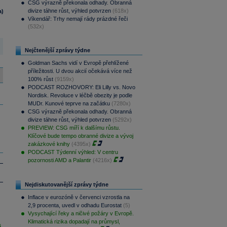
CSG výrazně překonala odhady. Obranná
divize táhne růst, výhled potvrzen
(618x)
a)
Víkendář: Trhy nemají rády prázdné řeči
(532x)
Nejčtenější zprávy týdne
Goldman Sachs vidí v Evropě přehlížené
příležitosti. U dvou akcií očekává více než
100% růst
(9159x)
PODCAST ROZHOVORY: Eli Lilly vs. Novo
Nordisk. Revoluce v léčbě obezity je podle
MUDr. Kunové teprve na začátku
(7280x)
CSG výrazně překonala odhady. Obranná
divize táhne růst, výhled potvrzen
(5292x)
PREVIEW: CSG míří k dalšímu růstu.
Klíčové bude tempo obranné divize a vývoj
zakázkové knihy
(4395x)
PODCAST Týdenní výhled: V centru
pozornosti AMD a Palantir
(4216x)
Nejdiskutovanější zprávy týdne
Inflace v eurozóně v červenci vzrostla na
2,9 procenta, uvedl v odhadu Eurostat
(5)
Vysychající řeky a ničivé požáry v Evropě.
Klimatická rizika dopadají na průmysl,
i