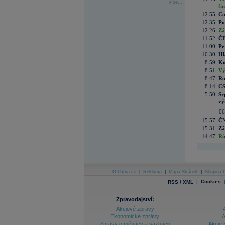
více...
fi
12:55
Co
12:35
Po
12:26
Zá
11:52
ČE
11:00
Pe
10:30
Hl
8:59
Ko
8:51
Vý
8:47
Ro
8:14
CS
5:50
Sr
vý
06
15:57
ČN
15:31
Zá
14:47
Rů
O Patria.cz
|
Reklama
|
Mapa Stránek
|
Skupina P
|
Cookies
RSS / XML
Zpravodajství:
Akciové zprávy
Ekonomické zprávy
A
Zprávy o měnách a sazbách
Akcie 