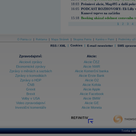
18:03
Prémiové akcie, Mag495 a další pokr
16:05
PODCAST ROZHOVORY: Eli Lilly vs. 
Kunové teprve na začátku
15:18
Booking ukázal odolnost cestovního trh
1
2
3
4
O Patria.cz
|
Reklama
|
Mapa Stránek
|
Skupina Patria
|
Kariéra v Patrii
|
Podmínky uží
|
Cookies
|
|
RSS / XML
E-mail newsletter
SMS zpravod
Zpravodajství:
Akcie:
Akciové zprávy
Akcie ČEZ
Ekonomické zprávy
Akcie NWR
Zprávy o měnách a sazbách
Akcie Komerční banka
Zprávy o komoditách
Akcie Erste Bank
Zprávy o HDP
Akcie O2
ČNB
Akcie Kofola
Grexit
Akcie Apple
Brexit
Akcie Facebook
Volby v USA
Akcie BMW
Video zpravodajství
Akcie GE
Investiční komentáře
Akcie Moneta
Tvorba apl