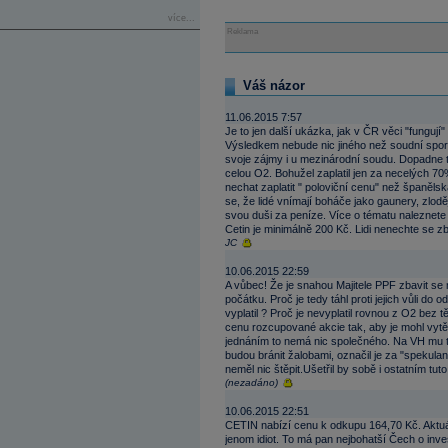
více...
Reklama
Váš názor
11.06.2015 7:57
Je to jen další ukázka, jak v ČR věci "fungují" 
Výsledkem nebude nic jiného než soudní spor 
svoje zájmy i u mezinárodní soudu. Dopadne t
celou O2. Bohužel zaplatil jen za necelých 
nechat zaplatit " poloviční cenu" než španělsk
se, že lidé vnímají boháče jako gaunery, zlodě
svou duši za peníze. Více o tématu naleznet
Cetin je minimálně 200 Kč. Lidi nenechte se z
JC
10.06.2015 22:59
A vůbec! Že je snahou Majitele PPF zbavit se
počátku. Proč je tedy táhl proti jejich vůli 
vyplatil ? Proč je nevyplatil rovnou z O2 bez 
cenu rozcupované akcie tak, aby je mohl vytěs
jednáním to nemá nic společného. Na VH mu to
budou bránit žalobami, označil je za "speku
neměl nic štěpit.Ušetřil by sobě i ostatním tut
(nezadáno)
10.06.2015 22:51
CETIN nabízí cenu k odkupu 164,70 Kč. Aktuál
jenom idiot. To má pan nejbohatší Čech o inv