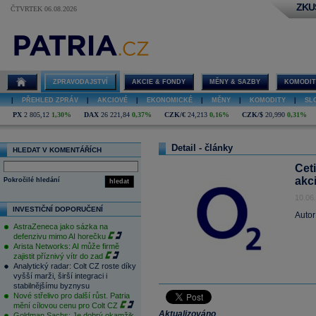
ZKU
ČTVRTEK 06.08.2026
ZPRAVODAJSTVÍ
AKCIE & FONDY
MĚNY & SAZBY
KOMODIT
|
PŘEHLED ZPRÁV
|
AKCIOVÉ
|
EKONOMICKÉ
|
MĚNY
|
KOMODITY
|
SL
PX
2 805,12
1,30%
DAX
26 221,84
0,37%
CZK/€
24,213
0,16%
CZK/$
20,990
0,31%
Detail - články
HLEDAT V KOMENTÁŘÍCH
Cet
akci
Pokročilé hledání
hledat
10.06
INVESTIČNÍ DOPORUČENÍ
Autor
AstraZeneca jako sázka na
defenzivu mimo AI horečku
Arista Networks: AI může firmě
zajistit příznivý vítr do zad
Analytický radar: Colt CZ roste díky
vyšší marži, širší integraci i
stabilnějšímu byznysu
Nové střelivo pro další růst. Patria
mění cílovou cenu pro Colt CZ
Aktualizováno
Goldman Sachs: Je dobrý okamžik