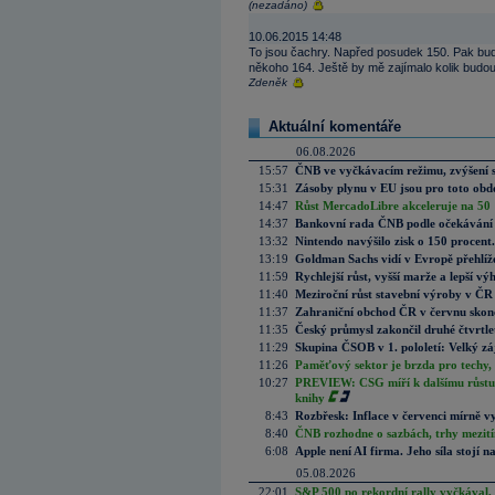
(nezadáno)
10.06.2015 14:48
To jsou čachry. Napřed posudek 150. Pak bu
někoho 164. Ještě by mě zajímalo kolik budou
Zdeněk
Aktuální komentáře
06.08.2026
15:57
ČNB ve vyčkávacím režimu, zvýšení s
15:31
Zásoby plynu v EU jsou pro toto obdo
14:47
Růst MercadoLibre akceleruje na 50 %
14:37
Bankovní rada ČNB podle očekávání 
13:32
Nintendo navýšilo zisk o 150 procen
13:19
Goldman Sachs vidí v Evropě přehlíže
11:59
Rychlejší růst, vyšší marže a lepší v
11:40
Meziroční růst stavební výroby v ČR
11:37
Zahraniční obchod ČR v červnu skonč
11:35
Český průmysl zakončil druhé čtvrtlet
11:29
Skupina ČSOB v 1. pololetí: Velký zá
11:26
Paměťový sektor je brzda pro techy,
10:27
PREVIEW: CSG míří k dalšímu růstu.
knihy
8:43
Rozbřesk: Inflace v červenci mírně v
8:40
ČNB rozhodne o sazbách, trhy mezitím
6:08
Apple není AI firma. Jeho síla stojí n
05.08.2026
22:01
S&P 500 po rekordní rally vyčkával,