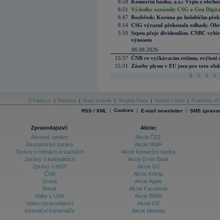
8:59
Komerční banka, a.s.: Výpis z obchod
8:51
Výsledky oznámily CSG a Gen Digital
8:47
Rozbřesk: Koruna po holubičím přek
8:14
CSG výrazně překonala odhady. Obran
5:50
Srpen přeje dividendám. CNBC vybírá
výnosem
06.08.2026
15:57
ČNB ve vyčkávacím režimu, zvýšení s
15:31
Zásoby plynu v EU jsou pro toto obdo
1
2
3
4
O Patria.cz
|
Reklama
|
Mapa Stránek
|
Skupina Patria
|
Kariéra v Patrii
|
Podmínky uží
|
Cookies
|
|
RSS / XML
E-mail newsletter
SMS zpravod
Zpravodajství:
Akcie:
Akciové zprávy
Akcie ČEZ
Ekonomické zprávy
Akcie NWR
Zprávy o měnách a sazbách
Akcie Komerční banka
Zprávy o komoditách
Akcie Erste Bank
Zprávy o HDP
Akcie O2
ČNB
Akcie Kofola
Grexit
Akcie Apple
Brexit
Akcie Facebook
Volby v USA
Akcie BMW
Video zpravodajství
Akcie GE
Investiční komentáře
Akcie Moneta