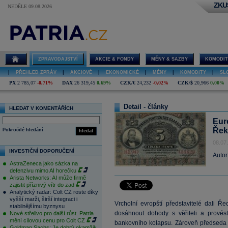
ZKU
NEDĚLE 09.08.2026
ZPRAVODAJSTVÍ
AKCIE & FONDY
MĚNY & SAZBY
KOMODIT
|
PŘEHLED ZPRÁV
|
AKCIOVÉ
|
EKONOMICKÉ
|
MĚNY
|
KOMODITY
|
SL
PX
2 785,07
-0,71%
DAX
26 319,45
0,69%
CZK/€
24,232
-0,02%
CZK/$
20,966
0,00%
Detail - články
HLEDAT V KOMENTÁŘÍCH
Eur
Řeko
Pokročilé hledání
hledat
08.07
INVESTIČNÍ DOPORUČENÍ
Autor
AstraZeneca jako sázka na
defenzivu mimo AI horečku
Arista Networks: AI může firmě
zajistit příznivý vítr do zad
Analytický radar: Colt CZ roste díky
vyšší marži, širší integraci i
Vrcholní evropští představitelé dali Ř
stabilnějšímu byznysu
dosáhnout dohody s věřiteli a provés
Nové střelivo pro další růst. Patria
mění cílovou cenu pro Colt CZ
bankovního kolapsu. Zároveň předseda 
Goldman Sachs: Je dobrý okamžik