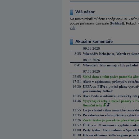
Váš názor
Na tomto místě můžete zahájit diskusi. Zatím
pouze přihlášení uživatelé (
Přihlásit
). Pokud ne
zde
.
Aktuální komentáře
09.08.2026
8:35
Víkendář: Nebojte se, Warsh ve skute
08.08.2026
8:41
Víkendář: Trhy nemají rády prázdné 
07.08.2026
22:05
Slabá data z trhu práce pomohla akc
17:51
Akcie v optimismu, průmysl v extrémn
16:20
UEFA vs. FIFA a „tajné plány vytvoř
pro samotný fotbal“
15:35
Akce Fedu se odsouvá, americký trh 
14:46
Vysychající řeky a ničivé požáry v E
finanční trhy
12:55
Co je vlastně cílem americké centrál
12:35
Po raketovém růstu přichází vybírán
12:26
Závěr týdne je pro akcie převážně po
11:52
ČEZ, a.s.: Oznámení o výplatě úrok
11:00
Perly týdne: Zlato nahoru a SpaceX 
10:30
Hlavní akcionář Volkswagenu je ve z