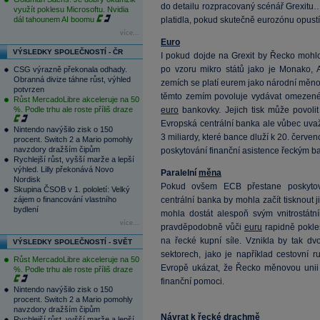
do detailu rozpracovaný scénář Grexitu
využít poklesu Microsoftu. Nvidia
dál tahounem AI boomu
platidla, pokud skutečně eurozónu opust
více...
Euro
VÝSLEDKY SPOLEČNOSTÍ - ČR
I pokud dojde na Grexit by Řecko mohl
po vzoru mikro států jako je Monako, 
CSG výrazně překonala odhady.
Obranná divize táhne růst, výhled
zemích se platí eurem jako národní měn
potvrzen
těmto zemím povoluje vydávat omezen
Růst MercadoLibre akceleruje na 50
%. Podle trhu ale roste příliš draze
euro
bankovky. Jejich tisk může povoli
Evropská centrální banka ale vůbec uva
Nintendo navýšilo zisk o 150
3 miliardy, které bance dluží k 20. červe
procent. Switch 2 a Mario pomohly
navzdory dražším čipům
poskytování finanční asistence řeckým 
Rychlejší růst, vyšší marže a lepší
výhled. Lilly překonává Novo
Paralelní
měna
Nordisk
Pokud ovšem ECB přestane poskytov
Skupina ČSOB v 1. pololetí: Velký
zájem o financování vlastního
centrální banka by mohla začít tisknout
bydlení
mohla dostát alespoň svým vnitrostá
více...
pravděpodobně vůči
euru
rapidně pokle
na řecké kupní síle. Vznikla by tak d
VÝSLEDKY SPOLEČNOSTÍ - SVĚT
sektorech, jako je například cestovní r
Růst MercadoLibre akceleruje na 50
Evropě ukázat, že Řecko měnovou unii n
%. Podle trhu ale roste příliš draze
finanční pomoci.
Nintendo navýšilo zisk o 150
procent. Switch 2 a Mario pomohly
navzdory dražším čipům
Návrat k řecké drachmě
Rychlejší růst, vyšší marže a lepší