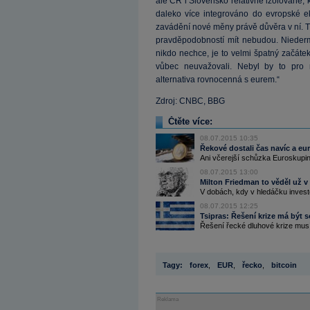
ale ČR i Slovensko relativně izolované
daleko více integrováno do evropské e
zavádění nové měny právě důvěra v ní. Tu
pravděpodobností mít nebudou. Nieder
nikdo nechce, je to velmi špatný začát
vůbec neuvažovali. Nebyl by to pro 
alternativa rovnocenná s eurem.“
Zdroj: CNBC, BBG
Čtěte více:
08.07.2015 10:35
Řekové dostali čas navíc a eur
Ani včerejší schůzka Euroskupiny
08.07.2015 13:00
Milton Friedman to věděl už v
V dobách, kdy v hledáčku investo
08.07.2015 12:25
Tsipras: Řešení krize má být s
Řešení řecké dluhové krize musí
Tagy:
forex
,
EUR
,
řecko
,
bitcoin
Reklama