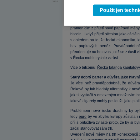
možnosti mít. Kupříkladu dánská
koru
více...
dostatečně silná, aby tento závazek udr
Použít jen techn
Digitální
měna
Objevily se názory, které naznačují,
pramenícím z přijetí nové papírové měny,
bitcoin. I když přijetí bitcoinu jako ofi
s ohledem na to, že řecká ekonomika, kt
bez papírových peněz. Pravděpodobně
přeorientuje na hotovost, což se z části v
v Řecku mohlo rychle vzrůst.
Více o bitcoinu:
Řecká falanga kapitálovýc
Starý dobrý barter a důvěra jako hlav
Je více než pravděpodobné, že důvěra
Řekové by tak hledaly alternativy k nové
jak si vystačit s omezeným množstvím ba
takové cigarety mohly posloužit jako plati
Problémem nové řecké drachmy by byl
tedy
euro
by ve zbytku Evropy zůstala i
příliš přitažlivá zvláště proto, že by si 
začal stanovovat sám trh.
Uvedení nové měny na trh koneckonců za