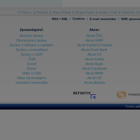
O Patria.cz
|
Reklama
|
Mapa Stránek
|
Skupina Patria
|
Kariéra v Patrii
|
Podmínky uží
|
Cookies
|
|
RSS / XML
E-mail newsletter
SMS zpravod
Zpravodajství:
Akcie:
Akciové zprávy
Akcie ČEZ
Ekonomické zprávy
Akcie NWR
Zprávy o měnách a sazbách
Akcie Komerční banka
Zprávy o komoditách
Akcie Erste Bank
Zprávy o HDP
Akcie O2
ČNB
Akcie Kofola
Grexit
Akcie Apple
Brexit
Akcie Facebook
Volby v USA
Akcie BMW
Video zpravodajství
Akcie GE
Investiční komentáře
Akcie Moneta
Tvorba apl