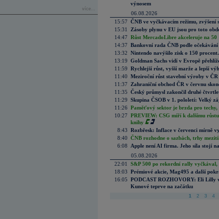
výnosem
více...
06.08.2026
15:57
ČNB ve vyčkávacím režimu, zvýšení s
15:31
Zásoby plynu v EU jsou pro toto obdo
14:47
Růst MercadoLibre akceleruje na 50 %
14:37
Bankovní rada ČNB podle očekávání 
13:32
Nintendo navýšilo zisk o 150 procen
13:19
Goldman Sachs vidí v Evropě přehlíže
11:59
Rychlejší růst, vyšší marže a lepší v
11:40
Meziroční růst stavební výroby v ČR
11:37
Zahraniční obchod ČR v červnu skonč
11:35
Český průmysl zakončil druhé čtvrtlet
11:29
Skupina ČSOB v 1. pololetí: Velký zá
11:26
Paměťový sektor je brzda pro techy,
10:27
PREVIEW: CSG míří k dalšímu růstu.
knihy
8:43
Rozbřesk: Inflace v červenci mírně v
8:40
ČNB rozhodne o sazbách, trhy mezitím
6:08
Apple není AI firma. Jeho síla stojí n
05.08.2026
22:01
S&P 500 po rekordní rally vyčkával,
18:03
Prémiové akcie, Mag495 a další pokr
16:05
PODCAST ROZHOVORY: Eli Lilly vs. 
Kunové teprve na začátku
1
2
3
4