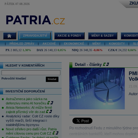
ZKU
PÁTEK 07.08.2026
ZPRAVODAJSTVÍ
AKCIE & FONDY
MĚNY & SAZBY
KOMODIT
|
PŘEHLED ZPRÁV
|
AKCIOVÉ
|
EKONOMICKÉ
|
MĚNY
|
KOMODITY
|
SL
PX
2 805,12
1,30%
DAX
26 140,13
0,05%
NDQ
26 348,35
-0,06%
CZK/€
24,232
0,04%
Detail - články
HLEDAT V KOMENTÁŘÍCH
PMI
Vol
Pokročilé hledání
hledat
21.09
INVESTIČNÍ DOPORUČENÍ
Autor
AstraZeneca jako sázka na
defenzivu mimo AI horečku
Arista Networks: AI může firmě
zajistit příznivý vítr do zad
Analytický radar: Colt CZ roste díky
vyšší marži, širší integraci i
stabilnějšímu byznysu
Po rozhodnutí Fedu z minulého týdne pro
Nové střelivo pro další růst. Patria
mění cílovou cenu pro Colt CZ
centrálních bankéřů, kteří mohou doplnit
Goldman Sachs: Je dobrý okamžik