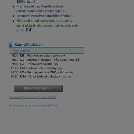
100% růst
(1)
Prémiové akcie, Mag495 a další
pokračování současného cyklu
(1)
Definitivní proražení stoletého trendu?
(1)
Microsoft smetl pochybnosti ze stolu a
jasně ukázal, jaký přínos mají investice do
AI
(1)
Kalendář událostí
Čas
Událost
8:00
DE - Průmyslové objednávky, y/y
9:00
CZ - Obchodní bilance - nár. pojetí, mld. Kč
9:00
CZ - Průmyslová výroba, y/y
11:00
EMU - Maloobchodní tržby, y/y
14:30
CZ - Měnové jednání ČNB, zákl. sazba
14:30
USA - Nové žádosti o dávky v nezam.
UDÁLOSTI ONLINE
Dlouhodobý ekonomický kalendář ČR
Dlouhodobý ekonomický kalendář Svět