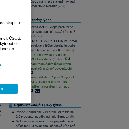
Rychlejší růst, vyšší marže a lepší výhled.
Lilly překonává Novo Nordisk
(45x)
Nejčtenější zprávy týdne
pro skupinu
Goldman Sachs vidí v Evropě přehlížené
příležitosti. U dvou akcií očekává více než
100% růst
(5582x)
ránek ČSOB,
PODCAST ROZHOVORY: Eli Lilly vs. Novo
kytnout co
Nordisk. Revoluce v léčbě obezity je podle
innost a
MUDr. Kunové teprve na začátku
(5443x)
PODCAST Týdenní výhled: V centru
pozornosti AMD a Palantir
(4044x)
a
Palantir zasadil medvědům těžkou ránu.
Své tržby meziročně téměř zdvojnásobil
(3873x)
AMD zklamalo výhledem, SpaceX vyděsila
cenovkou za AI. Naopak optimismus
podporují naděje na otevření Hormuzu
ím
i
(2935x)
po
se
.
Nejdiskutovanější zprávy týdne
2
Inflace v eurozóně v červenci vzrostla na
ři
2,9 procenta, uvedl v odhadu Eurostat
(5)
Goldman Sachs vidí v Evropě přehlížené
příležitosti. U dvou akcií očekává více než