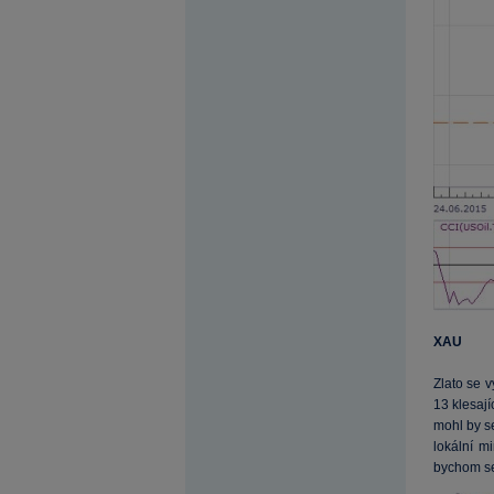
XAU
Zlato se
13 klesaj
mohl by s
lokální m
bychom s