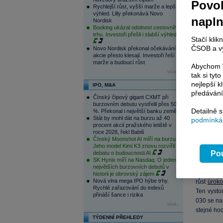
Povol
Rychlejší růst, vyšší marže a lepší
výhled. Lilly překonává Novo
napl
Nordisk
Booking ukázal odolnost cestovního
trhu. Investoři přešli i slabší výhled
Stačí klik
ČSOB a vy
Novo Nordisk překonal očekávání,
akcie přesto klesají. Investoři řeší
marže a budoucí růst
Abychom V
více...
tak si ty
nejlepší k
IPO, M&A
předávání
Čínský čipový gigant CXMT při
burzovním debutu vystřelil přes 500
Detailně 
%. Překonal i největší banku země
Stát by mohl dát na burzu až 40
podmínkác
procent akcií pražského letiště v
roce 2028, řekl Babiš
SPX500
Čínský Moonshot AI míří na burzu.
Jeho model Kimi K3 znovu rozvířil
Pou
debatu o budoucnosti AI
Americký 
SK Hynix míří na Nasdaq. O jeden z
maximům z
největších burzovních debutů v
komoditách
historii je obrovský zájem
Nová vlna mega IPO hýbe trhy.
růst
úroko
Rychlé zařazování do indexů
Ten vysto
přináší šance i rizika
030 se nac
více...
stejné ho
TÝDENNÍ PŘEHLEDY