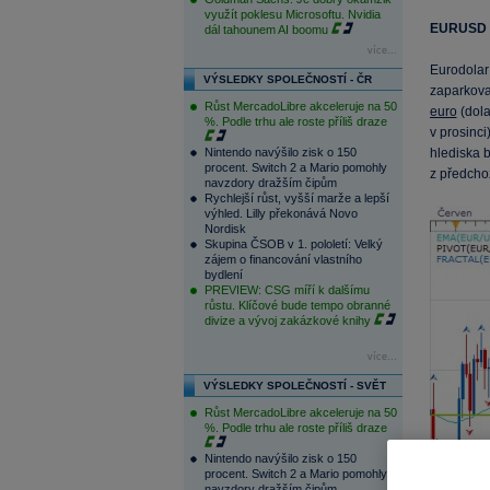
využít poklesu Microsoftu. Nvidia
EURUSD
dál tahounem AI boomu
více...
Eurodola
VÝSLEDKY SPOLEČNOSTÍ - ČR
zaparkova
Růst MercadoLibre akceleruje na 50
euro
(dola
%. Podle trhu ale roste příliš draze
v prosinc
Nintendo navýšilo zisk o 150
hlediska 
procent. Switch 2 a Mario pomohly
z předchoz
navzdory dražším čipům
Rychlejší růst, vyšší marže a lepší
výhled. Lilly překonává Novo
Nordisk
Skupina ČSOB v 1. pololetí: Velký
zájem o financování vlastního
bydlení
PREVIEW: CSG míří k dalšímu
růstu. Klíčové bude tempo obranné
divize a vývoj zakázkové knihy
více...
VÝSLEDKY SPOLEČNOSTÍ - SVĚT
Růst MercadoLibre akceleruje na 50
%. Podle trhu ale roste příliš draze
Nintendo navýšilo zisk o 150
procent. Switch 2 a Mario pomohly
navzdory dražším čipům