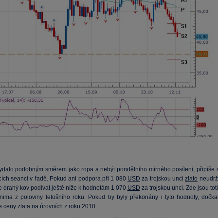
 vydalo podobným směrem jako
ropa
a nebýt pondělního mírného posílení, připíše s
ících seancí v řadě. Pokud ani podpora při 1 080
USD
za trojskou unci
zlato
neudrží
e drahý kov podívat ještě níže k hodnotám 1 070
USD
za trojskou unci. Zde jsou tot
inima z poloviny letošního roku. Pokud by byly překonány i tyto hodnoty, dočkal
e ceny
zlata
na úrovních z roku 2010.