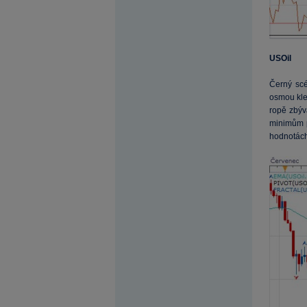
USOil
Černý scé
osmou kles
ropě zbý
minimům 
hodnotác