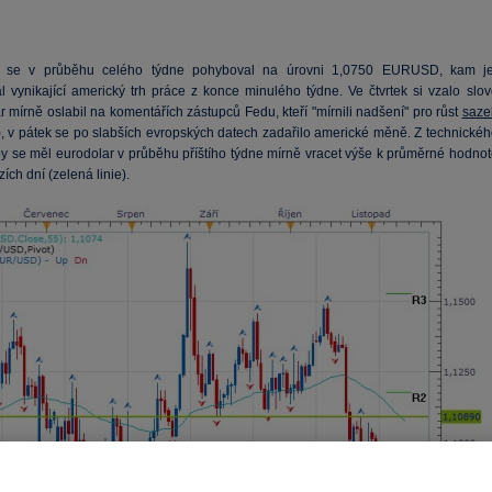
r se v průběhu celého týdne pohyboval na úrovni 1,0750 EURUSD, kam je
l vynikající americký trh práce z konce minulého týdne. Ve čtvrtek si vzalo slov
r mírně oslabil na komentářích zástupců Fedu, kteří "mírnili nadšení" pro růst
saze
i), v pátek se po slabších evropských datech zadařilo americké měně. Z technickéh
by se měl eurodolar v průběhu příštího týdne mírně vracet výše k průměrné hodnot
ích dní (zelená linie).