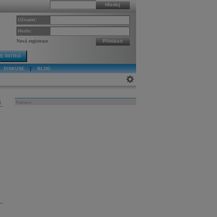
Hledej
Uživatel:
Heslo:
Nová registrace
Přihlásit
E PATRIA
DISKUSE
|
BLOG
j
Reklama