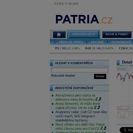
PÁTEK 07.08.2026
ZPRAVODAJSTVÍ
AKCIE & FONDY
|
PŘEHLED ZPRÁV
|
AKCIOVÉ
|
EKONOMICKÉ
PX
2 805,12
1,30%
DAX
26 140,13
0,05%
CZK/€
24,
Detail
HLEDAT V KOMENTÁŘÍCH
Pokročilé hledání
hledat
INVESTIČNÍ DOPORUČENÍ
AstraZeneca jako sázka na
defenzivu mimo AI horečku
Arista Networks: AI může firmě
zajistit příznivý vítr do zad
Analytický radar: Colt CZ roste díky
vyšší marži, širší integraci i
stabilnějšímu byznysu
Nové střelivo pro další růst. Patria
mění cílovou cenu pro Colt CZ
Goldman Sachs: Je dobrý okamžik