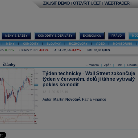
ZKUSIT DEMO
OTEVŘÍT ÚČET
WEBTRADER
|
|
|
MĚNY & SAZBY
KOMODITY & DERIVÁTY
EKONOMIKA
PRÁVO
MOJ
|
MĚNY
|
KOMODITY
|
SLOUPKY
|
ROZHOVORY
|
VIDEO
|
MONITORING
|
222
0,01%
CZK/$
21,020
-0,03%
AU
4 231,56
-0,12%
BRT
83,08
0,00%
 - články
E-mailem
Zpět
Tisk
Diskutu
|
|
|
Týden technicky - Wall Street zakončuje
týden v červeném, dolů ji táhne vytrvalý
pokles komodit
13.11.2015 16:19
Autor:
Martin Novotný
, Patria Finance