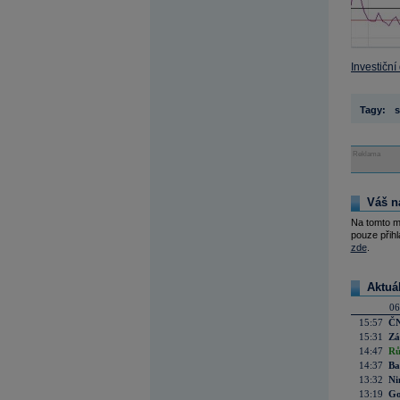
Investiční
Tagy:
s
Reklama
Váš n
Na tomto m
pouze přihl
zde
.
Aktuá
06
15:57
ČN
15:31
Zá
14:47
Rů
14:37
Ba
13:32
Ni
13:19
Go