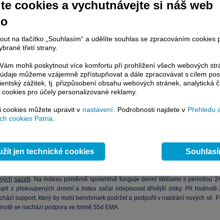
te cookies a vychutnávejte si náš web
no
nout na tlačítko „Souhlasím“ a udělíte souhlas se zpracováním cookies 
brané třetí strany.
ám mohli poskytnout více komfortu při prohlížení všech webových st
to údaje můžeme vzájemně zpřístupňovat a dále zpracovávat s cílem pos
lientský zážitek, tj. přizpůsobení obsahu webových stránek, analytická č
 cookies pro účely personalizované reklamy.
si cookies můžete upravit v
nastavení
. Podrobnosti najdete v
Přehledu 
h cookies Patria
.
žít jen technické cookies
Souhlas
index nezažil zrovna nejlepší týden, aktuálně odepisuje přes 70 bodů oprot
e začátku listopadu. Pod tlak dostává Wall Street silný
dolar
, klesající poptávka 
 z Číny a další faktory. Je možné, že tamní burza začíná více akcentovat blížící 
vých
sazeb
. Na indexu poměrně spolehlivě funguje denní Williams s periodou 24
upil z překoupených úrovní a index začal odepisovat dřívější zisky. Při hodnotě 
hází support, který by mohl benchmark podržet a podpořit v nabírání nových sil. P
dnotě se nachází podpora ve formě 55d EMA.