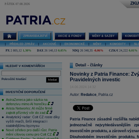
ZKU
PÁTEK 07.08.2026
ZPRAVODAJSTVÍ
AKCIE & FONDY
MĚNY & SAZBY
KOMODIT
|
PŘEHLED ZPRÁV
|
AKCIOVÉ
|
EKONOMICKÉ
|
MĚNY
|
KOMODITY
|
SL
PX
2 805,12
1,30%
DAX
26 140,13
0,05%
NDQ
26 348,35
-0,06%
CZK/€
24,222
0,01%
Detail - články
HLEDAT V KOMENTÁŘÍCH
Novinky z Patria Finance: Zvý
Pravidelných investic
Pokročilé hledání
hledat
14.06.2024 14:32
INVESTIČNÍ DOPORUČENÍ
Autor:
Redakce
, Patria.cz
AstraZeneca jako sázka na
defenzivu mimo AI horečku
Arista Networks: AI může firmě
zajistit příznivý vítr do zad
Analytický radar: Colt CZ roste díky
Patria Finance zásadně rozšířila nabí
vyšší marži, širší integraci i
jednoznačně nejvyhledávanějším z
stabilnějšímu byznysu
Nové střelivo pro další růst. Patria
investičním produktu, a zároveň význam
mění cílovou cenu pro Colt CZ
Dlouhodobém investičním produktu. Nej
Goldman Sachs: Je dobrý okamžik