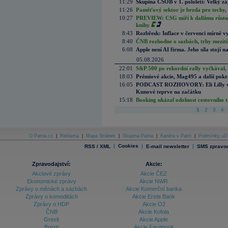
11:29
Skupina ČSOB v 1. pololetí: Velký zá
11:26
Paměťový sektor je brzda pro techy,
10:27
PREVIEW: CSG míří k dalšímu růstu.
knihy
8:43
Rozbřesk: Inflace v červenci mírně v
8:40
ČNB rozhodne o sazbách, trhy mezitím
6:08
Apple není AI firma. Jeho síla stojí n
05.08.2026
22:01
S&P 500 po rekordní rally vyčkával,
18:03
Prémiové akcie, Mag495 a další pokr
16:05
PODCAST ROZHOVORY: Eli Lilly vs. 
Kunové teprve na začátku
15:18
Booking ukázal odolnost cestovního trh
1
2
3
4
O Patria.cz
|
Reklama
|
Mapa Stránek
|
Skupina Patria
|
Kariéra v Patrii
|
Podmínky uží
|
Cookies
|
|
RSS / XML
E-mail newsletter
SMS zpravod
Zpravodajství:
Akcie:
Akciové zprávy
Akcie ČEZ
Ekonomické zprávy
Akcie NWR
Zprávy o měnách a sazbách
Akcie Komerční banka
Zprávy o komoditách
Akcie Erste Bank
Zprávy o HDP
Akcie O2
ČNB
Akcie Kofola
Grexit
Akcie Apple
Brexit
Akcie Facebook