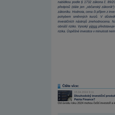
nabídkou podle § 1732 zákona č. 89/20
předpisů (dále jen „občanský zákoník
zákoníku. Hodnota, cena či příjem z inv
pohybem směnných kurzů. V důsledk
investičních nástrojů znehodnocena. Ná
obnáší riziko. Vysoký
výnos
představuje 
rizika. Úspěšné investice v minulosti nei
Čtěte více:
15.04.2024 9:11
Dlouhodobý investiční produkt 
Patria Finance?
Od úvodu roku 2024 mohou čeští investoři a i