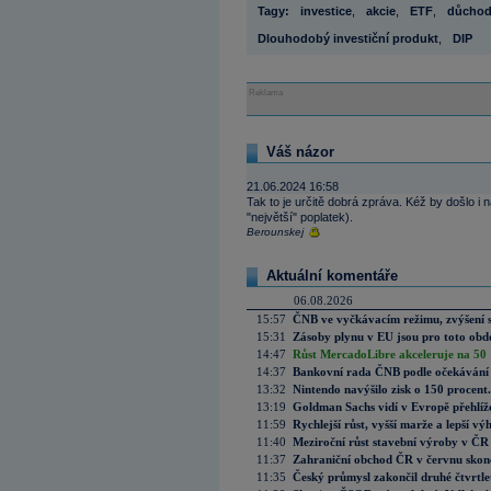
Tagy:
investice
,
akcie
,
ETF
,
důcho
Dlouhodobý investiční produkt
,
DIP
Reklama
Váš názor
21.06.2024 16:58
Tak to je určitě dobrá zpráva. Kéž by došlo i 
"největší" poplatek).
Berounskej
Aktuální komentáře
06.08.2026
15:57
ČNB ve vyčkávacím režimu, zvýšení s
15:31
Zásoby plynu v EU jsou pro toto obdo
14:47
Růst MercadoLibre akceleruje na 50 %
14:37
Bankovní rada ČNB podle očekávání 
13:32
Nintendo navýšilo zisk o 150 procen
13:19
Goldman Sachs vidí v Evropě přehlíže
11:59
Rychlejší růst, vyšší marže a lepší v
11:40
Meziroční růst stavební výroby v ČR
11:37
Zahraniční obchod ČR v červnu skonč
11:35
Český průmysl zakončil druhé čtvrtlet