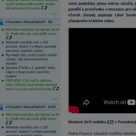
nové podmínky plnou měrou zúročit, j
využít poklesu Microsoftu. Nvidia
dál tahounem AI boomu
pondělí a prostředky a investice pro n
více...
včetně. Detaily popisuje Libor Svob
připojeném krátkém videu.
VÝSLEDKY SPOLEČNOSTÍ - ČR
Růst MercadoLibre akceleruje na 50
%. Podle trhu ale roste příliš draze
Nintendo navýšilo zisk o 150
procent. Switch 2 a Mario pomohly
navzdory dražším čipům
Rychlejší růst, vyšší marže a lepší
výhled. Lilly překonává Novo
Nordisk
Skupina ČSOB v 1. pololetí: Velký
zájem o financování vlastního
bydlení
PREVIEW: CSG míří k dalšímu
růstu. Klíčové bude tempo obranné
divize a vývoj zakázkové knihy
více...
VÝSLEDKY SPOLEČNOSTÍ - SVĚT
Růst MercadoLibre akceleruje na 50
%. Podle trhu ale roste příliš draze
Mnohem širší nabídka
ETF
v Pravidelný
Nintendo navýšilo zisk o 150
procent. Switch 2 a Mario pomohly
Patria Finance zásadně rozšířila nabídk
navzdory dražším čipům