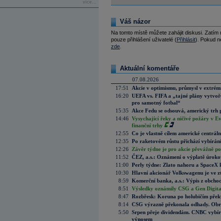
více...
Váš názor
Na tomto místě můžete zahájit diskusi. Zatím
pouze přihlášení uživatelé (
Přihlásit
). Pokud ne
zde
.
Aktuální komentáře
07.08.2026
17:51
Akcie v optimismu, průmysl v extrémn
16:20
UEFA vs. FIFA a „tajné plány vytvoř
pro samotný fotbal“
15:35
Akce Fedu se odsouvá, americký trh 
14:46
Vysychající řeky a ničivé požáry v E
finanční trhy
12:55
Co je vlastně cílem americké centrál
12:35
Po raketovém růstu přichází vybírán
12:26
Závěr týdne je pro akcie převážně po
11:52
ČEZ, a.s.: Oznámení o výplatě úrok
11:00
Perly týdne: Zlato nahoru a SpaceX 
10:30
Hlavní akcionář Volkswagenu je ve z
8:59
Komerční banka, a.s.: Výpis z obchod
8:51
Výsledky oznámily CSG a Gen Digital
8:47
Rozbřesk: Koruna po holubičím přek
8:14
CSG výrazně překonala odhady. Obran
5:50
Srpen přeje dividendám. CNBC vybírá
výnosem