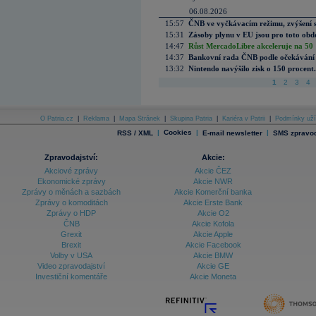
06.08.2026
15:57
ČNB ve vyčkávacím režimu, zvýšení s
15:31
Zásoby plynu v EU jsou pro toto obdo
14:47
Růst MercadoLibre akceleruje na 50 %
14:37
Bankovní rada ČNB podle očekávání 
13:32
Nintendo navýšilo zisk o 150 procen
1
2
3
4
O Patria.cz
|
Reklama
|
Mapa Stránek
|
Skupina Patria
|
Kariéra v Patrii
|
Podmínky uží
|
Cookies
|
|
RSS / XML
E-mail newsletter
SMS zpravod
Zpravodajství:
Akcie:
Akciové zprávy
Akcie ČEZ
Ekonomické zprávy
Akcie NWR
Zprávy o měnách a sazbách
Akcie Komerční banka
Zprávy o komoditách
Akcie Erste Bank
Zprávy o HDP
Akcie O2
ČNB
Akcie Kofola
Grexit
Akcie Apple
Brexit
Akcie Facebook
Volby v USA
Akcie BMW
Video zpravodajství
Akcie GE
Investiční komentáře
Akcie Moneta