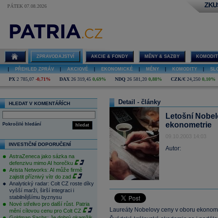
ZKU
PÁTEK 07.08.2026
ZPRAVODAJSTVÍ
AKCIE & FONDY
MĚNY & SAZBY
KOMODIT
|
PŘEHLED ZPRÁV
|
AKCIOVÉ
|
EKONOMICKÉ
|
MĚNY
|
KOMODITY
|
SL
PX
2 785,07
-0,71%
DAX
26 319,45
0,69%
NDQ
26 581,20
0,88%
CZK/€
24,250
0,10%
Detail - články
HLEDAT V KOMENTÁŘÍCH
Letošní Nobel
ekonometrie
Pokročilé hledání
hledat
09.10.2003 14:03
INVESTIČNÍ DOPORUČENÍ
Autor:
AstraZeneca jako sázka na
defenzivu mimo AI horečku
Arista Networks: AI může firmě
zajistit příznivý vítr do zad
Analytický radar: Colt CZ roste díky
vyšší marži, širší integraci i
stabilnějšímu byznysu
Nové střelivo pro další růst. Patria
Laureáty Nobelovy ceny v oboru ekonomie 
mění cílovou cenu pro Colt CZ
Goldman Sachs: Je dobrý okamžik