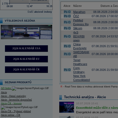
Akce
Název
Datum a čas
Po
O
Marathon
08.08.2026 2:04:00
Další
akciové indexy
Po
O
ČEZ
07.08.2026 17:00:02
PetMed
VÝSLEDKOVÁ SEZÓNA
Po
O
08.08.2026 2:00:00
Express Rg
Po
O
Silicom
08.08.2026 2:00:00
4xS
Po
O
BDX/RBI
07.08.2026 14:53:52
open
China
Po
O
07.08.2026 21:59:51
Everbright
2Q26 KALENDÁŘ USA
SWEDBANK
Po
O
07.08.2026 18:00:00
AB
2Q26 KALENDÁŘ EU
Tenet
Healthcare
Corp,
2Q26 KALENDÁŘ ČR
Po
O
07.08.2026 21:59:50
Ordinary,
New York
Consolidated
SEZNAM PRODUKTŮ
R
- Real-Time data si mohou aktivovat klienti Patria
AD Index
Akcie
Akcie - Denní statistiky
Technická analýza - Akcie
Akcie - Investiční doporučení
Akcie ČR - historie
10.07.2026 10:41
ExxonMobil může těžit z návrat
Akcie ČR - Týdenní přehled
Energetické akcie patří letos me
Akcie online - ČR
02.07.2026 10:55