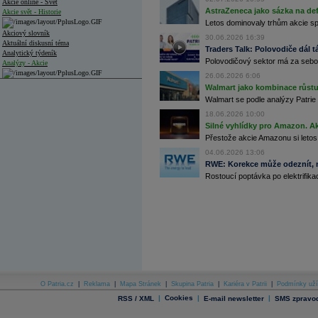
Akcie online - Svět
AstraZeneca jako sázka na de
Akcie svět - Historie
Letos dominovaly trhům akcie spoj
Akciový slovník
30.06.2026 16:39
Aktuální diskusní téma
Traders Talk: Polovodiče dál tá
Analytický týdeník
Polovodičový sektor má za sebou
Analýzy - Akcie
26.06.2026 6:06
Analýzy společností - ČR
Walmart jako kombinace růstu 
Walmart se podle analýzy Patrie 
Analýzy společností - Střední Evropa
18.06.2026 10:00
Silné vyhlídky pro Amazon. Ak
Analýzy společností - Svět
Přestože akcie Amazonu si letos
Ankety a diskuze
04.06.2026 13:06
Archiv - Analýzy online
RWE: Korekce může odeznít, n
Archiv - Deník událostí
Rostoucí poptávka po elektrifikac
Archiv - Flash analýzy (svět)
Archiv - Globální makroekonomické přehledy
Archiv - Horké Zprávy
Archiv - Kalendář událostí
Archiv - Měnová politika
Archiv - Měsíční makroekonomické přehledy
O Patria.cz
|
Reklama
|
Mapa Stránek
|
Skupina Patria
|
Kariéra v Patrii
|
Podmínky uží
Archiv - Souhrnné zprávy o vývoji ČR
|
Cookies
|
|
RSS / XML
E-mail newsletter
SMS zpravod
Archiv - Treasury alerty