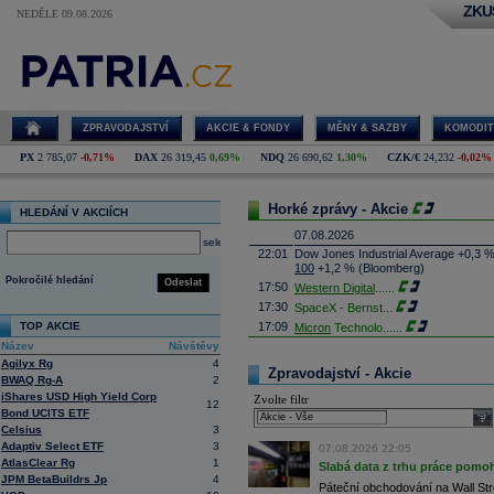
ZKU
NEDĚLE 09.08.2026
ZPRAVODAJSTVÍ
AKCIE & FONDY
MĚNY & SAZBY
KOMODIT
PX
2 785,07
-0,71%
DAX
26 319,45
0,69%
NDQ
26 690,62
1,30%
CZK/€
24,232
-0,02%
Horké zprávy - Akcie
HLEDÁNÍ V AKCIÍCH
07.08.2026
select
22:01
Dow Jones Industrial Average +0,3 
100
+1,2 % (Bloomberg)
Pokročilé hledání
Odeslat
17:50
Western Digital
......
17:30
SpaceX - Bernst
...
TOP AKCIE
17:09
Micron
Technolo
......
Název
Návštěvy
16:47
Exxon
Mobil - T
......
Agilyx Rg
4
16:26
Objem obchodů s akciemi na pražské
Zpravodajství - Akcie
BWAQ Rg-A
2
obchodů za poslední rok je 0,665 mld
iShares USD High Yield Corp
Zvolte filtr
16:23
Zvýšení výroby balistických střel A
12
Bond UCITS ETF
nějakou dobu potrvá. Agentuře Reuter
sele
Armin Papperger. Společná výroba 
Celsius
3
doplnit arzenál Spojeným státům, kte
Adaptiv Select ETF
3
07.08.2026 22:05
(ČTK)
AtlasClear Rg
1
Slabá data z trhu práce pomoh
16:07
Conocophillips
......
JPM BetaBuildrs Jp
4
Páteční obchodování na Wall Stre