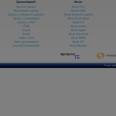
Zpravodajství:
Akcie:
Akciové zprávy
Akcie ČEZ
Archiv - Vývoj české koruny
Ekonomické zprávy
Akcie NWR
Zprávy o měnách a sazbách
Akcie Komerční banka
Archiv analýz - Makroukazatele
Zprávy o komoditách
Akcie Erste Bank
Zprávy o HDP
Akcie O2
Cenové indexy
Cenový kalkulátor
ČNB
Akcie Kofola
Ceny průmyslových výrobců - Data a prognózy
Grexit
Akcie Apple
(ČR)
Brexit
Akcie Facebook
Ceny průmyslových výrobců - Graf (ČR)
Volby v USA
Akcie BMW
Ceny průmyslových výrobců - Kalendář (ČR)
Video zpravodajství
Akcie GE
Ceny průmyslových výrobců - Zpravodajství
Investiční komentáře
Akcie Moneta
CORPORATE WEB SOLUTION
DATA EXPORT
Databanka - Akcie
Databanka - Ceny
Tvorba apl
Databanka - Ekonomický růst
Databanka - Indexy
Databanka - Měnové kurzy
Databanka - Trh práce
Databanka - Úrokové sazby
Databanka - Veřejné rozpočty