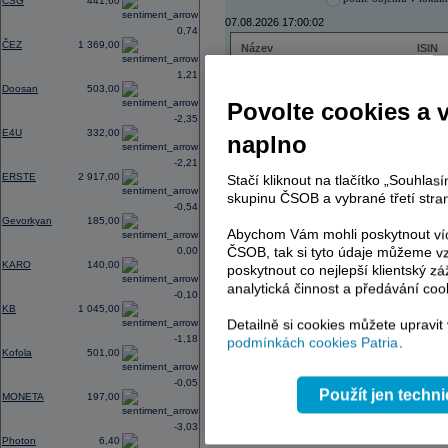
CSG
441,60
07.08.2026 17:00:02
0,74
ČEZ
1 369,00
Název
ISIN
ČEZ
CZ000
1,21
PHILIP MORRIS ČR
CS00
Doosan
503,00
ERSTE BANK
AT000
Povolte cookies a 
TMR
SK112
-2,35
E4U
332,00
naplno
-2,21
ERSTE
2 917,00
Stačí kliknout na tlačítko „Souhla
AD index - vývoj
skupinu ČSOB a vybrané třetí stran
-0,54
Region
Odeslat
Gevorkyan
185,00
select
Abychom Vám mohli poskytnout víc
ČSOB, tak si tyto údaje můžeme vz
0,00
KARO
140,00
poskytnout co nejlepší klientský zá
analytická činnost a předávání coo
-0,10
KB
1 045,00
Detailně si cookies můžete upravit
-1,18
podmínkách cookies Patria
.
Kofola
501,00
-0,05
Použít jen techn
MONETA
197,00
-3,03
Photon
6,40