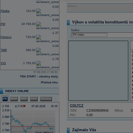
Reklama
0,00
Pilulka
110,00
0,00
Výkon a volatilita konstituentů i
PM
18 760,00
Index:
-1,37
Primoco
720,00
0,00
TMR
360,00
-1,78
VIG
1 765,00
07.08.2026 17:00:02
TRH START – všechny tituly
Přehled trhu
INDEXY ONLINE
PX
BUX
WIG
DAX
Nasdaq
COLTCZ
ISIN:
CZ0009008942
Měna:
RIC:
0,00
Zajímalo Vás