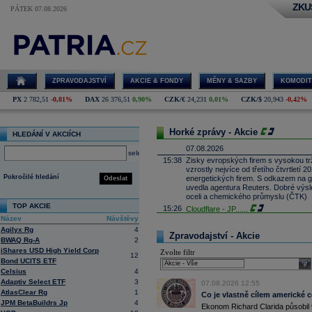
ZKU
PÁTEK 07.08.2026
ZPRAVODAJSTVÍ
AKCIE & FONDY
MĚNY & SAZBY
KOMODIT
PX
2 782,51
-0,81%
DAX
26 376,51
0,90%
CZK/€
24,231
0,01%
CZK/$
20,943
-0,42%
Horké zprávy - Akcie
HLEDÁNÍ V AKCIÍCH
07.08.2026
select
15:38
Zisky evropských firem s vysokou trž
vzrostly nejvíce od třetího čtvrtletí
Pokročilé hledání
energetických firem. S odkazem na g
Odeslat
uvedla agentura Reuters. Dobré výsle
oceli a chemického průmyslu (ČTK)
TOP AKCIE
15:26
Cloudflare -
JP
......
Název
Návštěvy
15:05
Block - Bernste
...
Agilyx Rg
4
14:49
Airbnb -
JP Mor
......
Zpravodajství - Akcie
BWAQ Rg-A
2
14:24
Roche -
Morgan
......
iShares USD High Yield Corp
Zvolte filtr
12
13:59
DHL - Bernstein
...
Bond UCITS ETF
sele
13:44
Celsius
4
BAE Systems - M
...
Adaptiv Select ETF
3
13:04
Jedna z největších světových pořadate
07.08.2026 12:55
AtlasClear Rg
1
procent v novém provozovateli multi
Co je vlastně cílem americké 
Nový společný podnik založí s invest
JPM BetaBuildrs Jp
4
Ekonom Richard Clarida působil 
Bestsport O2 arenu a O2 universum vla