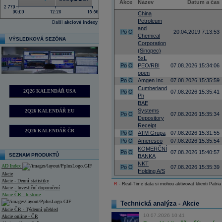
Akce
Název
Datum a čas
China
Petroleum
Další
akciové indexy
and
Po
O
20.04.2019 7:13:53
Chemical
VÝSLEDKOVÁ SEZÓNA
Corporation
(Sinopec)
5xL
Po
O
PEO/RBI
07.08.2026 15:34:06
open
Po
O
Amgen Inc
07.08.2026 15:35:59
Cumberland
2Q26 KALENDÁŘ USA
Po
O
07.08.2026 15:35:41
Ph
BAE
Systems
2Q26 KALENDÁŘ EU
Po
O
07.08.2026 15:35:34
Depository
Receipt
2Q26 KALENDÁŘ ČR
Po
O
ATM Grupa
07.08.2026 15:31:55
Po
O
Ameresco
07.08.2026 15:35:54
KOMERČNÍ
Po
O
07.08.2026 15:40:57
SEZNAM PRODUKTŮ
BANKA
NKT
AD Index
Po
O
07.08.2026 15:35:39
Holding A/S
Akcie
Akcie - Denní statistiky
R
- Real-Time data si mohou aktivovat klienti Patria
Akcie - Investiční doporučení
Akcie ČR - historie
Technická analýza - Akcie
Akcie ČR - Týdenní přehled
10.07.2026 10:41
Akcie online - ČR