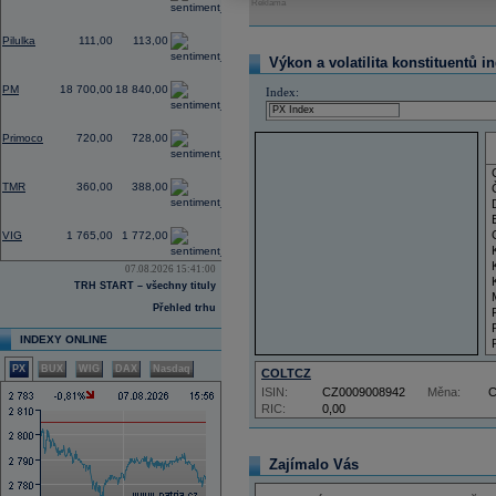
Reklama
0,00
Pilulka
111,00
113,00
Výkon a volatilita konstituentů i
-0,32
PM
18 700,00
18 840,00
Index:
-1,37
Primoco
720,00
728,00
0,00
TMR
360,00
388,00
-1,78
VIG
1 765,00
1 772,00
07.08.2026 15:41:00
TRH START – všechny tituly
Přehled trhu
INDEXY ONLINE
PX
BUX
WIG
DAX
Nasdaq
COLTCZ
ISIN:
CZ0009008942
Měna:
RIC:
0,00
Zajímalo Vás