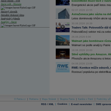
Akcie online - Svět
ExxonMobil může těžit z návrat
Akcie svět - Historie
Energetické akcie patří letos me
02.07.2026 10:55
Akciový slovník
AstraZeneca jako sázka na de
Aktuální diskusní téma
Letos dominovaly trhům akcie spoj
Analytický týdeník
Analýzy - Akcie
30.06.2026 16:39
Traders Talk: Polovodiče dál tá
Analýzy společností - ČR
Polovodičový sektor má za sebou
Analýzy společností - Střední Evropa
26.06.2026 6:06
Walmart jako kombinace růstu 
Analýzy společností - Svět
Walmart se podle analýzy Patrie 
18.06.2026 10:00
Ankety a diskuze
Silné vyhlídky pro Amazon. Ak
Archiv - Analýzy online
Přestože akcie Amazonu si letos
Archiv - Deník událostí
04.06.2026 13:06
Archiv - Flash analýzy (svět)
RWE: Korekce může odeznít, n
Rostoucí poptávka po elektrifikac
Archiv - Globální makroekonomické přehledy
Archiv - Horké Zprávy
Archiv - Kalendář událostí
Archiv - Měnová politika
Archiv - Měsíční makroekonomické přehledy
O Patria.cz
|
Reklama
|
Mapa Stránek
|
Skupina Patria
|
Kariéra v Patrii
|
Podmínky uží
Archiv - Souhrnné zprávy o vývoji ČR
|
Cookies
|
|
RSS / XML
E-mail newsletter
SMS zpravod
Archiv - Treasury alerty