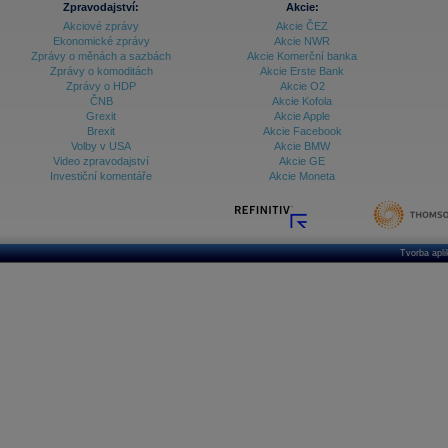
Zpravodajství:
Akcie:
Akciové zprávy
Akcie ČEZ
Archiv - Vývoj české koruny
Ekonomické zprávy
Akcie NWR
Zprávy o měnách a sazbách
Akcie Komerční banka
Archiv analýz - Makroukazatele
Zprávy o komoditách
Akcie Erste Bank
Zprávy o HDP
Akcie O2
Cenové indexy
Cenový kalkulátor
ČNB
Akcie Kofola
Ceny průmyslových výrobců - Data a prognózy
Grexit
Akcie Apple
(ČR)
Brexit
Akcie Facebook
Ceny průmyslových výrobců - Graf (ČR)
Volby v USA
Akcie BMW
Ceny průmyslových výrobců - Kalendář (ČR)
Video zpravodajství
Akcie GE
Ceny průmyslových výrobců - Zpravodajství
Investiční komentáře
Akcie Moneta
CORPORATE WEB SOLUTION
DATA EXPORT
Databanka - Akcie
Databanka - Ceny
Tvorba apl
Databanka - Ekonomický růst
Databanka - Indexy
Databanka - Měnové kurzy
Databanka - Trh práce
Databanka - Úrokové sazby
Databanka - Veřejné rozpočty