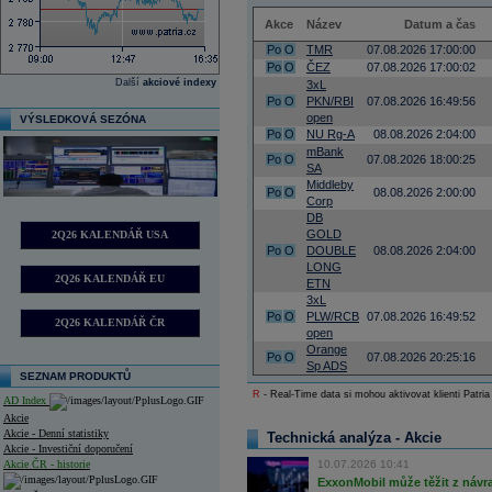
Akce
Název
Datum a čas
Po
O
TMR
07.08.2026 17:00:00
Po
O
ČEZ
07.08.2026 17:00:02
Další
akciové indexy
3xL
Po
O
PKN/RBI
07.08.2026 16:49:56
open
VÝSLEDKOVÁ SEZÓNA
Po
O
NU Rg-A
08.08.2026 2:04:00
mBank
Po
O
07.08.2026 18:00:25
SA
Middleby
Po
O
08.08.2026 2:00:00
Corp
DB
GOLD
2Q26 KALENDÁŘ USA
Po
O
DOUBLE
08.08.2026 2:04:00
LONG
2Q26 KALENDÁŘ EU
ETN
3xL
Po
O
PLW/RCB
07.08.2026 16:49:52
2Q26 KALENDÁŘ ČR
open
Orange
Po
O
07.08.2026 20:25:16
Sp ADS
SEZNAM PRODUKTŮ
R
- Real-Time data si mohou aktivovat klienti Patria
AD Index
Akcie
Akcie - Denní statistiky
Technická analýza - Akcie
Akcie - Investiční doporučení
Akcie ČR - historie
10.07.2026 10:41
ExxonMobil může těžit z návrat