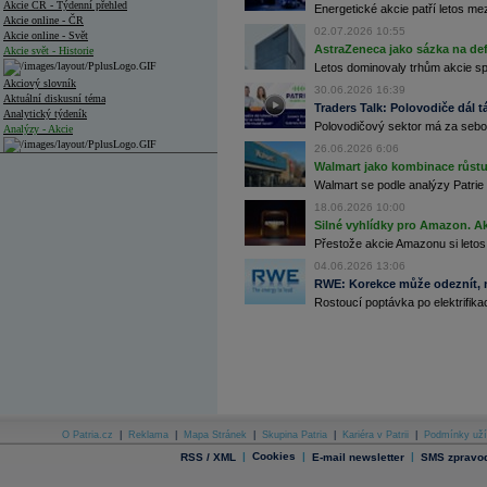
Akcie ČR - Týdenní přehled
Energetické akcie patří letos me
Akcie online - ČR
02.07.2026 10:55
Akcie online - Svět
AstraZeneca jako sázka na de
Akcie svět - Historie
Letos dominovaly trhům akcie spoj
Akciový slovník
30.06.2026 16:39
Aktuální diskusní téma
Traders Talk: Polovodiče dál tá
Analytický týdeník
Polovodičový sektor má za sebou
Analýzy - Akcie
26.06.2026 6:06
Analýzy společností - ČR
Walmart jako kombinace růstu 
Walmart se podle analýzy Patrie 
Analýzy společností - Střední Evropa
18.06.2026 10:00
Silné vyhlídky pro Amazon. Ak
Analýzy společností - Svět
Přestože akcie Amazonu si letos
Ankety a diskuze
04.06.2026 13:06
Archiv - Analýzy online
RWE: Korekce může odeznít, n
Archiv - Deník událostí
Rostoucí poptávka po elektrifikac
Archiv - Flash analýzy (svět)
Archiv - Globální makroekonomické přehledy
Archiv - Horké Zprávy
Archiv - Kalendář událostí
Archiv - Měnová politika
O Patria.cz
|
Reklama
|
Mapa Stránek
|
Skupina Patria
|
Kariéra v Patrii
|
Podmínky uží
|
Cookies
|
|
RSS / XML
E-mail newsletter
SMS zpravod
Archiv - Měsíční makroekonomické přehledy
Archiv - Souhrnné zprávy o vývoji ČR