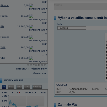
-3,03
Reklama
Photon
6,40
0,00
Pilulka
110,00
Výkon a volatilita konstituentů i
0,00
Index:
PM
18 760,00
-1,37
Primoco
720,00
0,00
TMR
360,00
-1,78
VIG
1 765,00
07.08.2026 17:00:02
TRH START – všechny tituly
Přehled trhu
INDEXY ONLINE
COLTCZ
PX
BUX
WIG
DAX
Nasdaq
ISIN:
CZ0009008942
Měna:
RIC:
0,00
Zajímalo Vás