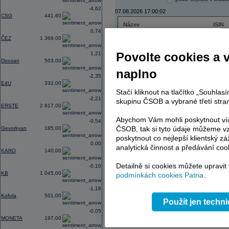
-4,62
07.08.2026 17:00:02
CSG
441,60
Název
ISIN
0,74
ČEZ
CZ000
ČEZ
1 369,00
PHILIP MORRIS ČR
CS00
ERSTE BANK
AT000
Povolte cookies a 
1,21
TMR
SK112
Doosan
503,00
naplno
-2,35
E4U
332,00
Stačí kliknout na tlačítko „Souhla
AD index - vývoj
-2,21
skupinu ČSOB a vybrané třetí stran
ERSTE
2 917,00
Region
Odeslat
select
Abychom Vám mohli poskytnout víc
-0,54
ČSOB, tak si tyto údaje můžeme vz
Gevorkyan
185,00
poskytnout co nejlepší klientský zá
0,00
analytická činnost a předávání coo
KARO
140,00
Detailně si cookies můžete upravit
-0,10
KB
1 045,00
podmínkách cookies Patria
.
-1,18
Kofola
501,00
Použít jen techn
-0,05
MONETA
197,00