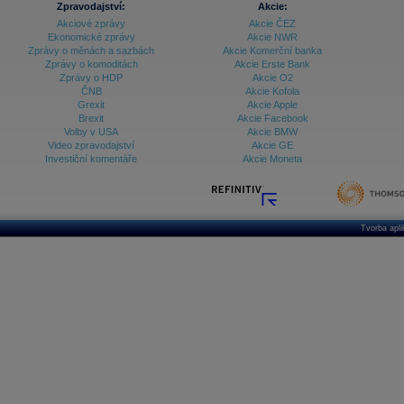
Zpravodajství:
Akcie:
Akciové zprávy
Akcie ČEZ
Archiv - Treasury alerty
Ekonomické zprávy
Akcie NWR
Zprávy o měnách a sazbách
Akcie Komerční banka
Archiv - Vývoj české koruny
Zprávy o komoditách
Akcie Erste Bank
Zprávy o HDP
Akcie O2
Archiv analýz - Makroukazatele
ČNB
Akcie Kofola
Grexit
Akcie Apple
Cenové indexy
Cenový kalkulátor
Brexit
Akcie Facebook
Ceny průmyslových výrobců - Data a prognózy
Volby v USA
Akcie BMW
(ČR)
Video zpravodajství
Akcie GE
Ceny průmyslových výrobců - Graf (ČR)
Investiční komentáře
Akcie Moneta
Ceny průmyslových výrobců - Kalendář (ČR)
Ceny průmyslových výrobců - Zpravodajství
CORPORATE WEB SOLUTION
DATA EXPORT
Databanka - Akcie
Tvorba apl
Databanka - Ceny
Databanka - Ekonomický růst
Databanka - Indexy
Databanka - Měnové kurzy
Databanka - Trh práce
Databanka - Úrokové sazby