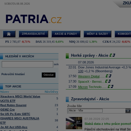
ZKU
SOBOTA 08.08.2026
ZPRAVODAJSTVÍ
AKCIE & FONDY
MĚNY & SAZBY
KOMODIT
PX
2 785,07
-0,71%
DAX
26 319,45
0,69%
NDQ
26 690,62
1,30%
CZK/€
24,232
-0,02%
Horké zprávy - Akcie
HLEDÁNÍ V AKCIÍCH
07.08.2026
select
22:01
Dow Jones Industrial Average +0,3 
100
+1,2 % (Bloomberg)
Pokročilé hledání
Odeslat
17:50
Western Digital
......
17:30
SpaceX - Bernst
...
TOP AKCIE
17:09
Micron
Technolo
......
Název
Návštěvy
16:47
Exxon
Mobil - T
......
Xtrackers MSCI World Value
16:26
Objem obchodů s akciemi na pražské
5
Zpravodajství - Akcie
UCITS ETF
obchodů za poslední rok je 0,665 mld
Red Robin Gourmt
23
Zvolte filtr
16:23
Zvýšení výroby balistických střel A
GEMZ Crp
7
nějakou dobu potrvá. Agentuře Reuter
sele
Armin Papperger. Společná výroba 
Sp US Ps Eqty GBTC
1
doplnit arzenál Spojeným státům, kte
ISHARES MSCI AUSTRALIA
07.08.2026 22:05
38
(ČTK)
ETF
Slabá data z trhu práce pomoh
16:07
Conocophillips
......
Jp All Act USD-Acc
4
Páteční obchodování na Wall Stre